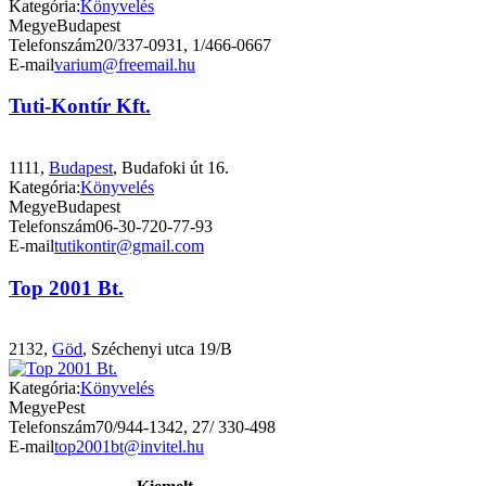
Kategória:
Könyvelés
Megye
Budapest
Telefonszám
20/337-0931, 1/466-0667
E-mail
varium@freemail.hu
Tuti-Kontír Kft.
1111,
Budapest
, Budafoki út 16.
Kategória:
Könyvelés
Megye
Budapest
Telefonszám
06-30-720-77-93
E-mail
tutikontir@gmail.com
Top 2001 Bt.
2132,
Göd
, Széchenyi utca 19/B
Kategória:
Könyvelés
Megye
Pest
Telefonszám
70/944-1342, 27/ 330-498
E-mail
top2001bt@invitel.hu