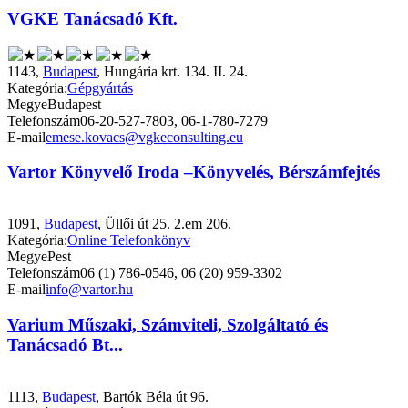
VGKE Tanácsadó Kft.
1143,
Budapest
, Hungária krt. 134. II. 24.
Kategória:
Gépgyártás
Megye
Budapest
Telefonszám
06-20-527-7803, 06-1-780-7279
E-mail
emese.kovacs@vgkeconsulting.eu
Vartor Könyvelő Iroda –Könyvelés, Bérszámfejtés
1091,
Budapest
, Üllői út 25. 2.em 206.
Kategória:
Online Telefonkönyv
Megye
Pest
Telefonszám
06 (1) 786-0546, 06 (20) 959-3302
E-mail
info@vartor.hu
Varium Műszaki, Számviteli, Szolgáltató és
Tanácsadó Bt...
1113,
Budapest
, Bartók Béla út 96.