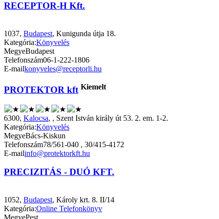
RECEPTOR-H Kft.
1037,
Budapest
, Kunigunda útja 18.
Kategória:
Könyvelés
Megye
Budapest
Telefonszám
06-1-222-1806
E-mail
konyveles@receptorli.hu
Kiemelt
PROTEKTOR kft
6300,
Kalocsa
,
, Szent István király út 53. 2. em. 1-2.
Kategória:
Könyvelés
Megye
Bács-Kiskun
Telefonszám
78/561-040 , 30/415-4172
E-mail
info@protektorkft.hu
PRECIZITÁS - DUÓ KFT.
1052,
Budapest
, Károly krt. 8. II/14
Kategória:
Online Telefonkönyv
Megye
Pest