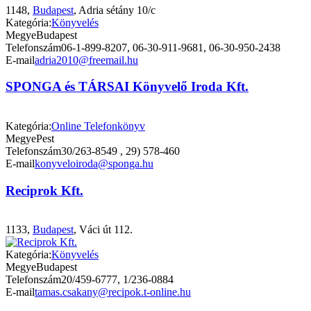
1148,
Budapest
, Adria sétány 10/c
Kategória:
Könyvelés
Megye
Budapest
Telefonszám
06-1-899-8207, 06-30-911-9681, 06-30-950-2438
E-mail
adria2010@freemail.hu
SPONGA és TÁRSAI Könyvelő Iroda Kft.
Kategória:
Online Telefonkönyv
Megye
Pest
Telefonszám
30/263-8549 , 29) 578-460
E-mail
konyveloiroda@sponga.hu
Reciprok Kft.
1133,
Budapest
, Váci út 112.
Kategória:
Könyvelés
Megye
Budapest
Telefonszám
20/459-6777, 1/236-0884
E-mail
tamas.csakany@recipok.t-online.hu