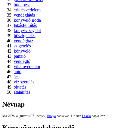
budapest
érintésvédelem
vendéglátás
könyvelő iroda
lakásfelújítás
könyvvizsgálat
hőszigetelés
vendégház
szigetelés
könyvelő
panzió
vendéglő
villámvédelem
autó
ács
víz szerelés
oktatás
átalakítás
Névnap
Ma 2026. augusztus 07., péntek,
Ibolya
napja van. Holnap
László
napja lesz.
Kereszőszavak:
könyvelő