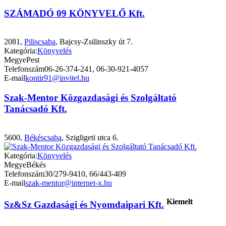
SZÁMADÓ 09 KÖNYVELŐ Kft.
2081,
Piliscsaba
, Bajcsy-Zsilinszky út 7.
Kategória:
Könyvelés
Megye
Pest
Telefonszám
06-26-374-241, 06-30-921-4057
E-mail
kontir91@invitel.hu
Szak-Mentor Közgazdasági és Szolgáltató
Tanácsadó Kft.
5600,
Békéscsaba
, Szigligeti utca 6.
Kategória:
Könyvelés
Megye
Békés
Telefonszám
30/279-9410, 66/443-409
E-mail
szak-mentor@internet-x.hu
Kiemelt
Sz&Sz Gazdasági és Nyomdaipari Kft.