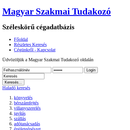
Magyar Szakmai Tudakozó
Széleskörű cégadatbázis
Főoldal
Részletes Keresés
Cégünkről - Kapcsolat
Üdvözöljük a Magyar Szakmai Tudakozó oldalán
Login
Haladó keresés
könyvelés
bérszámfejtés
villanyszerelés
javítás
szállás
adótanácsadás
épületgépészet