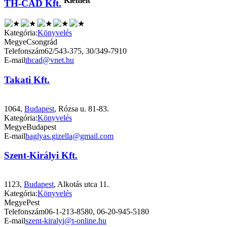
Kiemelt
TH-CAD Kft.
Kategória:
Könyvelés
Megye
Csongrád
Telefonszám
62/543-375, 30/349-7910
E-mail
thcad@vnet.hu
Takati Kft.
1064,
Budapest
, Rózsa u. 81-83.
Kategória:
Könyvelés
Megye
Budapest
E-mail
baglyas.gizella@gmail.com
Szent-Királyi Kft.
1123,
Budapest
, Alkotás utca 11.
Kategória:
Könyvelés
Megye
Pest
Telefonszám
06-1-213-8580, 06-20-945-5180
E-mail
szent-kiralyi@t-online.hu