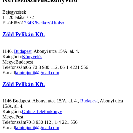
Bejegyzések
1 - 20 találat / 72
Első
Előző
1
2
3
4
Következő
Utolsó
Zöld Pelikán Kft.
1146,
Budapest
, Abonyi utca 15/A. al. 4.
Kategória:
Könyvelés
Megye
Budapest
Telefonszám
06-70-3 930-112, 06-1-4221-556
E-mail
kontrajudit@gmail.com
Zöld Pelikán Kft.
1146 Budapest, Abonyi utca 15/A. al. 4.,
Budapest
, Abonyi utca
15/A. al. 4.
Kategória:
Online Telefonkönyv
Megye
Pest
Telefonszám
70-3 930 112 , 1-4 221 556
E-mail
kontrajudit@gmail.com