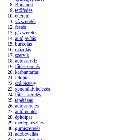
Budapest
tetőfedés
étterem
vízszerelés
festés
gázszerelés
autójavítás
burkolás
mázolás
szerviz
autószerviz
fűtésszerelés
karbantartás
felújítás
szálláshely
generálkivitelezés
fűtés szerelés
tapétázás
autószerelés
autómentés
építőipar
mérlegkészítés
gumiszerelés
adóbevallás
gipszkartonozás