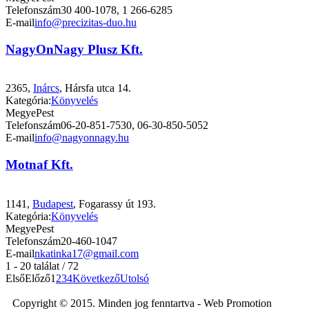
Telefonszám
30 400-1078, 1 266-6285
E-mail
info@precizitas-duo.hu
NagyOnNagy Plusz Kft.
2365,
Inárcs
, Hársfa utca 14.
Kategória:
Könyvelés
Megye
Pest
Telefonszám
06-20-851-7530, 06-30-850-5052
E-mail
info@nagyonnagy.hu
Motnaf Kft.
1141,
Budapest
, Fogarassy út 193.
Kategória:
Könyvelés
Megye
Pest
Telefonszám
20-460-1047
E-mail
nkatinka17@gmail.com
1 - 20 találat / 72
Első
Előző
1
2
3
4
Következő
Utolsó
Copyright © 2015. Minden jog fenntartva - Web Promotion