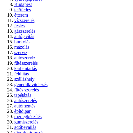
Budapest
tetőfedés
étterem
vízszerelés
festés
gázszerelés
autójavítás
burkolás
mázolás
szerviz
autószerviz
fűtésszerelés
karbantartás
felújítás
szálláshely
generálkivitelezés
fűtés szerelés
tapétázás
autószerelés
autómentés
építőipar
mérlegkészítés
gumiszerelés
adóbevallás
gipszkartonozás