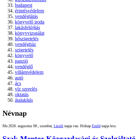
budapest
érintésvédelem
vendéglátás
könyvelő iroda
lakásfelújítás
könyvvizsgálat
hőszigetelés
vendégház
szigetelés
könyvelő
panzió
vendéglő
villámvédelem
autó
ács
víz szerelés
oktatás
átalakítás
Névnap
Ma 2026. augusztus 08., szombat,
László
napja van. Holnap
Emőd
napja lesz.
Szak-Mentor Közgazdasági és Szolgáltató