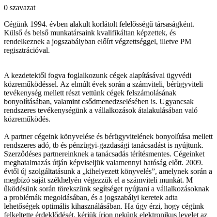
0 szavazat
Cégünk
1994.
évben
alakult
korlátolt
felelősségű
társaságként
.
Külső
és
belső
munkatársaink
kvalifikáltan
képzettek
,
és
rendelkeznek
a
jogszabályban
előírt
végzettséggel
,
illetve
PM
regisztrációval
.
A
kezdetektől
fogva
foglalkozunk
cégek
alapításával
ügyvédi
közreműködéssel
.
Az
elmúlt
évek
során
a
számviteli
,
bérügyviteli
tevékenység
mellett
részt
vettünk
cégek
felszámolásának
bonyolításában
,
valamint
csődmenedzselésében
is.
Ugyancsak
rendszeres
tevékenységünk
a
vállalkozások
átalakulásában
való
közreműködés
.
A partner
cégeink
könyvelése
és
bérügyvitelének
bonyolítása
mellett
rendszeres
adó
,
tb
és
pénzügyi-gazdasági
tanácsadást
is
nyújtunk
.
Szerződéses
partnereinknek
a
tanácsadás
térítésmentes
.
Cégeinket
meghatalmazás
útján
képviseljük
valamennyi
hatóság
előtt
. 2009.
évtől
új
szolgáltatásunk
a
„kihelyezett
könyvelés”
,
amelynek
során
a
megbízó
saját
székhelyén
végezzük
el a
számviteli
munkát
. M
űködésünk
során
törekszünk
segítséget
nyújtani
a
vállalkozásoknak
a
problémák
megoldásában
,
és
a
jogszabályi
keretek
adta
lehetőségek
optimális
kihasználásában
. Ha
úgy
érzi
,
hogy
cégünk
felkeltette
érdeklődését
,
kérjük
írjon
nekünk
elektronikus
levelet
az