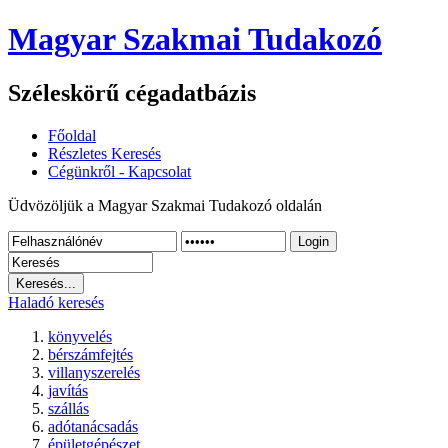
Magyar Szakmai Tudakozó
Széleskörű cégadatbázis
Főoldal
Részletes Keresés
Cégünkről - Kapcsolat
Üdvözöljük a Magyar Szakmai Tudakozó oldalán
Login
Haladó keresés
könyvelés
bérszámfejtés
villanyszerelés
javítás
szállás
adótanácsadás
épületgépészet