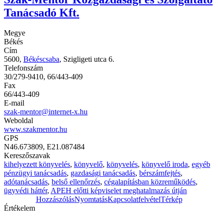
Tanácsadó Kft.
Megye
Békés
Cím
5600,
Békéscsaba
, Szigligeti utca 6.
Telefonszám
30/279-9410, 66/443-409
Fax
66/443-409
E-mail
szak-mentor@internet-x.hu
Weboldal
www.szakmentor.hu
GPS
N46.673809, E21.087484
Kereszőszavak
kihelyezett könyvelés
,
könyvelő
,
könyvelés
,
könyvelő iroda
,
egyéb
pénzügyi tanácsadás
,
gazdasági tanácsadás
,
bérszámfejtés
,
adótanácsadás
,
belső ellenőrzés
,
cégalapításban közreműködés
,
ügyvédi háttér
,
APEH előtti képviselet meghatalmazás útján
Hozzászólás
Nyomtatás
Kapcsolatfelvétel
Térkép
Értékelem