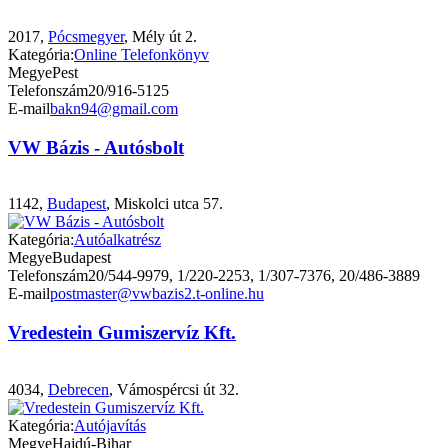
2017,
Pócsmegyer
, Mély út 2.
Kategória:
Online Telefonkönyv
Megye
Pest
Telefonszám
20/916-5125
E-mail
bakn94@gmail.com
VW Bázis - Autósbolt
1142,
Budapest
, Miskolci utca 57.
Kategória:
Autóalkatrész
Megye
Budapest
Telefonszám
20/544-9979, 1/220-2253, 1/307-7376, 20/486-3889
E-mail
postmaster@vwbazis2.t-online.hu
Vredestein Gumiszervíz Kft.
4034,
Debrecen
, Vámospércsi út 32.
Kategória:
Autójavítás
Megye
Hajdú-Bihar