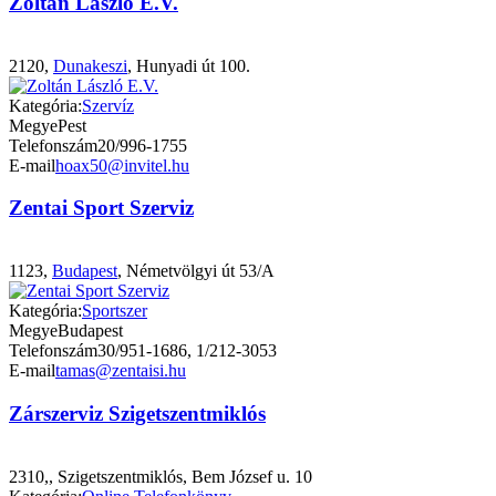
Zoltán László E.V.
2120,
Dunakeszi
, Hunyadi út 100.
Kategória:
Szervíz
Megye
Pest
Telefonszám
20/996-1755
E-mail
hoax50@invitel.hu
Zentai Sport Szerviz
1123,
Budapest
, Németvölgyi út 53/A
Kategória:
Sportszer
Megye
Budapest
Telefonszám
30/951-1686, 1/212-3053
E-mail
tamas@zentaisi.hu
Zárszerviz Szigetszentmiklós
2310,, Szigetszentmiklós, Bem József u. 10