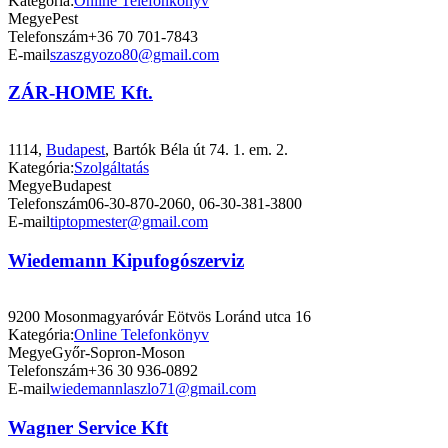
Kategória:
Online Telefonkönyv
Megye
Pest
Telefonszám
+36 70 701-7843
E-mail
szaszgyozo80@gmail.com
ZÁR-HOME Kft.
1114,
Budapest
, Bartók Béla út 74. 1. em. 2.
Kategória:
Szolgáltatás
Megye
Budapest
Telefonszám
06-30-870-2060, 06-30-381-3800
E-mail
tiptopmester@gmail.com
Wiedemann Kipufogószerviz
9200 Mosonmagyaróvár Eötvös Loránd utca 16
Kategória:
Online Telefonkönyv
Megye
Győr-Sopron-Moson
Telefonszám
+36 30 936-0892
E-mail
wiedemannlaszlo71@gmail.com
Wagner Service Kft