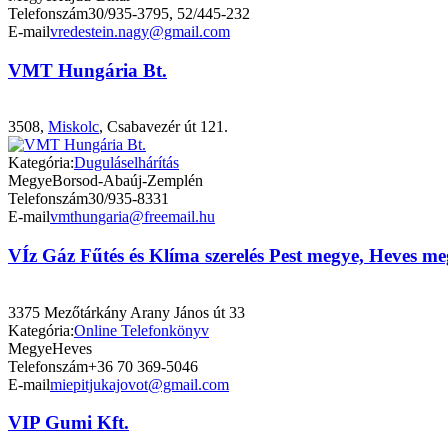
Telefonszám
30/935-3795, 52/445-232
E-mail
vredestein.nagy@gmail.com
VMT Hungária Bt.
3508,
Miskolc
, Csabavezér út 121.
Kategória:
Duguláselhárítás
Megye
Borsod-Abaúj-Zemplén
Telefonszám
30/935-8331
E-mail
vmthungaria@freemail.hu
VÍz Gáz Fűtés és Klíma szerelés Pest megye, Heves m
3375 Mezőtárkány Arany János út 33
Kategória:
Online Telefonkönyv
Megye
Heves
Telefonszám
+36 70 369-5046
E-mail
miepitjukajovot@gmail.com
VIP Gumi Kft.