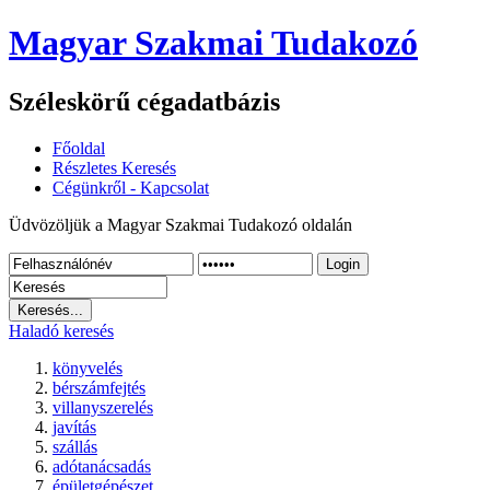
Magyar Szakmai Tudakozó
Széleskörű cégadatbázis
Főoldal
Részletes Keresés
Cégünkről - Kapcsolat
Üdvözöljük a Magyar Szakmai Tudakozó oldalán
Login
Haladó keresés
könyvelés
bérszámfejtés
villanyszerelés
javítás
szállás
adótanácsadás
épületgépészet