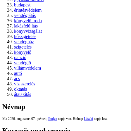
budapest
érintésvédelem
vendéglátás
könyvelő iroda
lakásfelújítás
könyvvizsgálat
hőszigetelés
vendégház
szigetelés
könyvelő
panzió
vendéglő
villámvédelem
autó
ács
víz szerelés
oktatás
átalakítás
Névnap
Ma 2026. augusztus 07., péntek,
Ibolya
napja van. Holnap
László
napja lesz.
Kereszőszavak:
szerviz