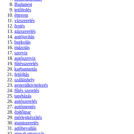
Budapest
tetőfedés
étterem
vízszerelés
festés
gázszerelés
autójavítás
burkolás
mázolás
szerviz
autószerviz
fűtésszerelés
karbantartás
felújítás
szálláshely
generálkivitelezés
fűtés szerelés
tapétázás
autószerelés
autómentés
építőipar
mérlegkészítés
gumiszerelés
adóbevallás
gipszkartonozás