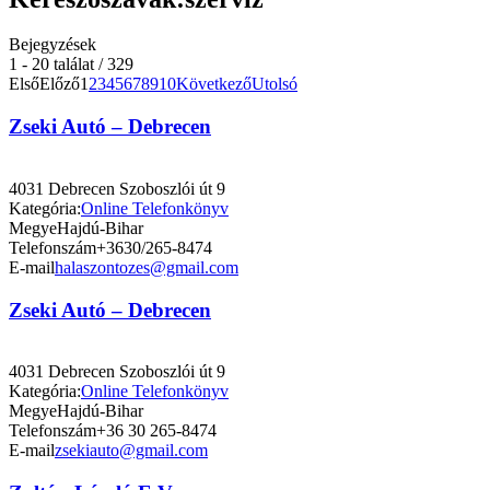
Bejegyzések
1 - 20 találat / 329
Első
Előző
1
2
3
4
5
6
7
8
9
10
Következő
Utolsó
Zseki Autó – Debrecen
4031 Debrecen Szoboszlói út 9
Kategória:
Online Telefonkönyv
Megye
Hajdú-Bihar
Telefonszám
+3630/265-8474
E-mail
halaszontozes@gmail.com
Zseki Autó – Debrecen
4031 Debrecen Szoboszlói út 9
Kategória:
Online Telefonkönyv
Megye
Hajdú-Bihar
Telefonszám
+36 30 265-8474
E-mail
zsekiauto@gmail.com