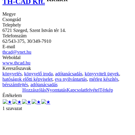
TH-CAD Kft.
Megye
Csongrád
Telephely
6721 Szeged, Szent István tér 14.
Telefonszám
62/543-375, 30/349-7910
E-mail
thcad@vnet.hu
Weboldal
www.thcad.hu
Kereszőszavak
könyvelés
,
könyvelő iroda
,
adótanácsadás
,
könyvviteli ügyek
,
hatóságok előtti képviselet
,
eva nyilvántartás
,
mérleg készítés
,
bérszámfejtés
,
adótanácsadás
Hozzászólás
Nyomtatás
Kapcsolatfelvétel
Térkép
Értékelem
1 szavazat