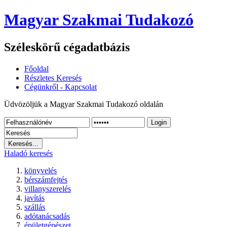
Magyar Szakmai Tudakozó
Széleskörű cégadatbázis
Főoldal
Részletes Keresés
Cégünkről - Kapcsolat
Üdvözöljük a Magyar Szakmai Tudakozó oldalán
Login
Haladó keresés
könyvelés
bérszámfejtés
villanyszerelés
javítás
szállás
adótanácsadás
épületgépészet