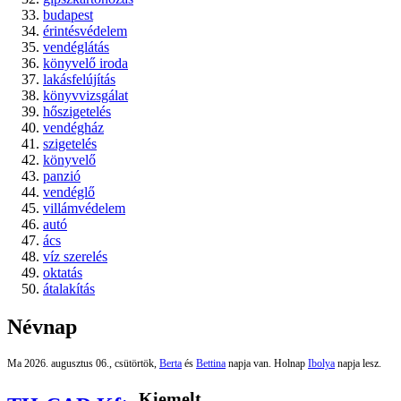
budapest
érintésvédelem
vendéglátás
könyvelő iroda
lakásfelújítás
könyvvizsgálat
hőszigetelés
vendégház
szigetelés
könyvelő
panzió
vendéglő
villámvédelem
autó
ács
víz szerelés
oktatás
átalakítás
Névnap
Ma 2026. augusztus 06., csütörtök,
Berta
és
Bettina
napja van. Holnap
Ibolya
napja lesz.
Kiemelt