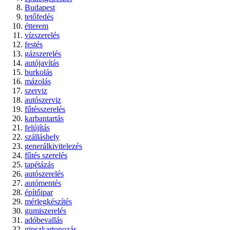
Budapest
tetőfedés
étterem
vízszerelés
festés
gázszerelés
autójavítás
burkolás
mázolás
szerviz
autószerviz
fűtésszerelés
karbantartás
felújítás
szálláshely
generálkivitelezés
fűtés szerelés
tapétázás
autószerelés
autómentés
építőipar
mérlegkészítés
gumiszerelés
adóbevallás
gipszkartonozás