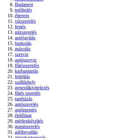
Budapest
tetőfedés
étterem
vízszerelés
festés
gázszerelés
autójavítás
burkolás
mázolás
szerviz
autószerviz
fűtésszerelés
karbantartás
felújítás
szálláshely
generálkivitelezés
fűtés szerelés
tapétázás
autószerelés
autómentés
építőipar
mérlegkészítés
gumiszerelés
adóbevallás
gipszkartonozás