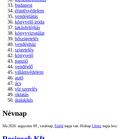
budapest
érintésvédelem
vendéglátás
könyvelő iroda
lakásfelújítás
könyvvizsgálat
hőszigetelés
vendégház
szigetelés
könyvelő
panzió
vendéglő
villámvédelem
autó
ács
víz szerelés
oktatás
átalakítás
Névnap
Ma 2026. augusztus 09., vasárnap,
Emőd
napja van. Holnap
Lőrinc
napja lesz.
Reciprok Kft.