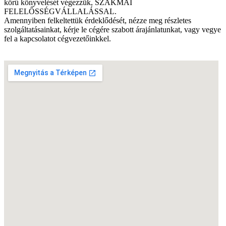
körű
könyvelését
végezzük
,
SZAKMAI
FELELŐSSÉGVÁLLALÁSSAL
.
Amennyiben
felkeltettük
érdeklődését
,
nézze
meg
részletes
szolgáltatásainkat
,
kérje
le
cégére
szabott
árajánlatunkat
,
vagy
vegye
fel
a
kapcsolatot
cégvezetőinkkel
.