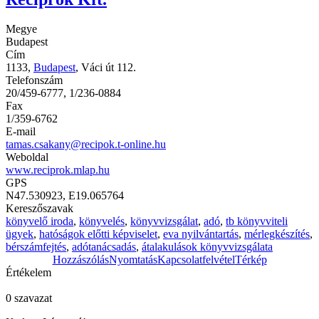
Megye
Budapest
Cím
1133,
Budapest
, Váci út 112.
Telefonszám
20/459-6777, 1/236-0884
Fax
1/359-6762
E-mail
tamas.csakany@recipok.t-online.hu
Weboldal
www.reciprok.mlap.hu
GPS
N47.530923, E19.065764
Kereszőszavak
könyvelő iroda
,
könyvelés
,
könyvvizsgálat
,
adó
,
tb könyvviteli
ügyek
,
hatóságok előtti képviselet
,
eva nyilvántartás
,
mérlegkészítés
,
bérszámfejtés
,
adótanácsadás
,
átalakulások könyvvizsgálata
Hozzászólás
Nyomtatás
Kapcsolatfelvétel
Térkép
Értékelem
0 szavazat