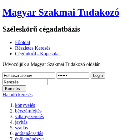
Magyar Szakmai Tudakozó
Széleskörű cégadatbázis
Főoldal
Részletes Keresés
Cégünkről - Kapcsolat
Üdvözöljük a Magyar Szakmai Tudakozó oldalán
Login
Haladó keresés
könyvelés
bérszámfejtés
villanyszerelés
javítás
szállás
adótanácsadás
épületgépészet