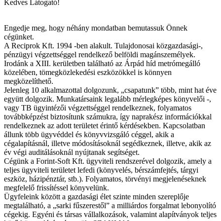
Kedves
Látogató
!
Engedje
meg,
hogy
néhány
mondatban
bemutassuk
Önnek
cégünket
.
A
Reciprok
Kft
. 1994 -ben
alakult
.
Tulajdonosai
közgazdasági
-,
pénzügyi
végzettséggel
rendelkező
belföldi
magánszemélyek
.
Irodánk
a XIII.
kerületben
található
az
Árpád
híd
metrómegálló
közelében
,
tömegközlekedési
eszközökkel
is
könnyen
megközelíthető
.
Jelenleg
10
alkalmazottal
dolgozunk
,
„csapatunk”
több
, mint hat
éve
együtt
dolgozik
.
Munkatársaink
legalább
mérlegképes
könyvelői
-,
vagy
TB
ügyintézői
végzettséggel
rendelkeznek
,
folyamatos
továbbképzést
biztosítunk
számukra
,
így
naprakész
információkkal
rendelkeznek
az
adott
területet
érintő
kérdésekben
.
Kapcsolatban
állunk
több
ügyvéddel
és
könyvvizsgáló
céggel
,
akik
a
cégalapításnál
,
illetve
módosításoknál
segédkeznek
,
illetve
,
akik
az
év
végi
auditálásoknál
nyújtanak
segítséget
.
Cégünk
a
Forint-Soft
Kft
.
ügyviteli
rendszerével
dolgozik
,
amely
a
teljes
ügyviteli
területet
lefedi
(
könyvelés
,
bérszámfejtés
,
tárgyi
eszköz
,
házipénztár
,
stb
.).
Folyamatos
,
törvényi
megjelenéseknek
megfelelő
frissítéssel
könyvelünk
.
Ügyfeleink
között
a
gazdasági
élet
szinte
minden
szereplője
megtalálható
, a
„sarki
fűszerestől”
a
milliárdos
forgalmat
lebonyolító
cégekig
.
Egyéni
és
társas
vállalkozások
,
valamint
alapítványok
teljes