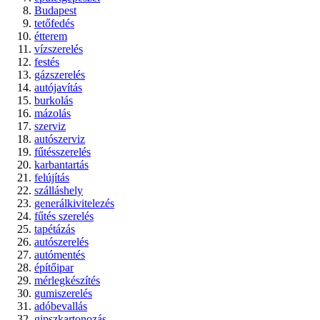
Budapest
tetőfedés
étterem
vízszerelés
festés
gázszerelés
autójavítás
burkolás
mázolás
szerviz
autószerviz
fűtésszerelés
karbantartás
felújítás
szálláshely
generálkivitelezés
fűtés szerelés
tapétázás
autószerelés
autómentés
építőipar
mérlegkészítés
gumiszerelés
adóbevallás
gipszkartonozás