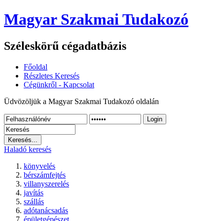
Magyar Szakmai Tudakozó
Széleskörű cégadatbázis
Főoldal
Részletes Keresés
Cégünkről - Kapcsolat
Üdvözöljük a Magyar Szakmai Tudakozó oldalán
Login
Haladó keresés
könyvelés
bérszámfejtés
villanyszerelés
javítás
szállás
adótanácsadás
épületgépészet