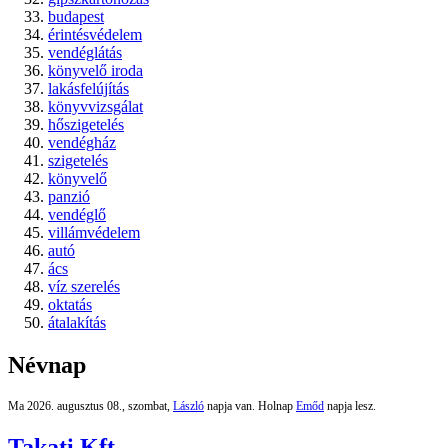
budapest
érintésvédelem
vendéglátás
könyvelő iroda
lakásfelújítás
könyvvizsgálat
hőszigetelés
vendégház
szigetelés
könyvelő
panzió
vendéglő
villámvédelem
autó
ács
víz szerelés
oktatás
átalakítás
Névnap
Ma 2026. augusztus 08., szombat,
László
napja van. Holnap
Emőd
napja lesz.
Takati Kft.