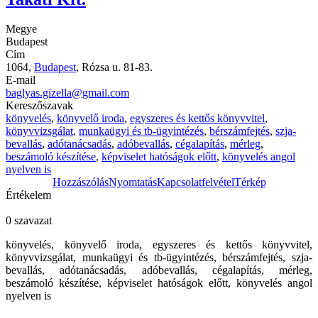
Megye
Budapest
Cím
1064,
Budapest
, Rózsa u. 81-83.
E-mail
baglyas.gizella@gmail.com
Kereszőszavak
könyvelés
,
könyvelő iroda
,
egyszeres és kettős könyvvitel
,
könyvvizsgálat
,
munkaügyi és tb-ügyintézés
,
bérszámfejtés
,
szja-
bevallás
,
adótanácsadás
,
adóbevallás
,
cégalapítás
,
mérleg
,
beszámoló készítése
,
képviselet hatóságok előtt
,
könyvelés angol
nyelven is
Hozzászólás
Nyomtatás
Kapcsolatfelvétel
Térkép
Értékelem
0 szavazat
könyvelés, könyvelő iroda, egyszeres és kettős könyvvitel,
könyvvizsgálat, munkaügyi és tb-ügyintézés, bérszámfejtés, szja-
bevallás, adótanácsadás, adóbevallás, cégalapítás, mérleg,
beszámoló készítése, képviselet hatóságok előtt, könyvelés angol
nyelven is