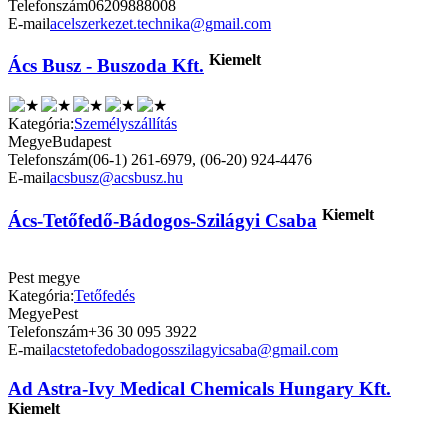
Telefonszám
06209888008
E-mail
acelszerkezet.technika@gmail.com
Kiemelt
Ács Busz - Buszoda Kft.
Kategória:
Személyszállítás
Megye
Budapest
Telefonszám
(06-1) 261-6979, (06-20) 924-4476
E-mail
acsbusz@acsbusz.hu
Kiemelt
Ács-Tetőfedő-Bádogos-Szilágyi Csaba
Pest megye
Kategória:
Tetőfedés
Megye
Pest
Telefonszám
+36 30 095 3922
E-mail
acstetofedobadogosszilagyicsaba@gmail.com
Ad Astra-Ivy Medical Chemicals Hungary Kft.
Kiemelt