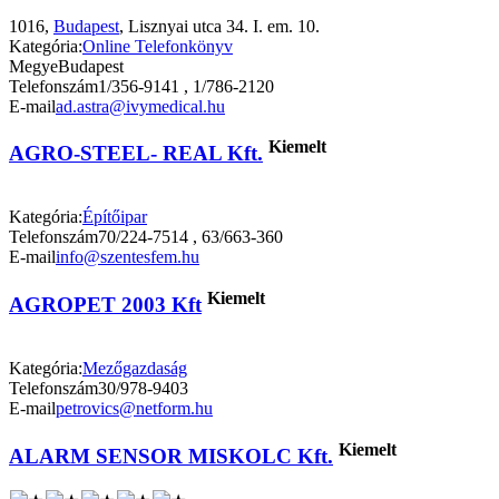
1016,
Budapest
, Lisznyai utca 34. I. em. 10.
Kategória:
Online Telefonkönyv
Megye
Budapest
Telefonszám
1/356-9141 , 1/786-2120
E-mail
ad.astra@ivymedical.hu
Kiemelt
AGRO-STEEL- REAL Kft.
Kategória:
Építőipar
Telefonszám
70/224-7514 , 63/663-360
E-mail
info@szentesfem.hu
Kiemelt
AGROPET 2003 Kft
Kategória:
Mezőgazdaság
Telefonszám
30/978-9403
E-mail
petrovics@netform.hu
Kiemelt
ALARM SENSOR MISKOLC Kft.