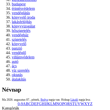
budapest
érintésvédelem
vendéglátás
könyvelő iroda
lakásfelújítás
könyvvizsgálat
hőszigetelés
vendégház
szigetelés
könyvelő
panzió
vendéglő
villámvédelem
autó
ács
víz szerelés
oktatás
átalakítás
Névnap
Ma 2026. augusztus 07., péntek,
Ibolya
napja van. Holnap
László
napja lesz.
0-9
A
B
C
D
E
F
G
H
I
J
K
L
M
N
O
P
Q
R
S
T
U
V
W
X
Y
Z
Kategóriák