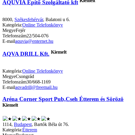
Kiemelt
AQUVIA Építő Szolgáltató kft
8000,
Székesfehérvár
, Balatoni u 6.
Kategória:
Online Telefonkönyv
Megye
Fejér
Telefonszám
22/504-076
E-mail
aquvia@enternet.hu
Kiemelt
AQVA DRILL Kft.
Kategória:
Online Telefonkönyv
Megye
Csongrád
Telefonszám
30/668-1169
E-mail
aqvadrill@freemail.hu
Aréna Corner Sport Pub,Cseh Étterem és Sörözö
Kiemelt
1114,
Budapest
, Bartók Béla út 76.
Kategória:
Étterem