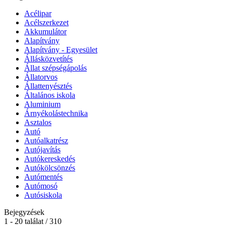
Acélipar
Acélszerkezet
Akkumulátor
Alapítvány
Alapítvány - Egyesület
Állásközvetítés
Állat szépségápolás
Állatorvos
Állattenyésztés
Általános iskola
Aluminium
Árnyékolástechnika
Asztalos
Autó
Autóalkatrész
Autójavítás
Autókereskedés
Autókölcsönzés
Autómentés
Autómosó
Autósiskola
Bejegyzések
1 - 20 találat / 310