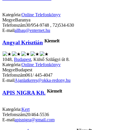
Kategória:
Online Telefonkönyv
Megye
Baranya
Telefonszám
30/954-9748 , 72)534-630
E-mail
allbau@enternet.hu
Kiemelt
Angyal Krisztián
1048,
Budapest
, Külső Szilágyi út 8.
Kategória:
Online Telefonkönyv
Megye
Budapest
Telefonszám
061/ 445-4047
E-mail
Ajanlatkeres@okka-redony.hu
Kiemelt
APIS NIGRA Kft.
Kategória:
Kert
Telefonszám
20/464-5536
E-mail
apisnigra@gmail.com