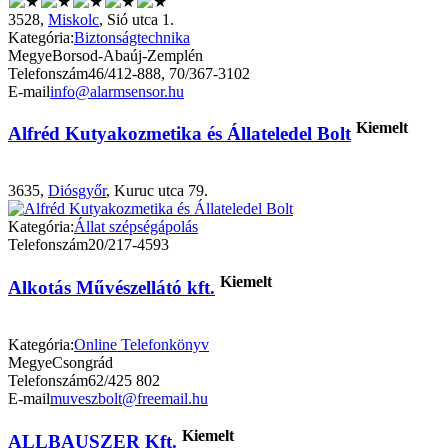
3528,
Miskolc
, Sió utca 1.
Kategória:
Biztonságtechnika
Megye
Borsod-Abaúj-Zemplén
Telefonszám
46/412-888, 70/367-3102
E-mail
info@alarmsensor.hu
Kiemelt
Alfréd Kutyakozmetika és Állateledel Bolt
3635,
Diósgyőr
, Kuruc utca 79.
Kategória:
Állat szépségápolás
Telefonszám
20/217-4593
Kiemelt
Alkotás Művészellátó kft.
Kategória:
Online Telefonkönyv
Megye
Csongrád
Telefonszám
62/425 802
E-mail
muveszbolt@freemail.hu
Kiemelt
ALLBAUSZER Kft.