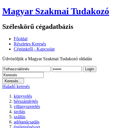
Magyar Szakmai Tudakozó
Széleskörű cégadatbázis
Főoldal
Részletes Keresés
Cégünkről - Kapcsolat
Üdvözöljük a Magyar Szakmai Tudakozó oldalán
Login
Haladó keresés
könyvelés
bérszámfejtés
villanyszerelés
javítás
szállás
adótanácsadás
épületgépészet