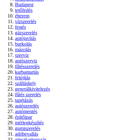
Budapest
tetőfedés
étterem
vízszerelés
festés
gázszerelés
autójavítás
burkolás
mázolás
szerviz
autószerviz
fűtésszerelés
karbantartás
felújítás
szálláshely
generálkivitelezés
fűtés szerelés
tapétázás
autószerelés
autómentés
építőipar
mérlegkészítés
gumiszerelés
adóbevallás
gipszkartonozás