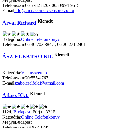
Megye
Budapest
Telefonszám
061/782-8267,0630/994-9615
E-mail
info@arenacornercsehsororzo.hu
Kiemelt
Árvai Richárd
Kategória:
Online Telefonkönyv
Telefonszám
06 30 703 8847 , 06 20 271 2401
Kiemelt
ÁSZ-ELEKTRO Kft.
Kategória:
Villanyszerelő
Telefonszám
20/555-4767
E-mail
szabolcsalfoldi@gmail.com
Kiemelt
Atlasz Kkt.
1124,
Budapest
, Fürj u. 32/ B
Kategória:
Online Telefonkönyv
Megye
Budapest
Telefonszám
30/ 977-1745