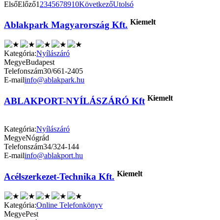
Első
Előző
1
2
3
4
5
6
7
8
9
10
Következő
Utolsó
Kiemelt
Ablakpark Magyarország Kft.
Kategória:
Nyílászáró
Megye
Budapest
Telefonszám
30/661-2405
E-mail
info@ablakpark.hu
Kiemelt
ABLAKPORT-NYÍLÁSZÁRÓ Kft
Kategória:
Nyílászáró
Megye
Nógrád
Telefonszám
34/324-144
E-mail
info@ablakport.hu
Kiemelt
Acélszerkezet-Technika Kft.
Kategória:
Online Telefonkönyv
Megye
Pest