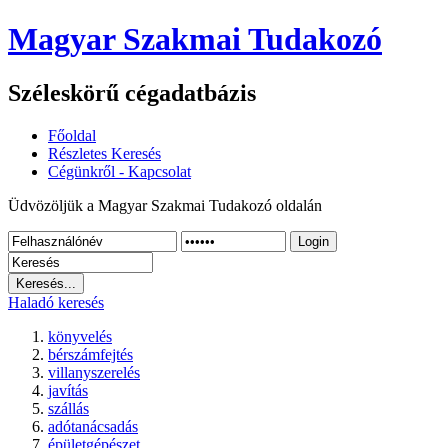
Magyar Szakmai Tudakozó
Széleskörű cégadatbázis
Főoldal
Részletes Keresés
Cégünkről - Kapcsolat
Üdvözöljük a Magyar Szakmai Tudakozó oldalán
Login
Haladó keresés
könyvelés
bérszámfejtés
villanyszerelés
javítás
szállás
adótanácsadás
épületgépészet