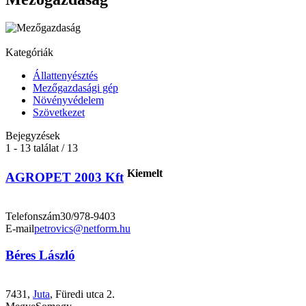
Kategóriák
Állattenyésztés
Mezőgazdasági gép
Növényvédelem
Szövetkezet
Bejegyzések
1 - 13 találat / 13
Kiemelt
AGROPET 2003 Kft
Telefonszám
30/978-9403
E-mail
petrovics@netform.hu
Béres László
7431,
Juta
, Füredi utca 2.