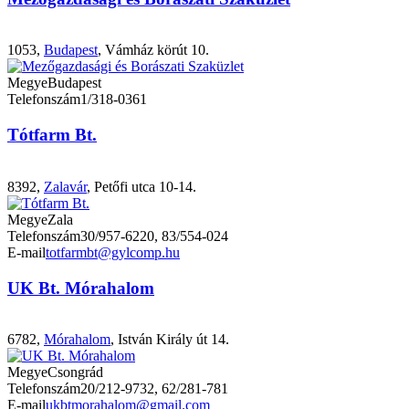
1053,
Budapest
, Vámház körút 10.
Megye
Budapest
Telefonszám
1/318-0361
Tótfarm Bt.
8392,
Zalavár
, Petőfi utca 10-14.
Megye
Zala
Telefonszám
30/957-6220, 83/554-024
E-mail
totfarmbt@gylcomp.hu
UK Bt. Mórahalom
6782,
Mórahalom
, István Király út 14.
Megye
Csongrád
Telefonszám
20/212-9732, 62/281-781
E-mail
ukbtmorahalom@gmail.com