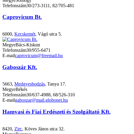
Megye
Somogy
Telefonszám
30/273-3111, 82/705-481
Caprovicum Bt.
6000,
Kecskemét
, Vágó utca 5.
Megye
Bács-Kiskun
Telefonszám
30/955-6471
E-mail
caprovicum@freemail.hu
Gaboszár Kft.
5663,
Medgyesbodzás
, Tanya 17.
Megye
Békés
Telefonszám
30/637-4988, 68/526-310
E-mail
gaboszar@mail.globonet.hu
Hamvasi és Fiai Erdészeti és Szolgáltató Kft.
8420,
Zirc
, Köves János utca 32.