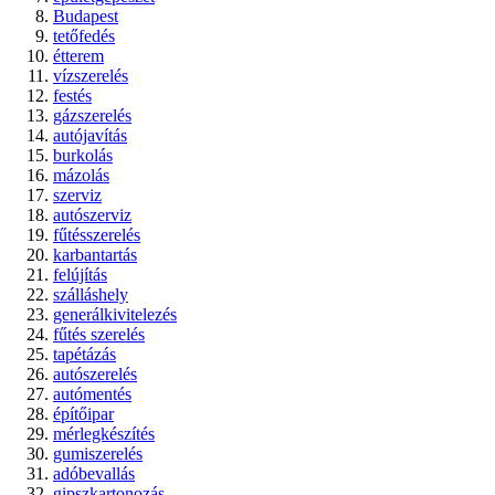
Budapest
tetőfedés
étterem
vízszerelés
festés
gázszerelés
autójavítás
burkolás
mázolás
szerviz
autószerviz
fűtésszerelés
karbantartás
felújítás
szálláshely
generálkivitelezés
fűtés szerelés
tapétázás
autószerelés
autómentés
építőipar
mérlegkészítés
gumiszerelés
adóbevallás
gipszkartonozás