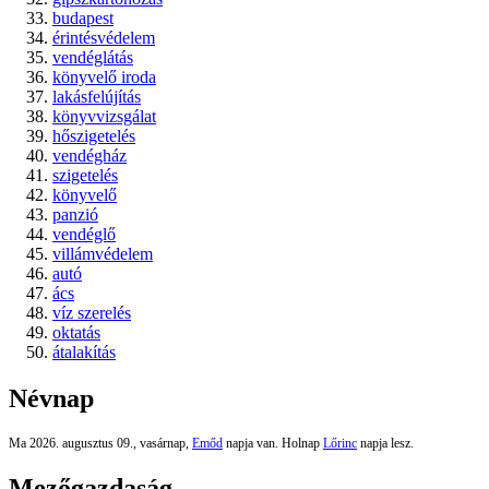
budapest
érintésvédelem
vendéglátás
könyvelő iroda
lakásfelújítás
könyvvizsgálat
hőszigetelés
vendégház
szigetelés
könyvelő
panzió
vendéglő
villámvédelem
autó
ács
víz szerelés
oktatás
átalakítás
Névnap
Ma 2026. augusztus 09., vasárnap,
Emőd
napja van. Holnap
Lőrinc
napja lesz.
Mezőgazdaság