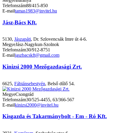
Megye
Baranya
Telefonszám
88/415-850
E-mail
tamas1983@invitel.hu
Jász-Bács Kft.
5130,
Jászapáti
, Dr. Szlovencsák Imre út 4-6.
Megye
Jász-Nagykun-Szolnok
Telefonszám
30/912-8751
E-mail
jaszbacskft@gmail.com
Kinizsi 2000 Mezőgazdasági Zrt.
6625,
Fábiánsebestyén
, Belső dűlő 54.
Megye
Csongrád
Telefonszám
30/525-4455, 63/366-567
E-mail
kinizsi2000@invitel.hu
Kisgazda és Takarmánybolt - Em - Ró Kft.