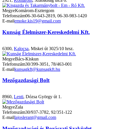
2921,
Komárom
, Szabadság utca 6.
Megye
Komárom-Esztergom
Telefonszám
06-30-643-2819, 06-30-983-1420
E-mail
emoke.kis19@gmail.com
Kunság Élelmiszer-Kereskedelmi Kft.
6300,
Kalocsa
, Miskei út 3025/10 hrsz.
Megye
Bács-Kiskun
Telefonszám
30/399-3051, 78/463-001
E-mail
kunsagkft@kunsagkft.hu
Mezőgazdasági Bolt
8960,
Lenti
, Dózsa György út 1.
Megye
Zala
Telefonszám
30/937-3782, 92/351-122
E-mail
lajoslerant@gmail.com
Mezőgazdasági és Borászati Szaküzlet