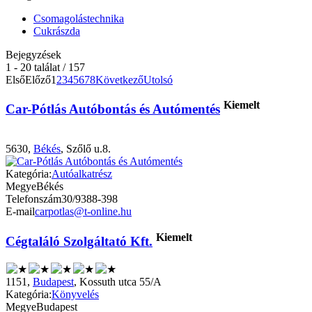
Csomagolástechnika
Cukrászda
Bejegyzések
1 - 20 találat / 157
Első
Előző
1
2
3
4
5
6
7
8
Következő
Utolsó
Kiemelt
Car-Pótlás Autóbontás és Autómentés
5630,
Békés
, Szőlő u.8.
Kategória:
Autóalkatrész
Megye
Békés
Telefonszám
30/9388-398
E-mail
carpotlas@t-online.hu
Kiemelt
Cégtaláló Szolgáltató Kft.
1151,
Budapest
, Kossuth utca 55/A
Kategória:
Könyvelés
Megye
Budapest