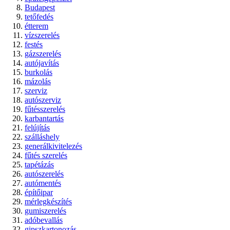
Budapest
tetőfedés
étterem
vízszerelés
festés
gázszerelés
autójavítás
burkolás
mázolás
szerviz
autószerviz
fűtésszerelés
karbantartás
felújítás
szálláshely
generálkivitelezés
fűtés szerelés
tapétázás
autószerelés
autómentés
építőipar
mérlegkészítés
gumiszerelés
adóbevallás
gipszkartonozás