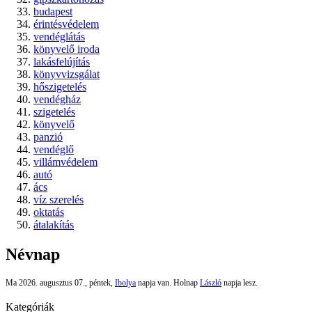
budapest
érintésvédelem
vendéglátás
könyvelő iroda
lakásfelújítás
könyvvizsgálat
hőszigetelés
vendégház
szigetelés
könyvelő
panzió
vendéglő
villámvédelem
autó
ács
víz szerelés
oktatás
átalakítás
Névnap
Ma 2026. augusztus 07., péntek,
Ibolya
napja van. Holnap
László
napja lesz.
Kategóriák