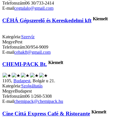
Telefonszám
06 30/733-2414
E-mail
cegtalalo@gmail.com
Kiemelt
CÉHÁ Gépszerelő és Kereskedelmi kft
Kategória:
Szervíz
Megye
Pest
Telefonszám
30/954-9009
E-mail
cehakft@gmail.com
Kiemelt
CHEMI-PACK Bt.
1105,
Budapest
, Bolgár u 21.
Kategória:
Szolgáltatás
Megye
Budapest
Telefonszám
06 1/260-5308
E-mail
chemipack@chemipack.hu
Kiemelt
Cine Cittá Express Café & Ristorante