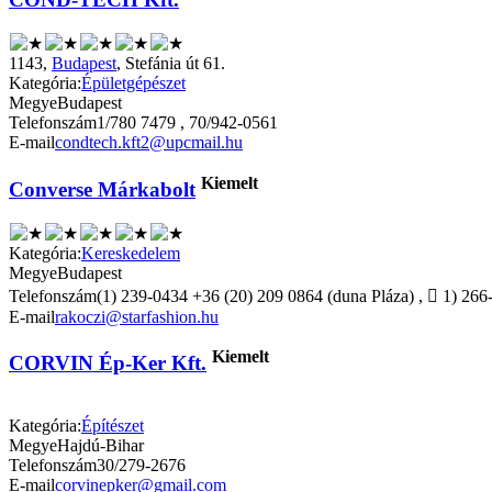
1143,
Budapest
, Stefánia út 61.
Kategória:
Épületgépészet
Megye
Budapest
Telefonszám
1/780 7479 , 70/942-0561
E-mail
condtech.kft2@upcmail.hu
Kiemelt
Converse Márkabolt
Kategória:
Kereskedelem
Megye
Budapest
Telefonszám
(1) 239-0434 +36 (20) 209 0864 (duna Pláza) ,  1) 266
E-mail
rakoczi@starfashion.hu
Kiemelt
CORVIN Ép-Ker Kft.
Kategória:
Építészet
Megye
Hajdú-Bihar
Telefonszám
30/279-2676
E-mail
corvinepker@gmail.com