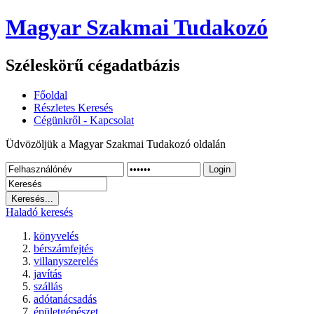
Magyar Szakmai Tudakozó
Széleskörű cégadatbázis
Főoldal
Részletes Keresés
Cégünkről - Kapcsolat
Üdvözöljük a Magyar Szakmai Tudakozó oldalán
Login
Haladó keresés
könyvelés
bérszámfejtés
villanyszerelés
javítás
szállás
adótanácsadás
épületgépészet