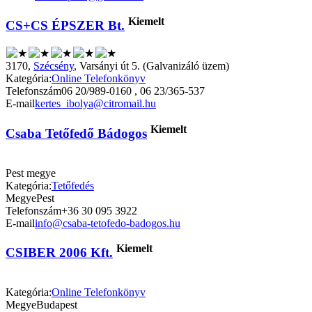
Kiemelt
CS+CS ÉPSZER Bt.
3170,
Szécsény
, Varsányi út 5. (Galvanizáló üzem)
Kategória:
Online Telefonkönyv
Telefonszám
06 20/989-0160 , 06 23/365-537
E-mail
kertes_ibolya@citromail.hu
Kiemelt
Csaba Tetőfedő Bádogos
Pest megye
Kategória:
Tetőfedés
Megye
Pest
Telefonszám
+36 30 095 3922
E-mail
info@csaba-tetofedo-badogos.hu
Kiemelt
CSIBER 2006 Kft.
Kategória:
Online Telefonkönyv
Megye
Budapest