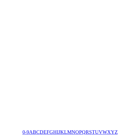
0-9
A
B
C
D
E
F
G
H
I
J
K
L
M
N
O
P
Q
R
S
T
U
V
W
X
Y
Z