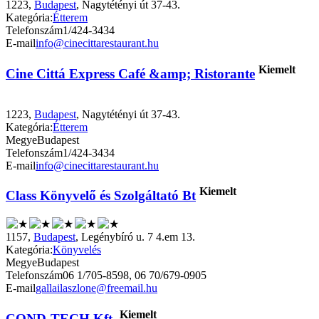
1223,
Budapest
, Nagytétényi út 37-43.
Kategória:
Étterem
Telefonszám
1/424-3434
E-mail
info@cinecittarestaurant.hu
Kiemelt
Cine Cittá Express Café &amp; Ristorante
1223,
Budapest
, Nagytétényi út 37-43.
Kategória:
Étterem
Megye
Budapest
Telefonszám
1/424-3434
E-mail
info@cinecittarestaurant.hu
Kiemelt
Class Könyvelő és Szolgáltató Bt
1157,
Budapest
, Legénybíró u. 7 4.em 13.
Kategória:
Könyvelés
Megye
Budapest
Telefonszám
06 1/705-8598, 06 70/679-0905
E-mail
gallailaszlone@freemail.hu
Kiemelt
COND-TECH Kft.