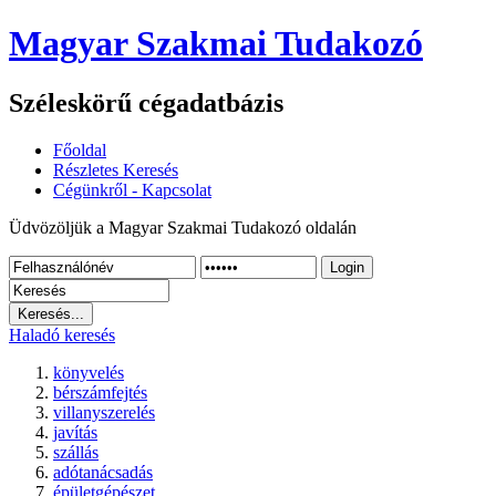
Magyar Szakmai Tudakozó
Széleskörű cégadatbázis
Főoldal
Részletes Keresés
Cégünkről - Kapcsolat
Üdvözöljük a Magyar Szakmai Tudakozó oldalán
Login
Haladó keresés
könyvelés
bérszámfejtés
villanyszerelés
javítás
szállás
adótanácsadás
épületgépészet