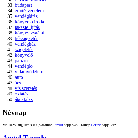
budapest
érintésvédelem
vendéglátás
könyvelő iroda
lakásfelújítás
könyvvizsgálat
hőszigetelés
vendégház
szigetelés
könyvelő
panzió
vendéglő
villámvédelem
autó
ács
víz szerelés
oktatás
átalakítás
Névnap
Ma 2026. augusztus 09., vasárnap,
Emőd
napja van. Holnap
Lőrinc
napja lesz.
Angol Tanoda