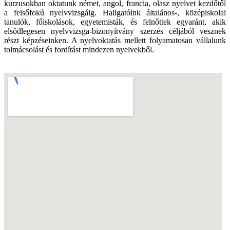
kurzusokban oktatunk német, angol, francia, olasz nyelvet kezdőtől
a felsőfokú nyelvvizsgáig. Hallgatóink általános-, középiskolai
tanulók, főiskolások, egyetemisták, és felnőttek egyaránt, akik
elsődlegesen nyelvvizsga-bizonyítvány szerzés céljából vesznek
részt képzéseinken. A nyelvoktatás mellett folyamatosan vállalunk
tolmácsolást és fordítást mindezen nyelvekből.