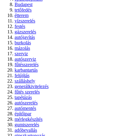
Budapest
tetőfedés
étterem
vízszerelés
festés
gázszerelés
autójavítás
burkolás
mázolás
szerviz
autószerviz
fűtésszerelés
karbantartás
felújítás
szálláshely
generálkivitelezés
fűtés szerelés
tapétázás
autószerelés
autómentés
építőipar
mérlegkészítés
gumiszerelés
adóbevallás
gipszkartonozás