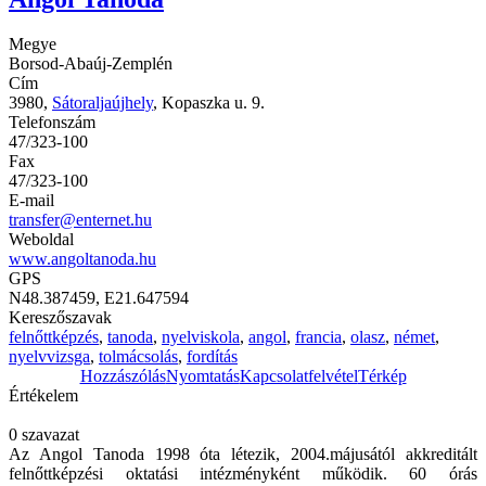
Megye
Borsod-Abaúj-Zemplén
Cím
3980,
Sátoraljaújhely
, Kopaszka u. 9.
Telefonszám
47/323-100
Fax
47/323-100
E-mail
transfer@enternet.hu
Weboldal
www.angoltanoda.hu
GPS
N48.387459, E21.647594
Kereszőszavak
felnőttképzés
,
tanoda
,
nyelviskola
,
angol
,
francia
,
olasz
,
német
,
nyelvvizsga
,
tolmácsolás
,
fordítás
Hozzászólás
Nyomtatás
Kapcsolatfelvétel
Térkép
Értékelem
0 szavazat
Az Angol Tanoda 1998 óta létezik, 2004.májusától akkreditált
felnőttképzési oktatási intézményként működik. 60 órás