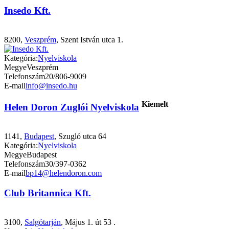
Insedo Kft.
8200,
Veszprém
, Szent István utca 1.
Kategória:
Nyelviskola
Megye
Veszprém
Telefonszám
20/806-9009
E-mail
info@insedo.hu
Kiemelt
Helen Doron Zuglói Nyelviskola
1141,
Budapest
, Szugló utca 64
Kategória:
Nyelviskola
Megye
Budapest
Telefonszám
30/397-0362
E-mail
bp14@helendoron.com
Club Britannica Kft.
3100,
Salgótarján
, Május 1. út 53 .