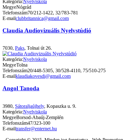
Kategória:
Nyelviskola
Megye
Nógrád
Telefonszám
70/212-1422, 32/783-781
E-mail
clubbritannica@gmail.com
Claudia Audiovizuális Nyelvstúdió
7030,
Paks
, Tolnai út 26.
Kategória:
Nyelviskola
Megye
Tolna
Telefonszám
20/448-5305, 30/528-4110, 75/510-275
E-mail
klaudiakovesdi@gmail.com
Angol Tanoda
3980,
Sátoraljaújhely
, Kopaszka u. 9.
Kategória:
Nyelviskola
Megye
Borsod-Abaúj-Zemplén
Telefonszám
47/323-100
E-mail
transfer@enternet.hu
Copyright © 2015. Minden jog fenntartva - Web Promotion