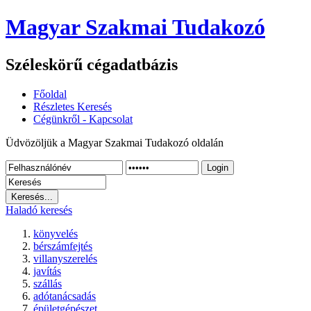
Magyar Szakmai Tudakozó
Széleskörű cégadatbázis
Főoldal
Részletes Keresés
Cégünkről - Kapcsolat
Üdvözöljük a Magyar Szakmai Tudakozó oldalán
Login
Haladó keresés
könyvelés
bérszámfejtés
villanyszerelés
javítás
szállás
adótanácsadás
épületgépészet