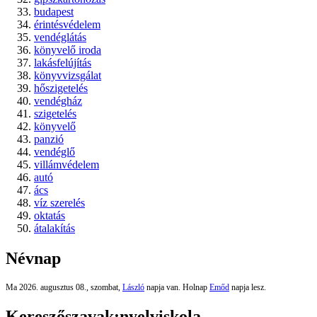
budapest
érintésvédelem
vendéglátás
könyvelő iroda
lakásfelújítás
könyvvizsgálat
hőszigetelés
vendégház
szigetelés
könyvelő
panzió
vendéglő
villámvédelem
autó
ács
víz szerelés
oktatás
átalakítás
Névnap
Ma 2026. augusztus 08., szombat,
László
napja van. Holnap
Emőd
napja lesz.
Kereszőszavak:
nyelviskola