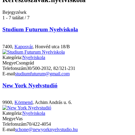
Bejegyzések
1 - 7 találat / 7
Studium Futurum Nyelviskola
7400,
Kaposvár
, Honvéd utca 18/B
Kategória:
Nyelviskola
Megye
Csongrád
Telefonszám
30/500-2032, 82/321-231
E-mail
studiumfuturum@gmail.com
New York Nyelvstudió
9900,
Körmend
, Achim András u. 6.
Kategória:
Nyelviskola
Megye
Vas
Telefonszám
70/422-4054
E-mail
schone@newyorknyelvstudio.hu