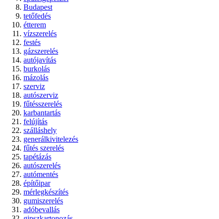
Budapest
tetőfedés
étterem
vízszerelés
festés
gázszerelés
autójavítás
burkolás
mázolás
szerviz
autószerviz
fűtésszerelés
karbantartás
felújítás
szálláshely
generálkivitelezés
fűtés szerelés
tapétázás
autószerelés
autómentés
építőipar
mérlegkészítés
gumiszerelés
adóbevallás
gipszkartonozás