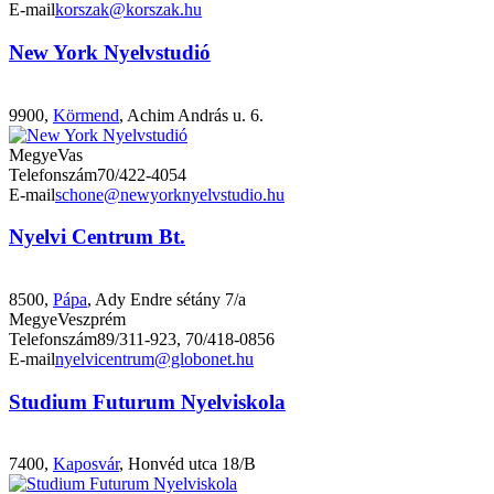
E-mail
korszak@korszak.hu
New York Nyelvstudió
9900,
Körmend
, Achim András u. 6.
Megye
Vas
Telefonszám
70/422-4054
E-mail
schone@newyorknyelvstudio.hu
Nyelvi Centrum Bt.
8500,
Pápa
, Ady Endre sétány 7/a
Megye
Veszprém
Telefonszám
89/311-923, 70/418-0856
E-mail
nyelvicentrum@globonet.hu
Studium Futurum Nyelviskola
7400,
Kaposvár
, Honvéd utca 18/B