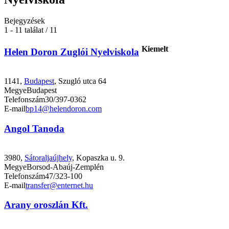
Bejegyzések
1 - 11 találat / 11
Kiemelt
Helen Doron Zuglói Nyelviskola
1141,
Budapest
, Szugló utca 64
Megye
Budapest
Telefonszám
30/397-0362
E-mail
bp14@helendoron.com
Angol Tanoda
3980,
Sátoraljaújhely
, Kopaszka u. 9.
Megye
Borsod-Abaúj-Zemplén
Telefonszám
47/323-100
E-mail
transfer@enternet.hu
Arany oroszlán Kft.