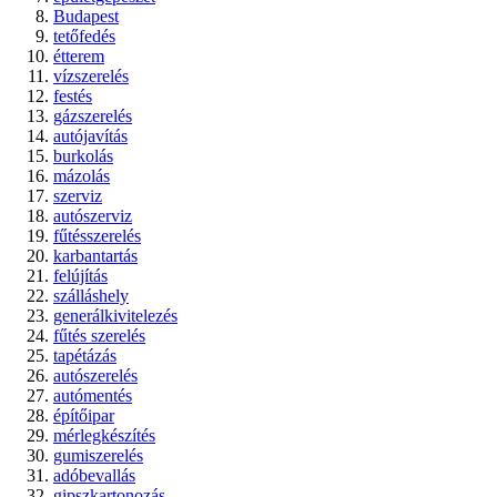
Budapest
tetőfedés
étterem
vízszerelés
festés
gázszerelés
autójavítás
burkolás
mázolás
szerviz
autószerviz
fűtésszerelés
karbantartás
felújítás
szálláshely
generálkivitelezés
fűtés szerelés
tapétázás
autószerelés
autómentés
építőipar
mérlegkészítés
gumiszerelés
adóbevallás
gipszkartonozás