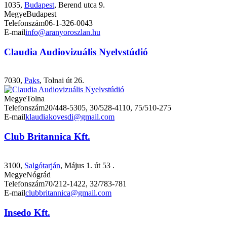
1035,
Budapest
, Berend utca 9.
Megye
Budapest
Telefonszám
06-1-326-0043
E-mail
info@aranyoroszlan.hu
Claudia Audiovizuális Nyelvstúdió
7030,
Paks
, Tolnai út 26.
Megye
Tolna
Telefonszám
20/448-5305, 30/528-4110, 75/510-275
E-mail
klaudiakovesdi@gmail.com
Club Britannica Kft.
3100,
Salgótarján
, Május 1. út 53 .
Megye
Nógrád
Telefonszám
70/212-1422, 32/783-781
E-mail
clubbritannica@gmail.com
Insedo Kft.