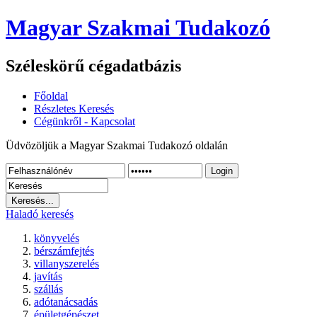
Magyar Szakmai Tudakozó
Széleskörű cégadatbázis
Főoldal
Részletes Keresés
Cégünkről - Kapcsolat
Üdvözöljük a Magyar Szakmai Tudakozó oldalán
Login
Haladó keresés
könyvelés
bérszámfejtés
villanyszerelés
javítás
szállás
adótanácsadás
épületgépészet