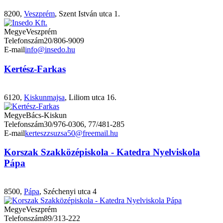
8200,
Veszprém
, Szent István utca 1.
Megye
Veszprém
Telefonszám
20/806-9009
E-mail
info@insedo.hu
Kertész-Farkas
6120,
Kiskunmajsa
, Liliom utca 16.
Megye
Bács-Kiskun
Telefonszám
30/976-0306, 77/481-285
E-mail
kerteszzsuzsa50@freemail.hu
Korszak Szakközépiskola - Katedra Nyelviskola
Pápa
8500,
Pápa
, Széchenyi utca 4
Megye
Veszprém
Telefonszám
89/313-222