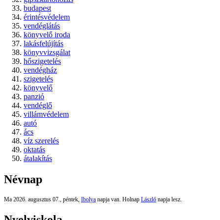
budapest
érintésvédelem
vendéglátás
könyvelő iroda
lakásfelújítás
könyvvizsgálat
hőszigetelés
vendégház
szigetelés
könyvelő
panzió
vendéglő
villámvédelem
autó
ács
víz szerelés
oktatás
átalakítás
Névnap
Ma 2026. augusztus 07., péntek,
Ibolya
napja van. Holnap
László
napja lesz.
Nyelviskola