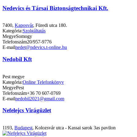
Nedevics és Társai Biztonságtechnikai Kft.
7400,
Kaposvár
, Füredi utca 180.
Kategória:
Szolgáltatás
Megye
Somogy
Telefonszám
20/957-9776
E-mail
nedet@ndevics.t-online.hu
Nedobil Kft
Pest megye
Kategória:
Online Telefonkönyv
Megye
Pest
Telefonszám
+36 70 607-0769
E-mail
nedobil2021@gmail.com
Nefelejcs Virágüzlet
1193,
Budapest
, Kolozsvár utca - Kassai sarok 3as pavilon