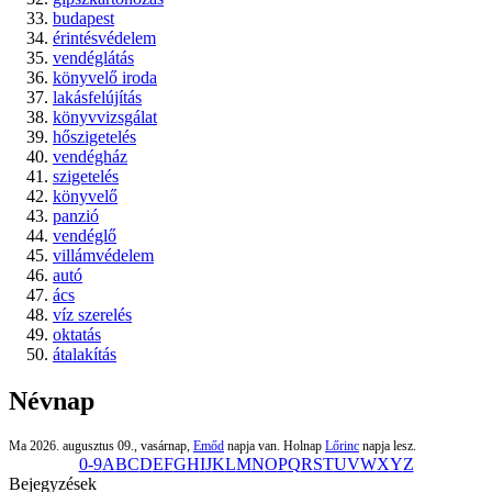
budapest
érintésvédelem
vendéglátás
könyvelő iroda
lakásfelújítás
könyvvizsgálat
hőszigetelés
vendégház
szigetelés
könyvelő
panzió
vendéglő
villámvédelem
autó
ács
víz szerelés
oktatás
átalakítás
Névnap
Ma 2026. augusztus 09., vasárnap,
Emőd
napja van. Holnap
Lőrinc
napja lesz.
0-9
A
B
C
D
E
F
G
H
I
J
K
L
M
N
O
P
Q
R
S
T
U
V
W
X
Y
Z
Bejegyzések