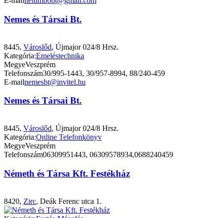
E-mail
nelumbobt@gmail.com
Nemes és Társai Bt.
8445,
Városlőd
, Újmajor 024/8 Hrsz.
Kategória:
Emeléstechnika
Megye
Veszprém
Telefonszám
30/995-1443, 30/957-8994, 88/240-459
E-mail
nemesbt@invitel.hu
Nemes és Társai Bt.
8445,
Városlőd
, Újmajor 024/8 Hrsz.
Kategória:
Online Telefonkönyv
Megye
Veszprém
Telefonszám
06309951443, 06309578934,0688240459
Németh és Társa Kft. Festékház
8420,
Zirc
, Deák Ferenc utca 1.