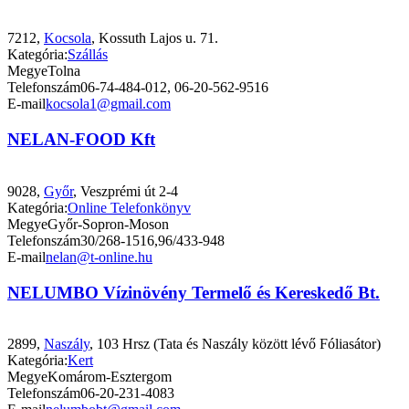
7212,
Kocsola
, Kossuth Lajos u. 71.
Kategória:
Szállás
Megye
Tolna
Telefonszám
06-74-484-012, 06-20-562-9516
E-mail
kocsola1@gmail.com
NELAN-FOOD Kft
9028,
Győr
, Veszprémi út 2-4
Kategória:
Online Telefonkönyv
Megye
Győr-Sopron-Moson
Telefonszám
30/268-1516,96/433-948
E-mail
nelan@t-online.hu
NELUMBO Vízinövény Termelő és Kereskedő Bt.
2899,
Naszály
, 103 Hrsz (Tata és Naszály között lévő Fóliasátor)
Kategória:
Kert
Megye
Komárom-Esztergom
Telefonszám
06-20-231-4083