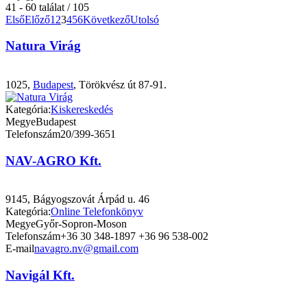
41 - 60 találat / 105
Első
Előző
1
2
3
4
5
6
Következő
Utolsó
Natura Virág
1025,
Budapest
, Törökvész út 87-91.
Kategória:
Kiskereskedés
Megye
Budapest
Telefonszám
20/399-3651
NAV-AGRO Kft.
9145, Bágyogszovát Árpád u. 46
Kategória:
Online Telefonkönyv
Megye
Győr-Sopron-Moson
Telefonszám
+36 30 348-1897 +36 96 538-002
E-mail
navagro.nv@gmail.com
Navigál Kft.