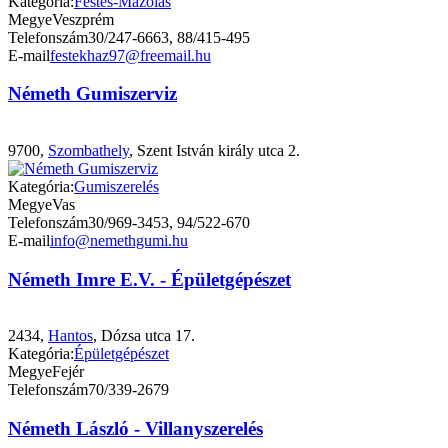
Kategória:
Festés-Mázolás
Megye
Veszprém
Telefonszám
30/247-6663, 88/415-495
E-mail
festekhaz97@freemail.hu
Németh Gumiszerviz
9700,
Szombathely
, Szent István király utca 2.
Kategória:
Gumiszerelés
Megye
Vas
Telefonszám
30/969-3453, 94/522-670
E-mail
info@nemethgumi.hu
Németh Imre E.V. - Épületgépészet
2434,
Hantos
, Dózsa utca 17.
Kategória:
Épületgépészet
Megye
Fejér
Telefonszám
70/339-2679
Németh László - Villanyszerelés