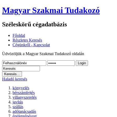
Magyar Szakmai Tudakozó
Széleskörű cégadatbázis
Főoldal
Részletes Keresés
Cégünkről - Kapcsolat
Üdvözöljük a Magyar Szakmai Tudakozó oldalán
Login
Haladó keresés
könyvelés
bérszámfejtés
villanyszerelés
javítás
szállás
adótanácsadás
épületgépészet