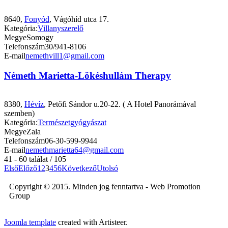
8640,
Fonyód
, Vágóhíd utca 17.
Kategória:
Villanyszerelő
Megye
Somogy
Telefonszám
30/941-8106
E-mail
nemethvill1@gmail.com
Németh Marietta-Lökéshullám Therapy
8380,
Hévíz
, Petőfi Sándor u.20-22. ( A Hotel Panorámával
szemben)
Kategória:
Természetgyógyászat
Megye
Zala
Telefonszám
06-30-599-9944
E-mail
nemethmarietta64@gmail.com
41 - 60 találat / 105
Első
Előző
1
2
3
4
5
6
Következő
Utolsó
Copyright © 2015. Minden jog fenntartva - Web Promotion
Group
Joomla template
created with Artisteer.