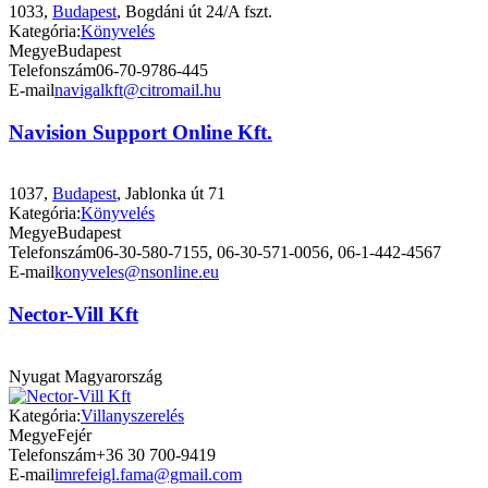
1033,
Budapest
, Bogdáni út 24/A fszt.
Kategória:
Könyvelés
Megye
Budapest
Telefonszám
06-70-9786-445
E-mail
navigalkft@citromail.hu
Navision Support Online Kft.
1037,
Budapest
, Jablonka út 71
Kategória:
Könyvelés
Megye
Budapest
Telefonszám
06-30-580-7155, 06-30-571-0056, 06-1-442-4567
E-mail
konyveles@nsonline.eu
Nector-Vill Kft
Nyugat Magyarország
Kategória:
Villanyszerelés
Megye
Fejér
Telefonszám
+36 30 700-9419
E-mail
imrefeigl.fama@gmail.com