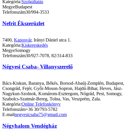
Kategória:
Szolgáltatás
Megye
Budapest
Telefonszám
30/994-3533
Nefrit Ékszerüzlet
7400,
Kaposvár
, Irányi Dániel utca 1.
Kategória:
Kiskereskedés
Megye
Somogy
Telefonszám
30/927-7078, 82/314-833
Négyesi Csaba- Villanyszerelő
Bács-Kiskun, Baranya, Békés, Borsod-Abaúj-Zemplén, Budapest,
Csongrád, Fejér, Győr-Moson-Sopron, Hajdú-Bihar, Heves, Jász-
Nagykun-Szolnok, Komárom-Esztergom, Nógrád, Pest, Somogy,
Szabolcs-Szatmár-Bereg, Tolna, Vas, Veszprém, Zala.
Kategória:
Online Telefonkönyv
Telefonszám
+36 30/793-5782
E-mail
negyesicsaba75@gmail.com
Négyhalom Vendégház