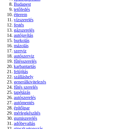
Budapest
tetőfedés
étterem
vízszerelés
festés
gázszerelés
autójavítás
burkolás
mázolás
szerviz
autószerviz
fűtésszerelés
karbantartás
felújítás
szálláshely
generálkivitelezés
fűtés szerelés
tapétázás
autószerelés
autómentés
építőipar
mérlegkészítés
gumiszerelés
adóbevallás
gipszkartonozás