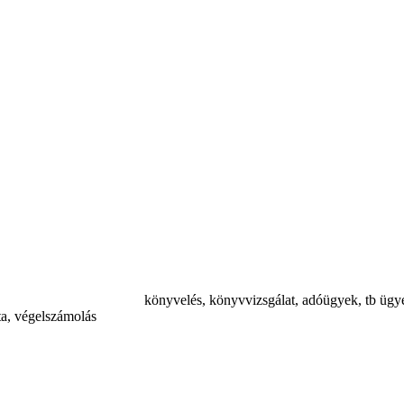
könyvelés, könyvvizsgálat, adóügyek, tb ügyek
ta, végelszámolás