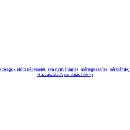
atóságok előtti képviselet
,
eva nyilvántartás
,
mérlegkészítés
,
bérszámfej
Hozzászólás
Nyomtatás
Térkép