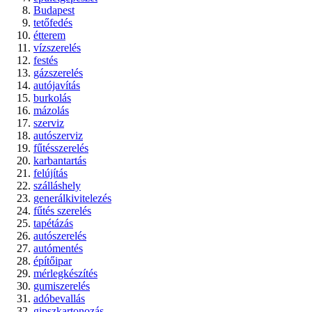
Budapest
tetőfedés
étterem
vízszerelés
festés
gázszerelés
autójavítás
burkolás
mázolás
szerviz
autószerviz
fűtésszerelés
karbantartás
felújítás
szálláshely
generálkivitelezés
fűtés szerelés
tapétázás
autószerelés
autómentés
építőipar
mérlegkészítés
gumiszerelés
adóbevallás
gipszkartonozás