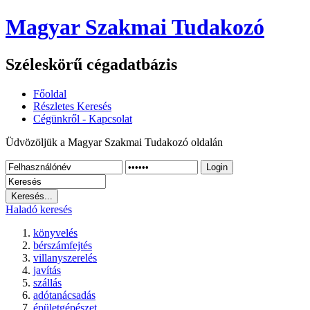
Magyar Szakmai Tudakozó
Széleskörű cégadatbázis
Főoldal
Részletes Keresés
Cégünkről - Kapcsolat
Üdvözöljük a Magyar Szakmai Tudakozó oldalán
Login
Haladó keresés
könyvelés
bérszámfejtés
villanyszerelés
javítás
szállás
adótanácsadás
épületgépészet