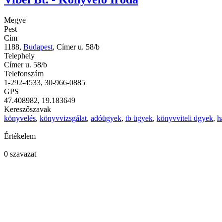
Megye
Pest
Cím
1188,
Budapest
, Címer u. 58/b
Telephely
Címer u. 58/b
Telefonszám
1-292-4533, 30-966-0885
GPS
47.408982, 19.183649
Kereszőszavak
könyvelés
,
könyvvizsgálat
,
adóügyek
,
tb ügyek
,
könyvviteli ügyek
,
h
Értékelem
0 szavazat