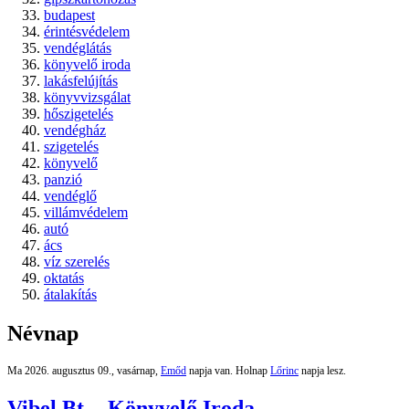
budapest
érintésvédelem
vendéglátás
könyvelő iroda
lakásfelújítás
könyvvizsgálat
hőszigetelés
vendégház
szigetelés
könyvelő
panzió
vendéglő
villámvédelem
autó
ács
víz szerelés
oktatás
átalakítás
Névnap
Ma 2026. augusztus 09., vasárnap,
Emőd
napja van. Holnap
Lőrinc
napja lesz.
Vibel Bt. - Könyvelő Iroda