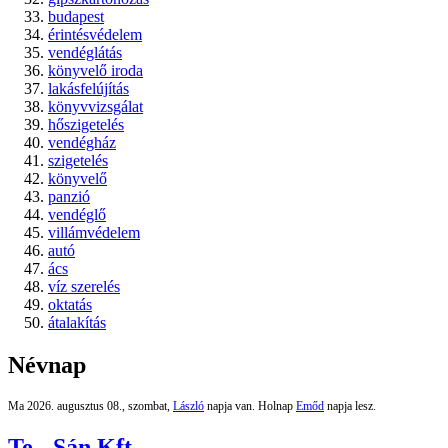
budapest
érintésvédelem
vendéglátás
könyvelő iroda
lakásfelújítás
könyvvizsgálat
hőszigetelés
vendégház
szigetelés
könyvelő
panzió
vendéglő
villámvédelem
autó
ács
víz szerelés
oktatás
átalakítás
Névnap
Ma 2026. augusztus 08., szombat,
László
napja van. Holnap
Emőd
napja lesz.
Te - Sán Kft.