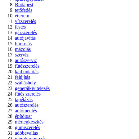
Budapest
tetőfedés
étterem
vízszerelés
festés
gázszerelés
autójavítás
burkolás
mázolás
szerviz
autószerviz
fűtésszerelés
karbantartás
felújítás
szálláshely
generálkivitelezés
fűtés szerelés
tapétázás
autószerelés
autómentés
építőipar
mérlegkészítés
gumiszerelés
adóbevallás
gipszkartonozás