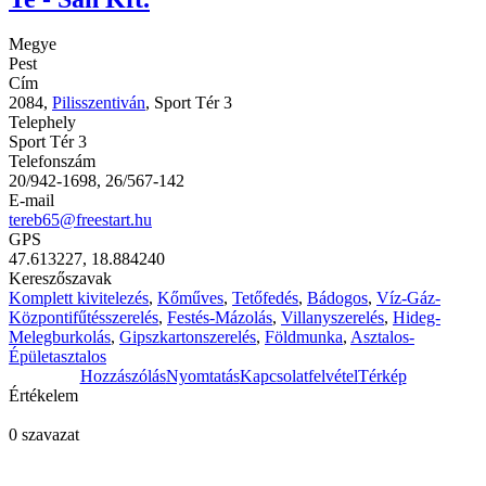
Megye
Pest
Cím
2084,
Pilisszentiván
, Sport Tér 3
Telephely
Sport Tér 3
Telefonszám
20/942-1698, 26/567-142
E-mail
tereb65@freestart.hu
GPS
47.613227, 18.884240
Kereszőszavak
Komplett kivitelezés
,
Kőműves
,
Tetőfedés
,
Bádogos
,
Víz-Gáz-
Központifűtésszerelés
,
Festés-Mázolás
,
Villanyszerelés
,
Hideg-
Melegburkolás
,
Gipszkartonszerelés
,
Földmunka
,
Asztalos-
Épületasztalos
Hozzászólás
Nyomtatás
Kapcsolatfelvétel
Térkép
Értékelem
0 szavazat