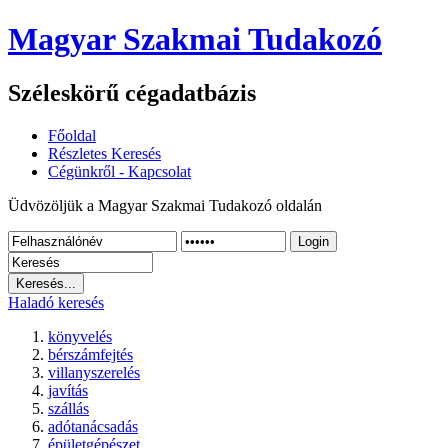
Magyar Szakmai Tudakozó
Széleskörű cégadatbázis
Főoldal
Részletes Keresés
Cégünkről - Kapcsolat
Üdvözöljük a Magyar Szakmai Tudakozó oldalán
Login
Haladó keresés
könyvelés
bérszámfejtés
villanyszerelés
javítás
szállás
adótanácsadás
épületgépészet