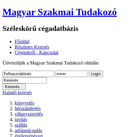
Magyar Szakmai Tudakozó
Széleskörű cégadatbázis
Főoldal
Részletes Keresés
Cégünkről - Kapcsolat
Üdvözöljük a Magyar Szakmai Tudakozó oldalán
Login
Haladó keresés
könyvelés
bérszámfejtés
villanyszerelés
javítás
szállás
adótanácsadás
épületgépészet