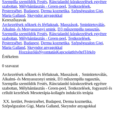
Szempilla szemöldök Festés
,
Ránctalanító kúrakezelések egyénre
szabottan
,
Mélyhámlasztás - Green-peel
,
Testkezelések
,
Pesterzsébet
,
Budapest
,
Derma kozmetika
,
Szépségszalon Gigi
,
Maria Galland
,
Skeyndor anyagokkal
Kereszőszavak
Arckezelések nőknek és férfiaknak
,
Masszások
,
Sminktetoválás
,
Alkalmi- és Menyasszonyi smink
,
D3 műszempilla ragasztás
,
Szempilla szemöldök Festés
,
Ránctalanító kúrakezelések egyénre
szabottan
,
Mélyhámlasztás - Green-peel
,
Testkezelések
,
Pesterzsébet
,
Budapest
,
Derma kozmetika
,
Szépségszalon Gigi
,
Maria Galland
,
Skeyndor anyagokkal
Hozzászólás
Nyomtatás
Kapcsolatfelvétel
Térkép
Értékelem
0 szavazat
Arckezelések
nőknek
és
férfiaknak
,
Masszások
,
Sminktetoválás
,
Alkalmi
-
és
Menyasszonyi
smink
,
D3
műszempilla
ragasztás
,
Szempilla
szemöldök
Festés
,
Ránctalanító
kúrakezelések
egyénre
szabottan
,
Mélyhámlasztás
- Green-peel,
Testkezelések
,
fogyasztó
és
cellulit
kezelések
Mesoterápia-kollagén
indukciós
terápia
XX.
kerület
,
Pesterzsébet
, Budapest, Derma
kozmetika
,
Szépségszalon
Gigi
, Maria
Galland
,
Skeyndor
anyagokkal