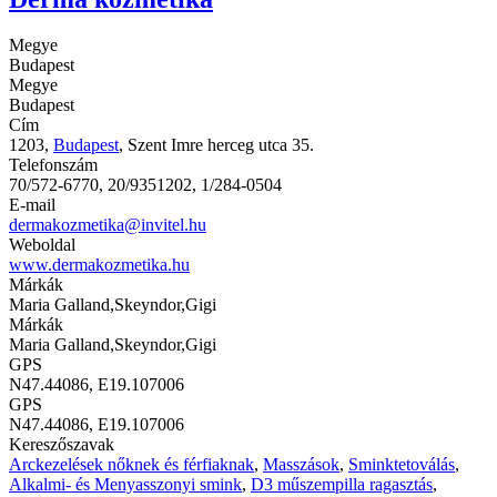
Megye
Budapest
Megye
Budapest
Cím
1203,
Budapest
, Szent Imre herceg utca 35.
Telefonszám
70/572-6770, 20/9351202, 1/284-0504
E-mail
dermakozmetika@invitel.hu
Weboldal
www.dermakozmetika.hu
Márkák
Maria Galland,Skeyndor,Gigi
Márkák
Maria Galland,Skeyndor,Gigi
GPS
N47.44086, E19.107006
GPS
N47.44086, E19.107006
Kereszőszavak
Arckezelések nőknek és férfiaknak
,
Masszások
,
Sminktetoválás
,
Alkalmi- és Menyasszonyi smink
,
D3 műszempilla ragasztás
,