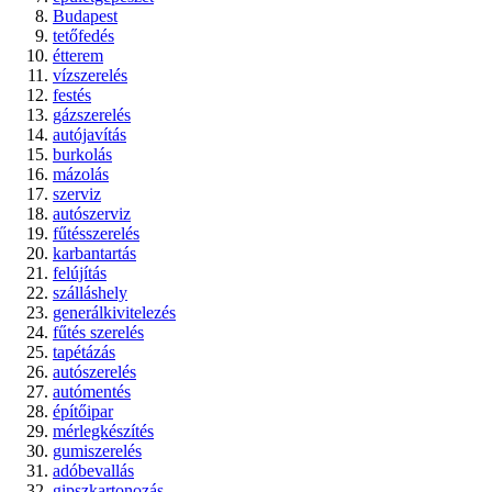
Budapest
tetőfedés
étterem
vízszerelés
festés
gázszerelés
autójavítás
burkolás
mázolás
szerviz
autószerviz
fűtésszerelés
karbantartás
felújítás
szálláshely
generálkivitelezés
fűtés szerelés
tapétázás
autószerelés
autómentés
építőipar
mérlegkészítés
gumiszerelés
adóbevallás
gipszkartonozás