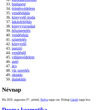
budapest
érintésvédelem
vendéglátás
könyvelő iroda
lakásfelújítás
könyvvizsgálat
hőszigetelés
vendégház
szigetelés
könyvelő
panzió
vendéglő
villámvédelem
autó
ács
víz szerelés
oktatás
átalakítás
Névnap
Ma 2026. augusztus 07., péntek,
Ibolya
napja van. Holnap
László
napja lesz.
Derma kozmetika