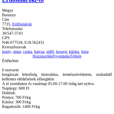
Megye
Baranya
Cím
7735,
Erdősmárok
Telefonszám
30/547-3743
GPS
N46.077518, E18.562431
Kereszőszavak
ponty
,
amur
,
csuka
,
harcsa
,
süllő
,
keszeg
,
kárász
,
busa
Hozzászólás
Nyomtatás
Térkép
Értékelem
0 szavazat
horgászati lehetőség biztosítása, természetvédelem, szabadidő
kellemes eltöltésének elősegítése
A tó szombaton és vasárnap 05.00-17.00 óráig tart nyitva.
Napijegy: 600 Ft
Halárak:
Pontya: 700 Ft/kg
Kárász: 300 Ft/kg
Ragadozók: 1400 Ft/kg