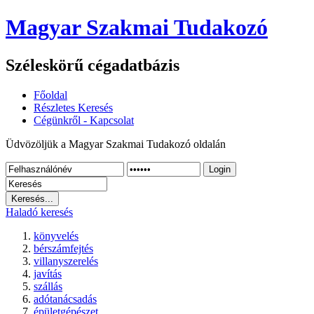
Magyar Szakmai Tudakozó
Széleskörű cégadatbázis
Főoldal
Részletes Keresés
Cégünkről - Kapcsolat
Üdvözöljük a Magyar Szakmai Tudakozó oldalán
Login
Haladó keresés
könyvelés
bérszámfejtés
villanyszerelés
javítás
szállás
adótanácsadás
épületgépészet