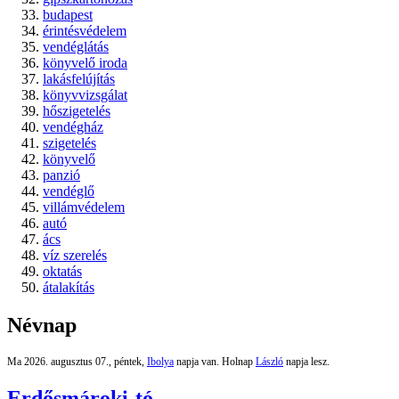
budapest
érintésvédelem
vendéglátás
könyvelő iroda
lakásfelújítás
könyvvizsgálat
hőszigetelés
vendégház
szigetelés
könyvelő
panzió
vendéglő
villámvédelem
autó
ács
víz szerelés
oktatás
átalakítás
Névnap
Ma 2026. augusztus 07., péntek,
Ibolya
napja van. Holnap
László
napja lesz.
Erdősmároki-tó