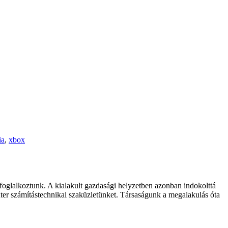
ia
,
xbox
foglalkoztunk. A kialakult gazdasági helyzetben azonban indokolttá
ter számítástechnikai szaküzletünket. Társaságunk a megalakulás óta