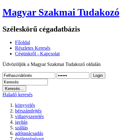
Magyar Szakmai Tudakozó
Széleskörű cégadatbázis
Főoldal
Részletes Keresés
Cégünkről - Kapcsolat
Üdvözöljük a Magyar Szakmai Tudakozó oldalán
Login
Haladó keresés
könyvelés
bérszámfejtés
villanyszerelés
javítás
szállás
adótanácsadás
épületgépészet