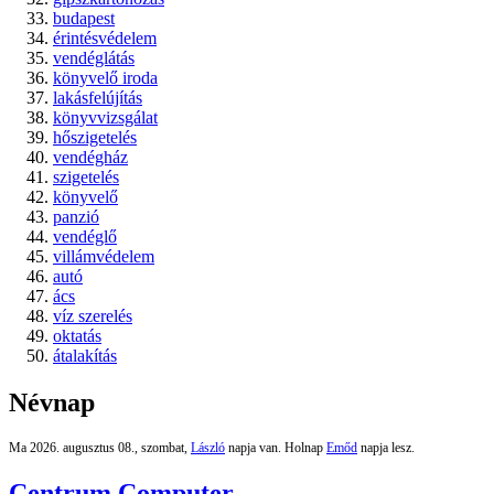
budapest
érintésvédelem
vendéglátás
könyvelő iroda
lakásfelújítás
könyvvizsgálat
hőszigetelés
vendégház
szigetelés
könyvelő
panzió
vendéglő
villámvédelem
autó
ács
víz szerelés
oktatás
átalakítás
Névnap
Ma 2026. augusztus 08., szombat,
László
napja van. Holnap
Emőd
napja lesz.
Centrum Computer