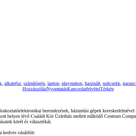
k
,
alkatrész
,
számítógép
,
laptop
,
playstation
,
használt
,
sulicsekk
,
garanc
Hozzászólás
Nyomtatás
Kapcsolatfelvétel
Térkép
órakoztatóelektronikai berendezések, háztartási gépek kereskedelmével 
szokott helyen lévő Családi Kör Üzletház mellett működő Centrum Compu
ásaink körét és választékát.
 kedves vásárlóit: