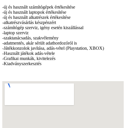
-új és használt számítógépek értékesítése
-új és használt laptopok értékesítése
-új és használt alkatrészek értékesítése
-alkatrészvásárlás készpénzért
-számítógép szerviz, igény esetén kiszállással
-laptop szerviz
-szaktanácsadás, szakvélemény
-adatmentés, akár sérült adathordozóról is
-Játékkonzolok javítása, adás-vétel (Playstation, XBOX)
-Használt játékok adás-vétele
-Grafikai munkák, kivitelezés
-Kiadványszerkesztés