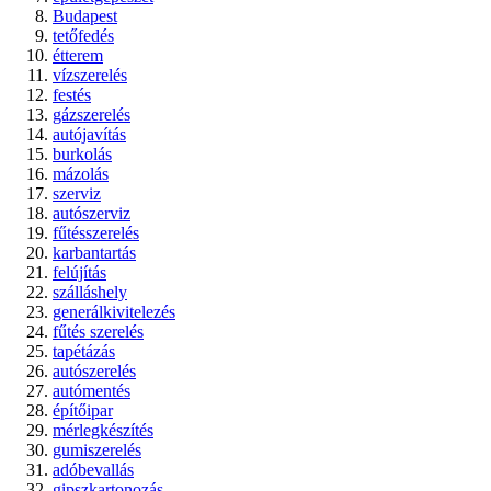
Budapest
tetőfedés
étterem
vízszerelés
festés
gázszerelés
autójavítás
burkolás
mázolás
szerviz
autószerviz
fűtésszerelés
karbantartás
felújítás
szálláshely
generálkivitelezés
fűtés szerelés
tapétázás
autószerelés
autómentés
építőipar
mérlegkészítés
gumiszerelés
adóbevallás
gipszkartonozás