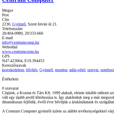
Megye
Pest
Cím
2230,
Gyömrő
, Szent István út 21.
Telefonszám
20/404-0980, 29/333-666
E-mail
info@centrumcomp.hu
Weboldal
www.centrumcomp.hu
GPS
N47.423064, E19.394453
Kereszőszavak
kereskedelem
,
bővítés
,
Gyömrő
,
monitor
,
adás-vétel
,
szerviz
,
noteboo
Értékelem
0 szavazat
Cégünk, a Kozma és Társ Kft. 1999 alakult, eleinte inkább otthoni sz
vált egy újabb profil létrehozása is. Így alakítottuk meg a már meg
dinamikusan fejlődik, évről évre bővítjük a árukínálatunk és szolgáltat
A Centrum Computer gyömrői üzlete az alábbi tevékenységekkel várja