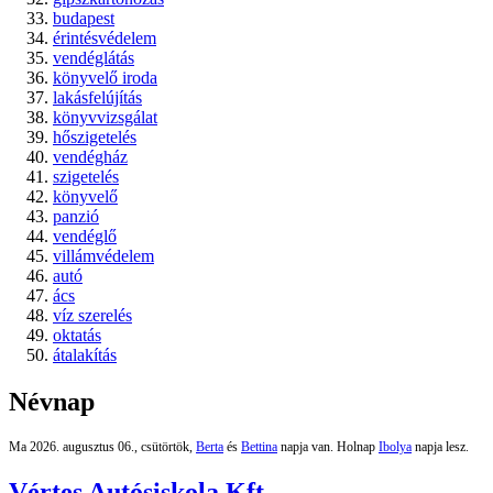
budapest
érintésvédelem
vendéglátás
könyvelő iroda
lakásfelújítás
könyvvizsgálat
hőszigetelés
vendégház
szigetelés
könyvelő
panzió
vendéglő
villámvédelem
autó
ács
víz szerelés
oktatás
átalakítás
Névnap
Ma 2026. augusztus 06., csütörtök,
Berta
és
Bettina
napja van. Holnap
Ibolya
napja lesz.
Vértes Autósiskola Kft.