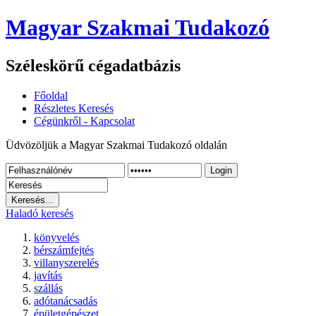
Magyar Szakmai Tudakozó
Széleskörű cégadatbázis
Főoldal
Részletes Keresés
Cégünkről - Kapcsolat
Üdvözöljük a Magyar Szakmai Tudakozó oldalán
Login
Haladó keresés
könyvelés
bérszámfejtés
villanyszerelés
javítás
szállás
adótanácsadás
épületgépészet