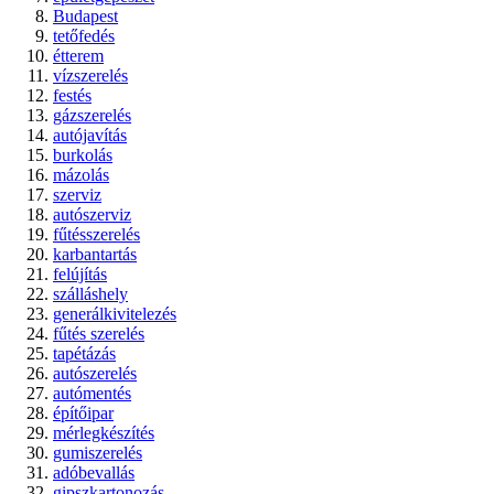
Budapest
tetőfedés
étterem
vízszerelés
festés
gázszerelés
autójavítás
burkolás
mázolás
szerviz
autószerviz
fűtésszerelés
karbantartás
felújítás
szálláshely
generálkivitelezés
fűtés szerelés
tapétázás
autószerelés
autómentés
építőipar
mérlegkészítés
gumiszerelés
adóbevallás
gipszkartonozás