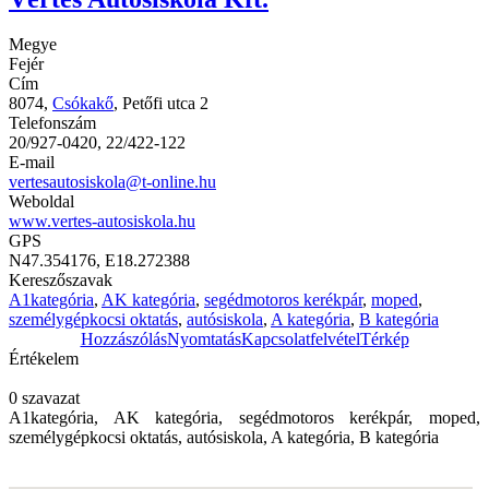
Megye
Fejér
Cím
8074,
Csókakő
, Petőfi utca 2
Telefonszám
20/927-0420, 22/422-122
E-mail
vertesautosiskola@t-online.hu
Weboldal
www.vertes-autosiskola.hu
GPS
N47.354176, E18.272388
Kereszőszavak
A1kategória
,
AK kategória
,
segédmotoros kerékpár
,
moped
,
személygépkocsi oktatás
,
autósiskola
,
A kategória
,
B kategória
Hozzászólás
Nyomtatás
Kapcsolatfelvétel
Térkép
Értékelem
0 szavazat
A1kategória, AK kategória, segédmotoros kerékpár, moped,
személygépkocsi oktatás, autósiskola, A kategória, B kategória