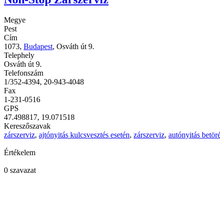
Megye
Pest
Cím
1073,
Budapest
, Osváth út 9.
Telephely
Osváth út 9.
Telefonszám
1/352-4394, 20-943-4048
Fax
1-231-0516
GPS
47.498817, 19.071518
Kereszőszavak
zárszerviz
,
ajtónyitás kulcsvesztés esetén
,
zárszerviz
,
autónyitás betöré
Értékelem
0 szavazat