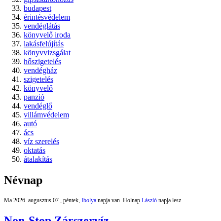
budapest
érintésvédelem
vendéglátás
könyvelő iroda
lakásfelújítás
könyvvizsgálat
hőszigetelés
vendégház
szigetelés
könyvelő
panzió
vendéglő
villámvédelem
autó
ács
víz szerelés
oktatás
átalakítás
Névnap
Ma 2026. augusztus 07., péntek,
Ibolya
napja van. Holnap
László
napja lesz.
Non-Stop Zárszervíz