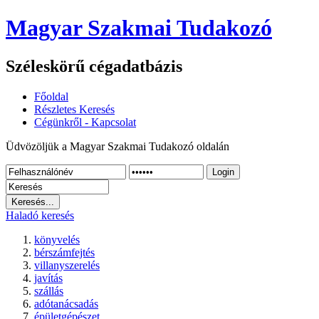
Magyar Szakmai Tudakozó
Széleskörű cégadatbázis
Főoldal
Részletes Keresés
Cégünkről - Kapcsolat
Üdvözöljük a Magyar Szakmai Tudakozó oldalán
Login
Haladó keresés
könyvelés
bérszámfejtés
villanyszerelés
javítás
szállás
adótanácsadás
épületgépészet