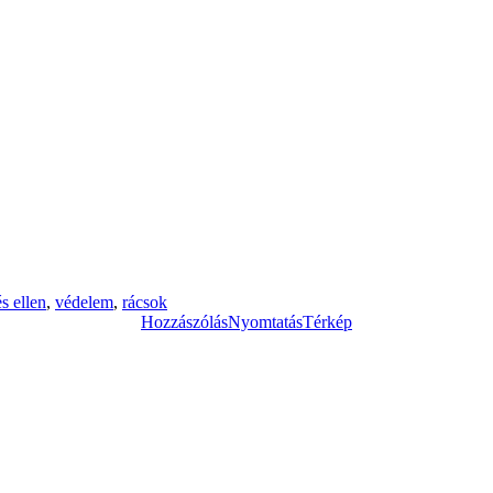
s ellen
,
védelem
,
rácsok
Hozzászólás
Nyomtatás
Térkép