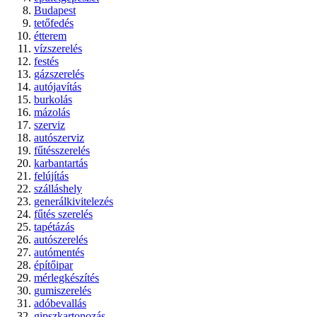
Budapest
tetőfedés
étterem
vízszerelés
festés
gázszerelés
autójavítás
burkolás
mázolás
szerviz
autószerviz
fűtésszerelés
karbantartás
felújítás
szálláshely
generálkivitelezés
fűtés szerelés
tapétázás
autószerelés
autómentés
építőipar
mérlegkészítés
gumiszerelés
adóbevallás
gipszkartonozás