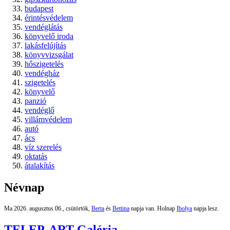
budapest
érintésvédelem
vendéglátás
könyvelő iroda
lakásfelújítás
könyvvizsgálat
hőszigetelés
vendégház
szigetelés
könyvelő
panzió
vendéglő
villámvédelem
autó
ács
víz szerelés
oktatás
átalakítás
Névnap
Ma 2026. augusztus 06., csütörtök,
Berta
és
Bettina
napja van. Holnap
Ibolya
napja lesz.
TELEP-ART Galéria