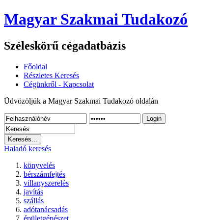
Magyar Szakmai Tudakozó
Széleskörű cégadatbázis
Főoldal
Részletes Keresés
Cégünkről - Kapcsolat
Üdvözöljük a Magyar Szakmai Tudakozó oldalán
Login
Haladó keresés
könyvelés
bérszámfejtés
villanyszerelés
javítás
szállás
adótanácsadás
épületgépészet