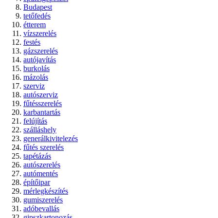
Budapest
tetőfedés
étterem
vízszerelés
festés
gázszerelés
autójavítás
burkolás
mázolás
szerviz
autószerviz
fűtésszerelés
karbantartás
felújítás
szálláshely
generálkivitelezés
fűtés szerelés
tapétázás
autószerelés
autómentés
építőipar
mérlegkészítés
gumiszerelés
adóbevallás
gipszkartonozás