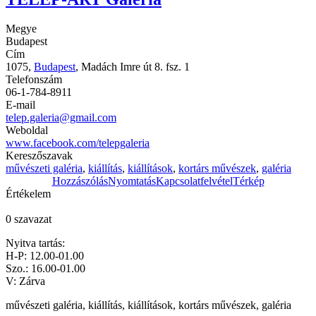
Megye
Budapest
Cím
1075,
Budapest
, Madách Imre út 8. fsz. 1
Telefonszám
06-1-784-8911
E-mail
telep.galeria@gmail.com
Weboldal
www.facebook.com/telepgaleria
Kereszőszavak
művészeti galéria
,
kiállítás
,
kiállítások
,
kortárs művészek
,
galéria
Hozzászólás
Nyomtatás
Kapcsolatfelvétel
Térkép
Értékelem
0 szavazat
Nyitva tartás:
H-P: 12.00-01.00
Szo.: 16.00-01.00
V: Zárva
művészeti galéria, kiállítás, kiállítások, kortárs művészek, galéria