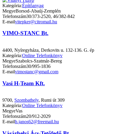
Kategória:
Építőanyag
Megye
Borsod-Abaúj-Zemplén
Telefonszám
30/373-2520, 46/382-842
E-mail
vitepker@citromail.hu
VIMO-STANC Bt.
4400, Nyíregyháza, Derkovits u. 132-136. G. ép
Kategória:
Online Telefonkönyv
Megye
Szabolcs-Szatmár-Bereg
Telefonszám
30/995-1836
E-mail
vimostanc@gmail.com
Vasi H-Team Kft.
9700,
Szombathely
, Rumi út 309
Kategória:
Online Telefonkönyv
Megye
Vas
Telefonszám
20/912-2029
E-mail
h.janos62@freemail.hu
Vásárhelyi Ács-Tetőfedő Bt.