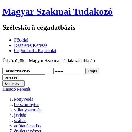
Magyar Szakmai Tudakozó
Széleskörű cégadatbázis
Főoldal
Részletes Keresés
Cégünkről - Kapcsolat
Üdvözöljük a Magyar Szakmai Tudakozó oldalán
Login
Haladó keresés
könyvelés
bérszámfejtés
villanyszerelés
javítás
szállás
adótanácsadás
épületgépészet