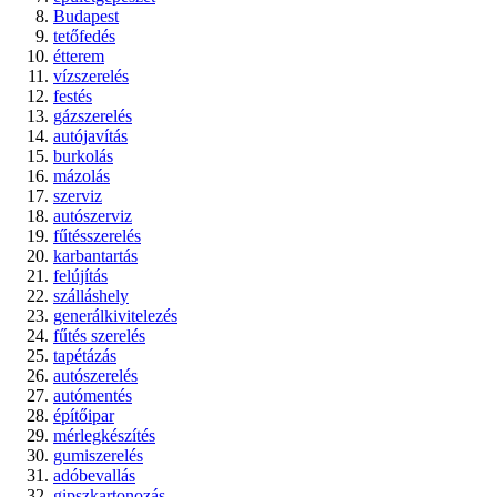
Budapest
tetőfedés
étterem
vízszerelés
festés
gázszerelés
autójavítás
burkolás
mázolás
szerviz
autószerviz
fűtésszerelés
karbantartás
felújítás
szálláshely
generálkivitelezés
fűtés szerelés
tapétázás
autószerelés
autómentés
építőipar
mérlegkészítés
gumiszerelés
adóbevallás
gipszkartonozás