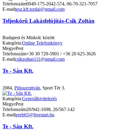
Telefonszám
0049-175-2042-574, 06-70-321-7057
E-mail
tesz.kft.tordai@gmail.com
Teljeskörű Lakásfelújítás-Csik Zoltán
Budapest és Miskolc között
Kategória:
Online Telefonkönyv
Megye
Pest
Telefonszám
+36 30 729-5901 / +36 20 625-3626
E-mail
csikzoltan111@gmail.com
Te - Sán Kft.
2084,
Pilisszentiván
, Sport Tér 3.
Kategória:
Generálkivitelezés
Megye
Pest
Telefonszám
20/942-1698, 26/567-142
E-mail
tereb65@freestart.hu
Te - Sán Kft.