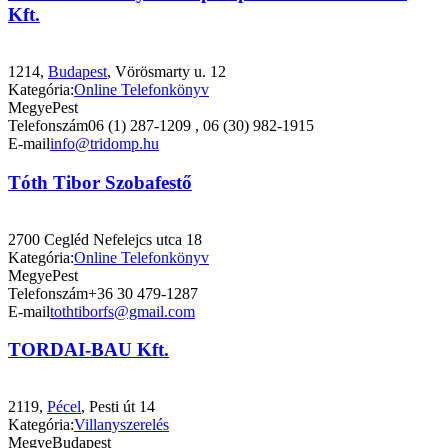
Kft.
1214,
Budapest
, Vörösmarty u. 12
Kategória:
Online Telefonkönyv
Megye
Pest
Telefonszám
06 (1) 287-1209 , 06 (30) 982-1915
E-mail
info@tridomp.hu
Tóth Tibor Szobafestő
2700 Cegléd Nefelejcs utca 18
Kategória:
Online Telefonkönyv
Megye
Pest
Telefonszám
+36 30 479-1287
E-mail
tothtiborfs@gmail.com
TORDAI-BAU Kft.
2119,
Pécel
, Pesti út 14
Kategória:
Villanyszerelés
Megye
Budapest