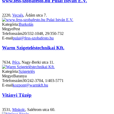
www.fess-szobafesto.hu Pulai István E.V.
2220,
Vecsés
, Ádám utca 7.
Kategória:
Burkolás
Megye
Pest
Telefonszám
20/332-1048, 29/350-732
E-mail
pulai@fess-szobafesto.hu
Warm Szigeteléstechnikai Kft.
7634,
Pécs
, Nagy-Berki utca 11.
Kategória:
Szigetelés
Megye
Baranya
Telefonszám
30/242-3704, 1/403-5771
E-mail
kozpont@warmkft.hu
Vitányi Tüzép
3531,
Miskolc
, Salétrom utca 60.