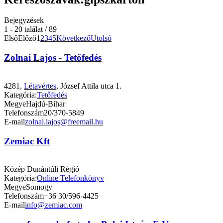
Bejegyzések
1 - 20 találat / 89
Első
Előző
1
2
3
4
5
Következő
Utolsó
Zolnai Lajos - Tetőfedés
4281,
Létavértes
, József Attila utca 1.
Kategória:
Tetőfedés
Megye
Hajdú-Bihar
Telefonszám
20/370-5849
E-mail
zolnai.lajos@freemail.hu
Zemiac Kft
Közép Dunántúli Régió
Kategória:
Online Telefonkönyv
Megye
Somogy
Telefonszám
+36 30/596-4425
E-mail
info@zemiac.com