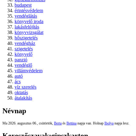
budapest
érintésvédelem
vendéglátás
könyvelő iroda
lakásfelújítás
könyvvizsgálat
hőszigetelés
vendégház
szigetelés
könyvelő
panzió
vendéglő
villámvédelem
autó
ács
víz szerelés
oktatás
átalakítás
Névnap
Ma 2026. augusztus 06., csütörtök,
Berta
és
Bettina
napja van. Holnap
Ibolya
napja lesz.
Kereszőszavak:
gipszkarton