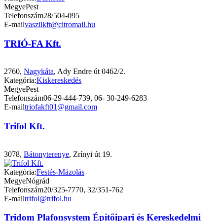
Megye
Pest
Telefonszám
28/504-095
E-mail
vaszilkft@citromail.hu
TRIÓ-FA Kft.
2760,
Nagykáta
, Ady Endre út 0462/2.
Kategória:
Kiskereskedés
Megye
Pest
Telefonszám
06-29-444-739, 06- 30-249-6283
E-mail
triofakft01@gmail.com
Trifol Kft.
3078,
Bátonyterenye
, Zrínyi út 19.
Kategória:
Festés-Mázolás
Megye
Nógrád
Telefonszám
20/325-7770, 32/351-762
E-mail
trifol@trifol.hu
Tridom Plafonsystem Építőipari és Kereskedelmi