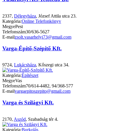
2337,
Délegyháza
, József Attila utca 23.
Kategória:
Online Telefonkönyv
Megye
Pest
Telefonszám
30/636-5627
E-mail
zsolt.vasarhelyi73@gmail.com
Varga-Építő-Szépítő Kft.
9724,
Lukácsháza
, Kőszegi utca 34.
Kategória:
Építészet
Megye
Vas
Telefonszám
70/614-4482, 94/368-577
E-mail
vargaepitoszepito@gmail.com
Varga és Szilágyi Kft.
2170,
Aszód
, Szabadság tér 4.
Kategória:
Burkolás