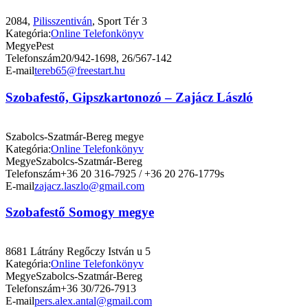
2084,
Pilisszentiván
, Sport Tér 3
Kategória:
Online Telefonkönyv
Megye
Pest
Telefonszám
20/942-1698, 26/567-142
E-mail
tereb65@freestart.hu
Szobafestő, Gipszkartonozó – Zajácz László
Szabolcs-Szatmár-Bereg megye
Kategória:
Online Telefonkönyv
Megye
Szabolcs-Szatmár-Bereg
Telefonszám
+36 20 316-7925 / +36 20 276-1779s
E-mail
zajacz.laszlo@gmail.com
Szobafestő Somogy megye
8681 Látrány Regőczy István u 5
Kategória:
Online Telefonkönyv
Megye
Szabolcs-Szatmár-Bereg
Telefonszám
+36 30/726-7913
E-mail
pers.alex.antal@gmail.com