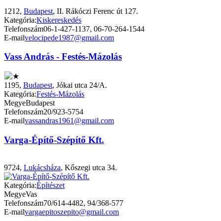
1212,
Budapest
, II. Rákóczi Ferenc út 127.
Kategória:
Kiskereskedés
Telefonszám
06-1-427-1137, 06-70-264-1544
E-mail
velocipede1987@gmail.com
Vass András - Festés-Mázolás
1195,
Budapest
, Jókai utca 24/A.
Kategória:
Festés-Mázolás
Megye
Budapest
Telefonszám
20/923-5754
E-mail
vassandras1961@gmail.com
Varga-Építő-Szépítő Kft.
9724,
Lukácsháza
, Kőszegi utca 34.
Kategória:
Építészet
Megye
Vas
Telefonszám
70/614-4482, 94/368-577
E-mail
vargaepitoszepito@gmail.com