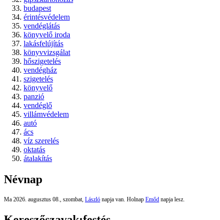
budapest
érintésvédelem
vendéglátás
könyvelő iroda
lakásfelújítás
könyvvizsgálat
hőszigetelés
vendégház
szigetelés
könyvelő
panzió
vendéglő
villámvédelem
autó
ács
víz szerelés
oktatás
átalakítás
Névnap
Ma 2026. augusztus 08., szombat,
László
napja van. Holnap
Emőd
napja lesz.
Kereszőszavak:
festés