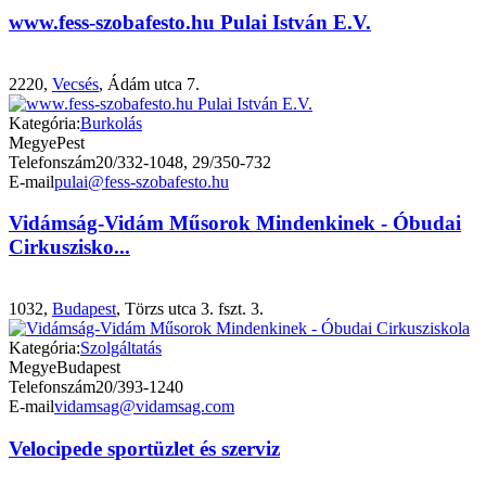
www.fess-szobafesto.hu Pulai István E.V.
2220,
Vecsés
, Ádám utca 7.
Kategória:
Burkolás
Megye
Pest
Telefonszám
20/332-1048, 29/350-732
E-mail
pulai@fess-szobafesto.hu
Vidámság-Vidám Műsorok Mindenkinek - Óbudai
Cirkuszisko...
1032,
Budapest
, Törzs utca 3. fszt. 3.
Kategória:
Szolgáltatás
Megye
Budapest
Telefonszám
20/393-1240
E-mail
vidamsag@vidamsag.com
Velocipede sportüzlet és szerviz