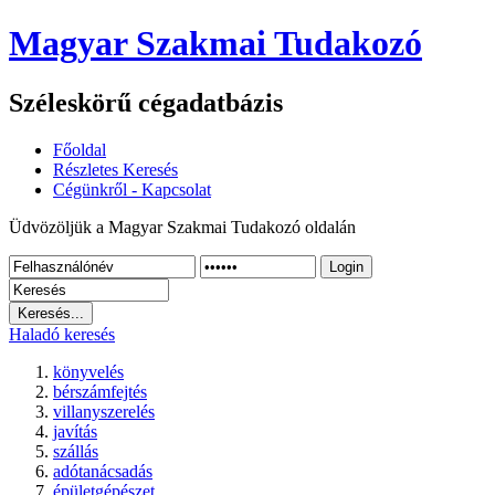
Magyar Szakmai Tudakozó
Széleskörű cégadatbázis
Főoldal
Részletes Keresés
Cégünkről - Kapcsolat
Üdvözöljük a Magyar Szakmai Tudakozó oldalán
Login
Haladó keresés
könyvelés
bérszámfejtés
villanyszerelés
javítás
szállás
adótanácsadás
épületgépészet