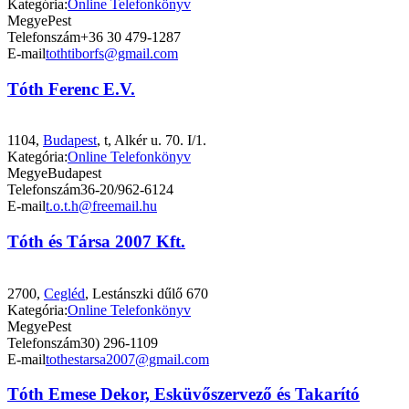
Kategória:
Online Telefonkönyv
Megye
Pest
Telefonszám
+36 30 479-1287
E-mail
tothtiborfs@gmail.com
Tóth Ferenc E.V.
1104,
Budapest
, t, Alkér u. 70. I/1.
Kategória:
Online Telefonkönyv
Megye
Budapest
Telefonszám
36-20/962-6124
E-mail
t.o.t.h@freemail.hu
Tóth és Társa 2007 Kft.
2700,
Cegléd
, Lestánszki dűlő 670
Kategória:
Online Telefonkönyv
Megye
Pest
Telefonszám
30) 296-1109
E-mail
tothestarsa2007@gmail.com
Tóth Emese Dekor, Esküvőszervező és Takarító