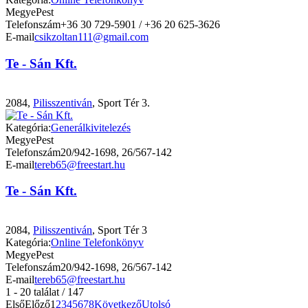
Megye
Pest
Telefonszám
+36 30 729-5901 / +36 20 625-3626
E-mail
csikzoltan111@gmail.com
Te - Sán Kft.
2084,
Pilisszentiván
, Sport Tér 3.
Kategória:
Generálkivitelezés
Megye
Pest
Telefonszám
20/942-1698, 26/567-142
E-mail
tereb65@freestart.hu
Te - Sán Kft.
2084,
Pilisszentiván
, Sport Tér 3
Kategória:
Online Telefonkönyv
Megye
Pest
Telefonszám
20/942-1698, 26/567-142
E-mail
tereb65@freestart.hu
1 - 20 találat / 147
Első
Előző
1
2
3
4
5
6
7
8
Következő
Utolsó