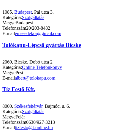
1085,
Budapest
, Pál utca 3.
Kategória:
Szolgáltatás
Megye
Budapest
Telefonszám
20/203-8482
E-mail
emesedekor@gmail.com
Tolókapu-Lépcső gyártás Bicske
2060, Bicske, Dobó utca 2
Kategória:
Online Telefonkönyv
Megye
Pest
E-mail
albert@tolokapu.com
Tíz Festő Kft.
8000,
Székesfehérvár
, Bajmóci u. 6.
Kategória:
Szolgáltatás
Megye
Fejér
Telefonszám
0630/927-3213
E-mail
tizfesto@t-online.hu