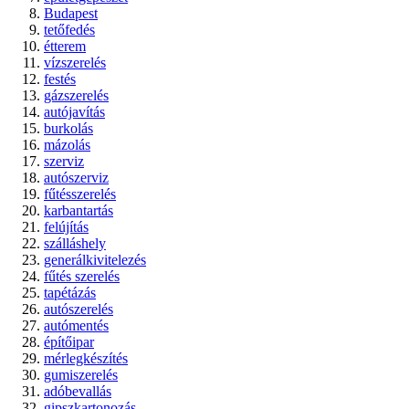
Budapest
tetőfedés
étterem
vízszerelés
festés
gázszerelés
autójavítás
burkolás
mázolás
szerviz
autószerviz
fűtésszerelés
karbantartás
felújítás
szálláshely
generálkivitelezés
fűtés szerelés
tapétázás
autószerelés
autómentés
építőipar
mérlegkészítés
gumiszerelés
adóbevallás
gipszkartonozás