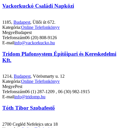
Vackorkuckó Családi Napközi
1185,
Budapest
, Üllői út 672.
Kategória:
Online Telefonkönyv
Megye
Budapest
Telefonszám
06 (20) 808-9126
E-mail
info@vackorkucko.hu
Tridom Plafonsystem Építőipari és Kereskedelmi
Kft.
1214,
Budapest
, Vörösmarty u. 12
Kategória:
Online Telefonkönyv
Megye
Pest
Telefonszám
06 (1) 287-1209 , 06 (30) 982-1915
E-mail
info@tridomp.hu
Tóth Tibor Szobafestő
2700 Cegléd Nefelejcs utca 18