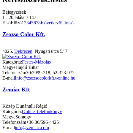
Bejegyzések
1 - 20 találat / 147
Első
Előző
1
2
3
4
5
6
7
8
Következő
Utolsó
Zsozso Color Kft.
4025,
Debrecen
, Nyugati utca 5/-7.
Kategória:
Festés-Mázolás
Megye
Hajdú-Bihar
Telefonszám
30/2999-218, 52-323-972
E-mail
Info@zsozsocolorkft.t-online.hu
Zemiac Kft
Közép Dunántúli Régió
Kategória:
Online Telefonkönyv
Megye
Somogy
Telefonszám
+36 30/596-4425
E-mail
info@zemiac.com