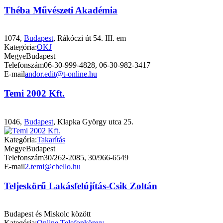
Théba Művészeti Akadémia
1074,
Budapest
, Rákóczi út 54. III. em
Kategória:
OKJ
Megye
Budapest
Telefonszám
06-30-999-4828, 06-30-982-3417
E-mail
andor.edit@t-online.hu
Temi 2002 Kft.
1046,
Budapest
, Klapka György utca 25.
Kategória:
Takarítás
Megye
Budapest
Telefonszám
30/262-2085, 30/966-6549
E-mail
2.temi@chello.hu
Teljeskörű Lakásfelújítás-Csik Zoltán
Budapest és Miskolc között
Kategória:
Online Telefonkönyv