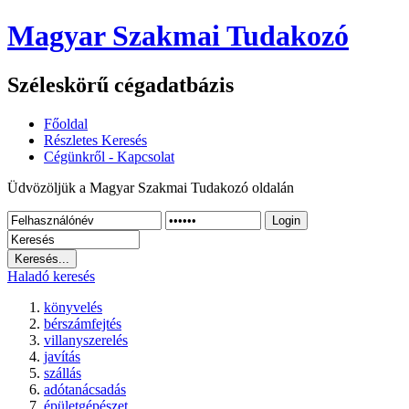
Magyar Szakmai Tudakozó
Széleskörű cégadatbázis
Főoldal
Részletes Keresés
Cégünkről - Kapcsolat
Üdvözöljük a Magyar Szakmai Tudakozó oldalán
Login
Haladó keresés
könyvelés
bérszámfejtés
villanyszerelés
javítás
szállás
adótanácsadás
épületgépészet