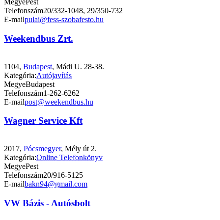
Megye
Pest
Telefonszám
20/332-1048, 29/350-732
E-mail
pulai@fess-szobafesto.hu
Weekendbus Zrt.
1104,
Budapest
, Mádi U. 28-38.
Kategória:
Autójavítás
Megye
Budapest
Telefonszám
1-262-6262
E-mail
post@weekendbus.hu
Wagner Service Kft
2017,
Pócsmegyer
, Mély út 2.
Kategória:
Online Telefonkönyv
Megye
Pest
Telefonszám
20/916-5125
E-mail
bakn94@gmail.com
VW Bázis - Autósbolt