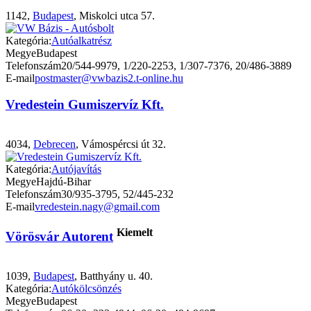
1142,
Budapest
, Miskolci utca 57.
Kategória:
Autóalkatrész
Megye
Budapest
Telefonszám
20/544-9979, 1/220-2253, 1/307-7376, 20/486-3889
E-mail
postmaster@vwbazis2.t-online.hu
Vredestein Gumiszervíz Kft.
4034,
Debrecen
, Vámospércsi út 32.
Kategória:
Autójavítás
Megye
Hajdú-Bihar
Telefonszám
30/935-3795, 52/445-232
E-mail
vredestein.nagy@gmail.com
Kiemelt
Vörösvár Autorent
1039,
Budapest
, Batthyány u. 40.
Kategória:
Autókölcsönzés
Megye
Budapest