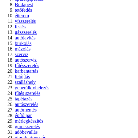
Budapest
tetőfedés
étterem
vízszerelés
festés
gázszerelés
autójavítás
burkolás
mázolás
szerviz
autószerviz
fűtésszerelés
karbantartás
felújítás
szálláshely
generálkivitelezés
fűtés szerelés
tapétázás
autószerelés
autómentés
építőipar
mérlegkészítés
gumiszerelés
adóbevallás
gipszkartonozás