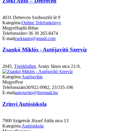
Zseki Autó – Debrecen
4031 Debrecen Szoboszlói út 9
Kategória:
Online Telefonkönyv
Megye
Hajdú-Bihar
Telefonszám
+36 30 265-8474
E-mail
zsekiauto@gmail.com
Zsankó Miklós - Autójavító Szervíz
2045,
Törökbálint
, Arany János utca 21/A.
Kategória:
Autójavítás
Megye
Pest
Telefonszám
30/922-0982, 23/335-196
E-mail
autojavito@freemail.hu
Zrinyi Autósiskola
7900 Szigetvár József Attila utca 13
Kategória:
Autósiskola