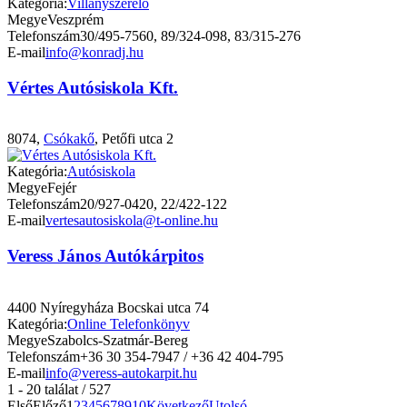
Kategória:
Villanyszerelő
Megye
Veszprém
Telefonszám
30/495-7560, 89/324-098, 83/315-276
E-mail
info@konradj.hu
Vértes Autósiskola Kft.
8074,
Csókakő
, Petőfi utca 2
Kategória:
Autósiskola
Megye
Fejér
Telefonszám
20/927-0420, 22/422-122
E-mail
vertesautosiskola@t-online.hu
Veress János Autókárpitos
4400 Nyíregyháza Bocskai utca 74
Kategória:
Online Telefonkönyv
Megye
Szabolcs-Szatmár-Bereg
Telefonszám
+36 30 354-7947 / +36 42 404-795
E-mail
info@veress-autokarpit.hu
1 - 20 találat / 527
Első
Előző
1
2
3
4
5
6
7
8
9
10
Következő
Utolsó