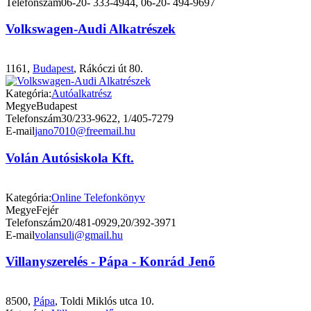
Telefonszám
06-20- 333-4944, 06-20- 494-9697
Volkswagen-Audi Alkatrészek
1161,
Budapest
, Rákóczi út 80.
Kategória:
Autóalkatrész
Megye
Budapest
Telefonszám
30/233-9622, 1/405-7279
E-mail
jano7010@freemail.hu
Volán Autósiskola Kft.
Kategória:
Online Telefonkönyv
Megye
Fejér
Telefonszám
20/481-0929,20/392-3971
E-mail
volansuli@gmail.hu
Villanyszerelés - Pápa - Konrád Jenő
8500,
Pápa
, Toldi Miklós utca 10.