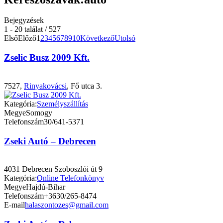
Bejegyzések
1 - 20 találat / 527
Első
Előző
1
2
3
4
5
6
7
8
9
10
Következő
Utolsó
Zselic Busz 2009 Kft.
7527,
Rinyakovácsi
, Fő utca 3.
Kategória:
Személyszállítás
Megye
Somogy
Telefonszám
30/641-5371
Zseki Autó – Debrecen
4031 Debrecen Szoboszlói út 9
Kategória:
Online Telefonkönyv
Megye
Hajdú-Bihar
Telefonszám
+3630/265-8474
E-mail
halaszontozes@gmail.com