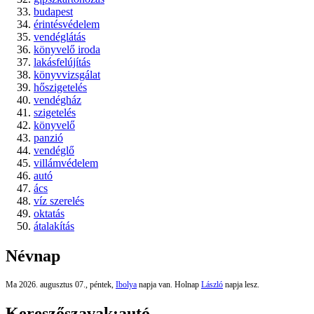
budapest
érintésvédelem
vendéglátás
könyvelő iroda
lakásfelújítás
könyvvizsgálat
hőszigetelés
vendégház
szigetelés
könyvelő
panzió
vendéglő
villámvédelem
autó
ács
víz szerelés
oktatás
átalakítás
Névnap
Ma 2026. augusztus 07., péntek,
Ibolya
napja van. Holnap
László
napja lesz.
Kereszőszavak:
autó