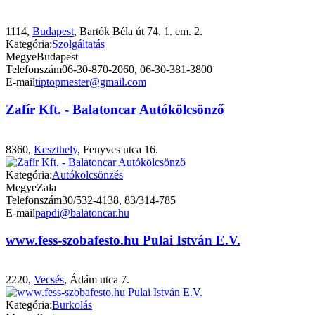
1114,
Budapest
, Bartók Béla út 74. 1. em. 2.
Kategória:
Szolgáltatás
Megye
Budapest
Telefonszám
06-30-870-2060, 06-30-381-3800
E-mail
tiptopmester@gmail.com
Zafír Kft. - Balatoncar Autókölcsönző
8360,
Keszthely
, Fenyves utca 16.
Kategória:
Autókölcsönzés
Megye
Zala
Telefonszám
30/532-4138, 83/314-785
E-mail
papdi@balatoncar.hu
www.fess-szobafesto.hu Pulai István E.V.
2220,
Vecsés
, Ádám utca 7.
Kategória:
Burkolás