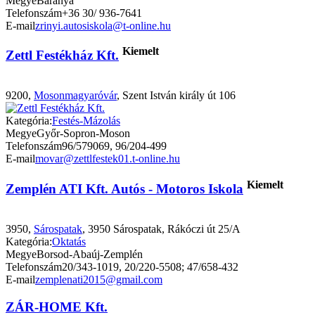
Megye
Baranya
Telefonszám
+36 30/ 936-7641
E-mail
zrinyi.autosiskola@t-online.hu
Kiemelt
Zettl Festékház Kft.
9200,
Mosonmagyaróvár
, Szent István király út 106
Kategória:
Festés-Mázolás
Megye
Győr-Sopron-Moson
Telefonszám
96/579069, 96/204-499
E-mail
movar@zettlfestek01.t-online.hu
Kiemelt
Zemplén ATI Kft. Autós - Motoros Iskola
3950,
Sárospatak
, 3950 Sárospatak, Rákóczi út 25/A
Kategória:
Oktatás
Megye
Borsod-Abaúj-Zemplén
Telefonszám
20/343-1019, 20/220-5508; 47/658-432
E-mail
zemplenati2015@gmail.com
ZÁR-HOME Kft.