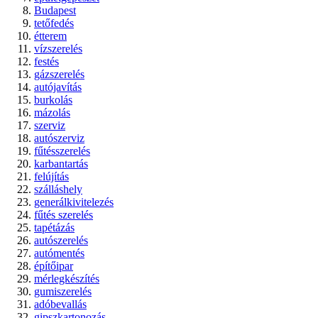
Budapest
tetőfedés
étterem
vízszerelés
festés
gázszerelés
autójavítás
burkolás
mázolás
szerviz
autószerviz
fűtésszerelés
karbantartás
felújítás
szálláshely
generálkivitelezés
fűtés szerelés
tapétázás
autószerelés
autómentés
építőipar
mérlegkészítés
gumiszerelés
adóbevallás
gipszkartonozás