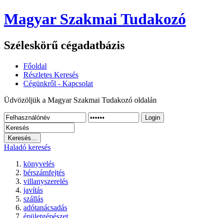
Magyar Szakmai Tudakozó
Széleskörű cégadatbázis
Főoldal
Részletes Keresés
Cégünkről - Kapcsolat
Üdvözöljük a Magyar Szakmai Tudakozó oldalán
Login
Haladó keresés
könyvelés
bérszámfejtés
villanyszerelés
javítás
szállás
adótanácsadás
épületgépészet