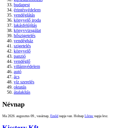
budapest
érintésvédelem
vendéglátás
könyvelő iroda
lakásfelújítás
könyvvizsgálat
hőszigetelés
vendégház
szigetelés
könyvelő
panzió
vendéglő
villámvédelem
autó
ács
víz szerelés
oktatás
átalakítás
Névnap
Ma 2026. augusztus 09., vasárnap,
Emőd
napja van. Holnap
Lőrinc
napja lesz.
Kissterv Kft.