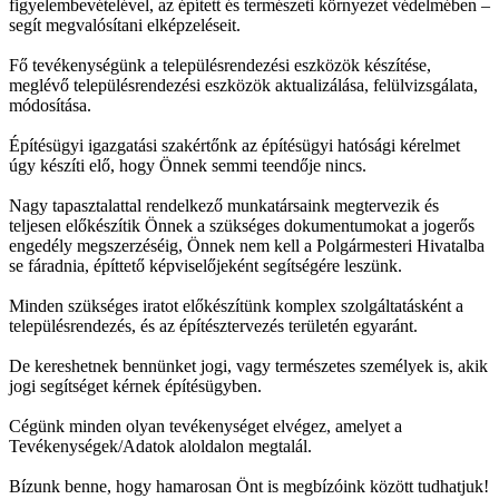
figyelembevételével, az épített és természeti környezet védelmében –
segít megvalósítani elképzeléseit.
Fő tevékenységünk a településrendezési eszközök készítése,
meglévő településrendezési eszközök aktualizálása, felülvizsgálata,
módosítása.
Építésügyi igazgatási szakértőnk az építésügyi hatósági kérelmet
úgy készíti elő, hogy Önnek semmi teendője nincs.
Nagy tapasztalattal rendelkező munkatársaink megtervezik és
teljesen előkészítik Önnek a szükséges dokumentumokat a jogerős
engedély megszerzéséig, Önnek nem kell a Polgármesteri Hivatalba
se fáradnia, építtető képviselőjeként segítségére leszünk.
Minden szükséges iratot előkészítünk komplex szolgáltatásként a
településrendezés, és az építésztervezés területén egyaránt.
De kereshetnek bennünket jogi, vagy természetes személyek is, akik
jogi segítséget kérnek építésügyben.
Cégünk minden olyan tevékenységet elvégez, amelyet a
Tevékenységek/Adatok aloldalon megtalál.
Bízunk benne, hogy hamarosan Önt is megbízóink között tudhatjuk!