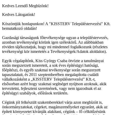
Kedves Leendő Megbízónk!
Kedves Látogatónk!
Köszöntjük honlapunkon! A "KISSTERV Településtervezési" Kft.
bemutatkozó oldalán!
Gazdasági társaságunk főtevékenysége ugyan a településtervezés,
azonban tevékenységi körünk igen széleskörű. Az alábbiakban
röviden tájékoztatjuk, hogy mi mindennel foglalkozunk (részletes
tevékenységi kör ismertetés a Tevékenységek/Adatok aloldalon).
Egyik cégalapítónk, Kiss György Csaba ötvözte a tanulmányai
során megszerzett ismereteit, a sok éves építésügyi hatósági,
főépítészi, és egyéb szakmai tevékenysége során megszerzett
tapasztalatait, és 2011 szeptemberében megalapította családi
vállalkozásként a „KISSTERV Településtervezési” Kft.-t,
elsősorban azért hogy szakmai segítséget nyújtson azoknak, akik
terveztetni, fejleszteni szeretnének, vagy nem igazodnak el az
építésügyi szabályok, előírások területén.
Cégünk jól felkészült szakemberekkel várja azon megbízóit is,
önkormányzatokat, cégeket, magánszemélyeket egyaránt, akik az
épített környezetet kívánják alakítani, cégünk – fő célkitűzésünk