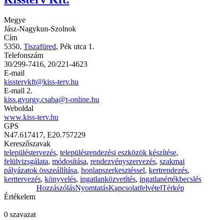
Megye
Jász-Nagykun-Szolnok
Cím
5350,
Tiszafüred
, Pék utca 1.
Telefonszám
30/299-7416, 20/221-4623
E-mail
kisstervkft@kiss-terv.hu
E-mail 2.
kiss.gyorgy.csaba@t-online.hu
Weboldal
www.kiss-terv.hu
GPS
N47.617417, E20.757229
Kereszőszavak
településtervezés
,
településrendezési eszközök készítése
,
felülvizsgálata
,
módosítása
,
rendezvényszervezés
,
szakmai
pályázatok összeállítása
,
honlapszerkesztéssel
,
kertrendezés
,
kerttervezés
,
könyvelés
,
ingatlanközvetítés
,
ingatlanértékbecslés
Hozzászólás
Nyomtatás
Kapcsolatfelvétel
Térkép
Értékelem
0 szavazat