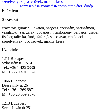
szerelvények
,
pvc csövek
,
makita
,
kress
Hozzászólás
Nyomtatás
Kapcsolatfelvétel
Térkép
Értékelem
0 szavazat
csavarok, gumiáru, lakatok, szegecs, szerszám, szerszámok,
vasalatok , zár, zárak, budapest, gumiköpeny, belváros, csepel,
fischer, talicska, fúró, faforgácslapcsavar, emelőtechnika,
szerelvények, pvc csövek, makita, kress
Üzleteink:
1211 Budapest,
Színesfém u. 12-14.
Tel.: +36 1 425 3336
M.: +36 20 491 8524
1066 Budapest,
Dessewffy u. 26.
Tel.: +36 1 269 5871
M.: +36 20 569 9576
1213 Budapest,
Szent István út 251.