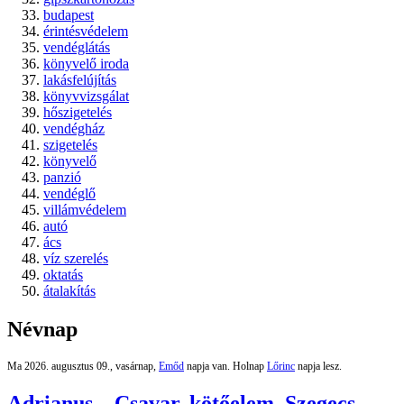
budapest
érintésvédelem
vendéglátás
könyvelő iroda
lakásfelújítás
könyvvizsgálat
hőszigetelés
vendégház
szigetelés
könyvelő
panzió
vendéglő
villámvédelem
autó
ács
víz szerelés
oktatás
átalakítás
Névnap
Ma 2026. augusztus 09., vasárnap,
Emőd
napja van. Holnap
Lőrinc
napja lesz.
Adrianus – Csavar, kötőelem, Szegecs,