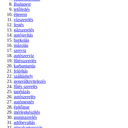
Budapest
tetőfedés
étterem
vízszerelés
festés
gázszerelés
autójavítás
burkolás
mázolás
szerviz
autószerviz
fűtésszerelés
karbantartás
felújítás
szálláshely
generálkivitelezés
fűtés szerelés
tapétázás
autószerelés
autómentés
építőipar
mérlegkészítés
gumiszerelés
adóbevallás
gipszkartonozás