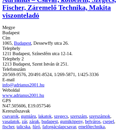
Fischer, Záremelő Technika, Makita
viszonteladó
Megye
Budapest
Cím
1065,
Budapest
, Dessewffy utca 26.
Telephely
1211 Budapest, Színesfém utca 12-14.
Telephely 2
1213 Budapest, Szent István út 251.
Telefonszám
20/569-9576, 20/491-8524, 1/269-5871, 1/425-3336
E-mail
info@adrianus2001.hu
Weboldal
www.adrianus2001.hu
GPS
N47.505606, E19.057546
Kereszőszavak
csavarok
,
gumiáru
,
lakatok
,
szegecs
,
szerszám
,
szerszámok
,
vasalatok
,
zár
,
zárak
,
budapest
,
gumiköpeny
,
belváros
,
csepel
,
fischer
,
talicska
,
fúró
,
faforgácslapcsavar
,
emelőtechnika
,