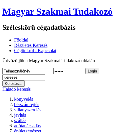
Magyar Szakmai Tudakozó
Széleskörű cégadatbázis
Főoldal
Részletes Keresés
Cégünkről - Kapcsolat
Üdvözöljük a Magyar Szakmai Tudakozó oldalán
Login
Haladó keresés
könyvelés
bérszámfejtés
villanyszerelés
javítás
szállás
adótanácsadás
épületgépészet