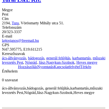
Megye
Pest
Cím
2194,
Tura
, Vörösmarty Mihály utca 51.
Telefonszám
20/323-3337
E-mail
lajtosjanos@freemail.hu
GPS
N47.595775, E19.611215
Kereszőszavak
ács-állványozás
,
bádogozás
,
generál felújítás
,
karbantartás
,
műszaki
levezetés Pest
,
Nógrád
,
Jász-Nagykun-Szolnok
,
Heves megye
Hozzászólás
Nyomtatás
Kapcsolatfelvétel
Térkép
Értékelem
0 szavazat
ács-állványozás,bádogozás, generál felújítás,karbantartás,műszaki
levezetés Pest,Nógrád,Jász-Nagykun-Szolnok,Heves megye