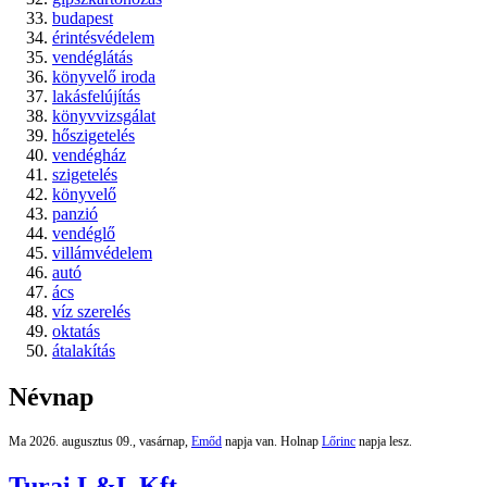
budapest
érintésvédelem
vendéglátás
könyvelő iroda
lakásfelújítás
könyvvizsgálat
hőszigetelés
vendégház
szigetelés
könyvelő
panzió
vendéglő
villámvédelem
autó
ács
víz szerelés
oktatás
átalakítás
Névnap
Ma 2026. augusztus 09., vasárnap,
Emőd
napja van. Holnap
Lőrinc
napja lesz.
Turai L&L Kft.