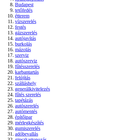
Budapest
tetőfedés
étterem
vízszerelés
festés
gázszerelés
autójavítás
burkolás
mázolás
szerviz
autószerviz
fűtésszerelés
karbantartás
felújítás
szálláshely
generálkivitelezés
fűtés szerelés
tapétázás
autószerelés
autómentés
építőipar
mérlegkészítés
gumiszerelés
adóbevallás
gipszkartonozás