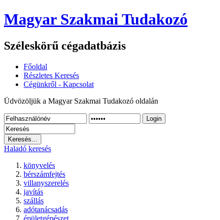
Magyar Szakmai Tudakozó
Széleskörű cégadatbázis
Főoldal
Részletes Keresés
Cégünkről - Kapcsolat
Üdvözöljük a Magyar Szakmai Tudakozó oldalán
Login
Haladó keresés
könyvelés
bérszámfejtés
villanyszerelés
javítás
szállás
adótanácsadás
épületgépészet