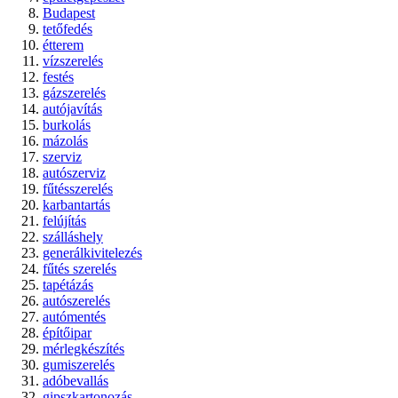
Budapest
tetőfedés
étterem
vízszerelés
festés
gázszerelés
autójavítás
burkolás
mázolás
szerviz
autószerviz
fűtésszerelés
karbantartás
felújítás
szálláshely
generálkivitelezés
fűtés szerelés
tapétázás
autószerelés
autómentés
építőipar
mérlegkészítés
gumiszerelés
adóbevallás
gipszkartonozás