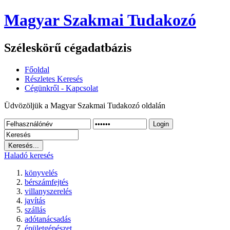
Magyar Szakmai Tudakozó
Széleskörű cégadatbázis
Főoldal
Részletes Keresés
Cégünkről - Kapcsolat
Üdvözöljük a Magyar Szakmai Tudakozó oldalán
Login
Haladó keresés
könyvelés
bérszámfejtés
villanyszerelés
javítás
szállás
adótanácsadás
épületgépészet