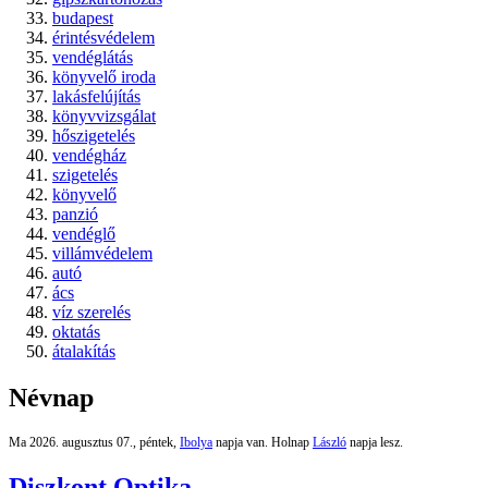
budapest
érintésvédelem
vendéglátás
könyvelő iroda
lakásfelújítás
könyvvizsgálat
hőszigetelés
vendégház
szigetelés
könyvelő
panzió
vendéglő
villámvédelem
autó
ács
víz szerelés
oktatás
átalakítás
Névnap
Ma 2026. augusztus 07., péntek,
Ibolya
napja van. Holnap
László
napja lesz.
Diszkont Optika