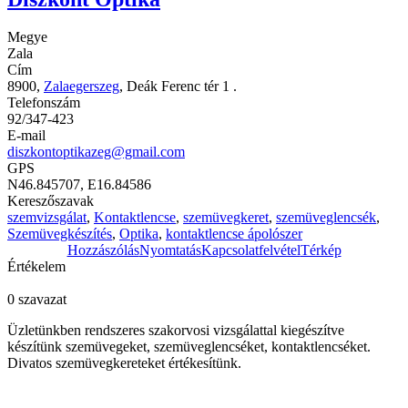
Megye
Zala
Cím
8900,
Zalaegerszeg
, Deák Ferenc tér 1 .
Telefonszám
92/347-423
E-mail
diszkontoptikazeg@gmail.com
GPS
N46.845707, E16.84586
Kereszőszavak
szemvizsgálat
,
Kontaktlencse
,
szemüvegkeret
,
szemüveglencsék
,
Szemüvegkészítés
,
Optika
,
kontaktlencse ápolószer
Hozzászólás
Nyomtatás
Kapcsolatfelvétel
Térkép
Értékelem
0 szavazat
Üzletünkben rendszeres szakorvosi vizsgálattal kiegészítve
készítünk szemüvegeket, szemüveglencséket, kontaktlencséket.
Divatos szemüvegkereteket értékesítünk.