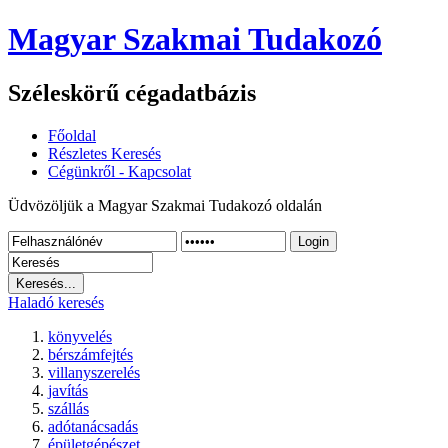
Magyar Szakmai Tudakozó
Széleskörű cégadatbázis
Főoldal
Részletes Keresés
Cégünkről - Kapcsolat
Üdvözöljük a Magyar Szakmai Tudakozó oldalán
Login
Haladó keresés
könyvelés
bérszámfejtés
villanyszerelés
javítás
szállás
adótanácsadás
épületgépészet