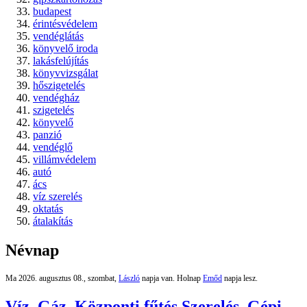
budapest
érintésvédelem
vendéglátás
könyvelő iroda
lakásfelújítás
könyvvizsgálat
hőszigetelés
vendégház
szigetelés
könyvelő
panzió
vendéglő
villámvédelem
autó
ács
víz szerelés
oktatás
átalakítás
Névnap
Ma 2026. augusztus 08., szombat,
László
napja van. Holnap
Emőd
napja lesz.
Víz, Gáz, Központi fűtés Szerelés, Gépi