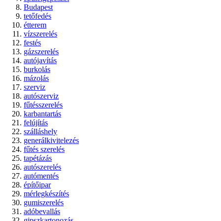
Budapest
tetőfedés
étterem
vízszerelés
festés
gázszerelés
autójavítás
burkolás
mázolás
szerviz
autószerviz
fűtésszerelés
karbantartás
felújítás
szálláshely
generálkivitelezés
fűtés szerelés
tapétázás
autószerelés
autómentés
építőipar
mérlegkészítés
gumiszerelés
adóbevallás
gipszkartonozás