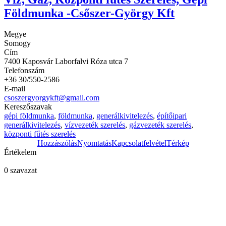
Földmunka -Csőszer-György Kft
Megye
Somogy
Cím
7400 Kaposvár Laborfalvi Róza utca 7
Telefonszám
+36 30/550-2586
E-mail
csoszergyorgykft@gmail.com
Kereszőszavak
gépi földmunka
,
földmunka
,
generálkivitelezés
,
építőipari
generálkivitelezés
,
vízvezeték szerelés
,
gázvezeték szerelés
,
központi fűtés szerelés
Hozzászólás
Nyomtatás
Kapcsolatfelvétel
Térkép
Értékelem
0 szavazat