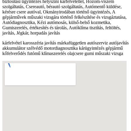
biztosítási ügyintézés helyszíni kárfelvétellel, Hozom-viszem
szolgáltatás, Csereautó, bérautó szolgáltatás, Autómentő küldése,
kérésre csere autóval, Okmányirodában történő ügyintézés, A
gépjárművek műszaki vizsgára történő felkészítése és vizsgáztatása,
Autódiagnosztika, Kézi autómosás, külső-belső kozmetika,
Gumiszerelés, értékesítés és tárolás, Autóklíma tisztítás, feltöltés,
javítás, Jégkár, horpadás javítás
kárfelvétel karosszéria javítás márkafüggetlen autószerviz autójavítás
akkumulátor szélvédő motordiagnosztika kárügyintézés gépjármű
kőfelverődés futómű klímaszerelés olajcsere gumi műszaki vizsga