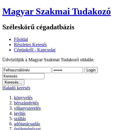
Magyar Szakmai Tudakozó
Széleskörű cégadatbázis
Főoldal
Részletes Keresés
Cégünkről - Kapcsolat
Üdvözöljük a Magyar Szakmai Tudakozó oldalán
Login
Haladó keresés
könyvelés
bérszámfejtés
villanyszerelés
javítás
szállás
adótanácsadás
épületgépészet