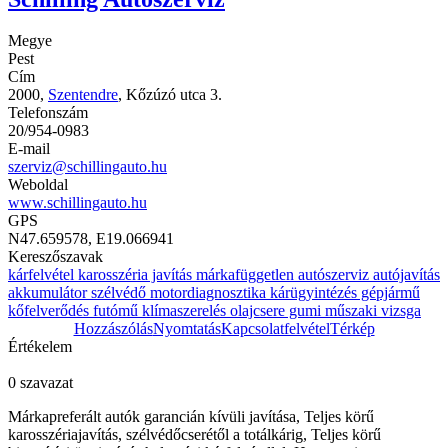
Megye
Pest
Cím
2000,
Szentendre
, Kőzúzó utca 3.
Telefonszám
20/954-0983
E-mail
szerviz@schillingauto.hu
Weboldal
www.schillingauto.hu
GPS
N47.659578, E19.066941
Kereszőszavak
kárfelvétel karosszéria javítás márkafüggetlen autószerviz autójavítás
akkumulátor szélvédő motordiagnosztika kárügyintézés gépjármű
kőfelverődés futómű klímaszerelés olajcsere gumi műszaki vizsga
Hozzászólás
Nyomtatás
Kapcsolatfelvétel
Térkép
Értékelem
0 szavazat
Márkapreferált autók garancián kívüli javítása, Teljes körű
karosszériajavítás, szélvédőcserétől a totálkárig, Teljes körű