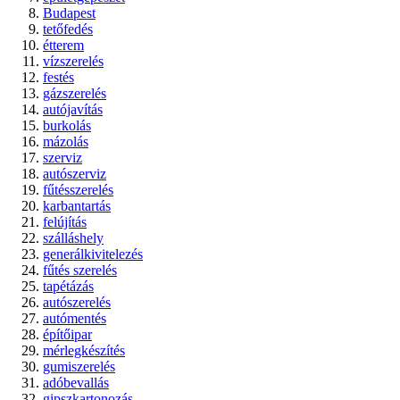
Budapest
tetőfedés
étterem
vízszerelés
festés
gázszerelés
autójavítás
burkolás
mázolás
szerviz
autószerviz
fűtésszerelés
karbantartás
felújítás
szálláshely
generálkivitelezés
fűtés szerelés
tapétázás
autószerelés
autómentés
építőipar
mérlegkészítés
gumiszerelés
adóbevallás
gipszkartonozás