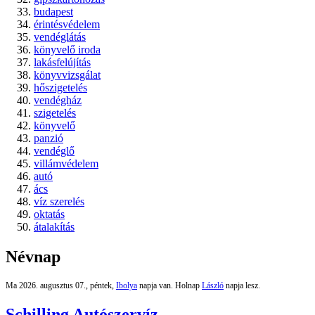
budapest
érintésvédelem
vendéglátás
könyvelő iroda
lakásfelújítás
könyvvizsgálat
hőszigetelés
vendégház
szigetelés
könyvelő
panzió
vendéglő
villámvédelem
autó
ács
víz szerelés
oktatás
átalakítás
Névnap
Ma 2026. augusztus 07., péntek,
Ibolya
napja van. Holnap
László
napja lesz.
Schilling Autószervíz