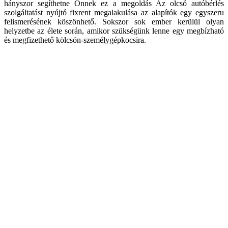
hányszor segíthetne Önnek ez a megoldás Az olcsó autóbérlés
szolgáltatást nyújtó fixrent megalakulása az alapítók egy egyszeru
felismerésének köszönhető. Sokszor sok ember kerülül olyan
helyzetbe az élete során, amikor szükségünk lenne egy megbízható
és megfizethető kölcsön-személygépkocsira.