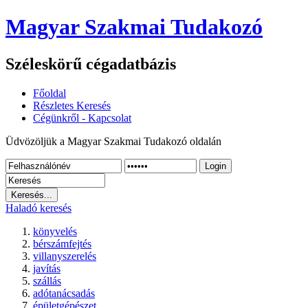
Magyar Szakmai Tudakozó
Széleskörű cégadatbázis
Főoldal
Részletes Keresés
Cégünkről - Kapcsolat
Üdvözöljük a Magyar Szakmai Tudakozó oldalán
Login
Haladó keresés
könyvelés
bérszámfejtés
villanyszerelés
javítás
szállás
adótanácsadás
épületgépészet