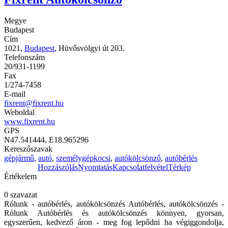
Megye
Budapest
Cím
1021,
Budapest
, Hüvősvölgyi út 203.
Telefonszám
20/931-1199
Fax
1/274-7458
E-mail
fixrent@fixrent.hu
Weboldal
www.fixrent.hu
GPS
N47.541444, E18.965296
Kereszőszavak
gépjármű
,
autó
,
személygépkocsi
,
autókölcsönző
,
autóbérlés
Hozzászólás
Nyomtatás
Kapcsolatfelvétel
Térkép
Értékelem
0 szavazat
Rólunk - autóbérlés, autókölcsönzés Autóbérlés, autókölcsönzés -
Rólunk Autóbérlés és autókölcsönzés könnyen, gyorsan,
egyszerűen, kedvező áron - meg fog lepődni ha végiggondolja,