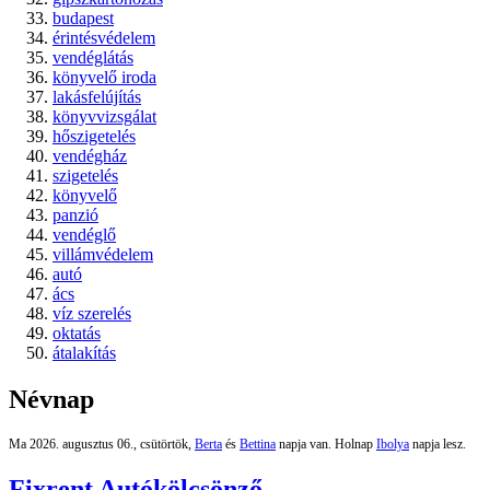
budapest
érintésvédelem
vendéglátás
könyvelő iroda
lakásfelújítás
könyvvizsgálat
hőszigetelés
vendégház
szigetelés
könyvelő
panzió
vendéglő
villámvédelem
autó
ács
víz szerelés
oktatás
átalakítás
Névnap
Ma 2026. augusztus 06., csütörtök,
Berta
és
Bettina
napja van. Holnap
Ibolya
napja lesz.
Fixrent Autókölcsönző