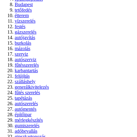
Budapest
tetőfedés
étterem
vízszerelés
festés
gázszerelés
autójavítás
burkolás
mázolás
szerviz
autószerviz
fűtésszerelés
karbantartás
felújítás
szálláshely
generálkivitelezés
fűtés szerelés
tapétázás
autószerelés
autómentés
építőipar
mérlegkészítés
gumiszerelés
adóbevallás
gipszkartonozás