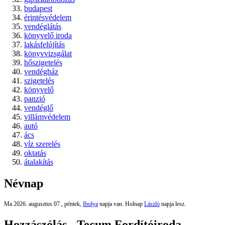
budapest
érintésvédelem
vendéglátás
könyvelő iroda
lakásfelújítás
könyvvizsgálat
hőszigetelés
vendégház
szigetelés
könyvelő
panzió
vendéglő
villámvédelem
autó
ács
víz szerelés
oktatás
átalakítás
Névnap
Ma 2026. augusztus 07., péntek,
Ibolya
napja van. Holnap
László
napja lesz.
Hozzászólás - Tecum Fordítóiroda