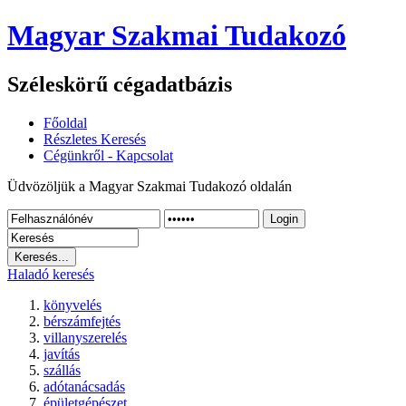
Magyar Szakmai Tudakozó
Széleskörű cégadatbázis
Főoldal
Részletes Keresés
Cégünkről - Kapcsolat
Üdvözöljük a Magyar Szakmai Tudakozó oldalán
Login
Haladó keresés
könyvelés
bérszámfejtés
villanyszerelés
javítás
szállás
adótanácsadás
épületgépészet