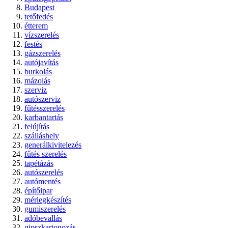
Budapest
tetőfedés
étterem
vízszerelés
festés
gázszerelés
autójavítás
burkolás
mázolás
szerviz
autószerviz
fűtésszerelés
karbantartás
felújítás
szálláshely
generálkivitelezés
fűtés szerelés
tapétázás
autószerelés
autómentés
építőipar
mérlegkészítés
gumiszerelés
adóbevallás
gipszkartonozás