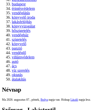
budapest
érintésvédelem
vendéglátás
könyvelő iroda
lakásfelújítás
könyvvizsgálat
hőszigetelés
vendégház
szigetelés
könyvelő
panzió
vendéglő
villámvédelem
autó
ács
víz szerelés
oktatás
átalakítás
Névnap
Ma 2026. augusztus 07., péntek,
Ibolya
napja van. Holnap
László
napja lesz.
Szőnyeg - Lakástextil