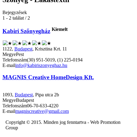
Bejegyzések
1 - 2 találat / 2
Kiemelt
Kabiri Szőnyegház
1122,
Budapest
, Krisztina Krt. 11
Megye
Pest
Telefonszám
(30) 951-5019, (1) 225-0194
E-mail
info@kabiriszonyeghaz.hu
MAGNIS Creative HomeDesign Kft.
1093,
Budapest
, Pipa utca 2b
Megye
Budapest
Telefonszám
06-70-633-4220
E-mail
magniscreative@gmail.com
Copyright © 2015. Minden jog fenntartva - Web Promotion
Group