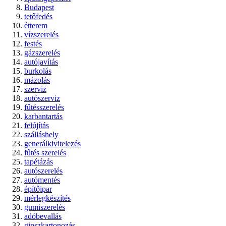
Budapest
tetőfedés
étterem
vízszerelés
festés
gázszerelés
autójavítás
burkolás
mázolás
szerviz
autószerviz
fűtésszerelés
karbantartás
felújítás
szálláshely
generálkivitelezés
fűtés szerelés
tapétázás
autószerelés
autómentés
építőipar
mérlegkészítés
gumiszerelés
adóbevallás
gipszkartonozás