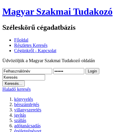
Magyar Szakmai Tudakozó
Széleskörű cégadatbázis
Főoldal
Részletes Keresés
Cégünkről - Kapcsolat
Üdvözöljük a Magyar Szakmai Tudakozó oldalán
Login
Haladó keresés
könyvelés
bérszámfejtés
villanyszerelés
javítás
szállás
adótanácsadás
épületgépészet