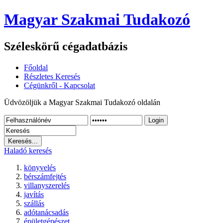
Magyar Szakmai Tudakozó
Széleskörű cégadatbázis
Főoldal
Részletes Keresés
Cégünkről - Kapcsolat
Üdvözöljük a Magyar Szakmai Tudakozó oldalán
Login
Haladó keresés
könyvelés
bérszámfejtés
villanyszerelés
javítás
szállás
adótanácsadás
épületgépészet