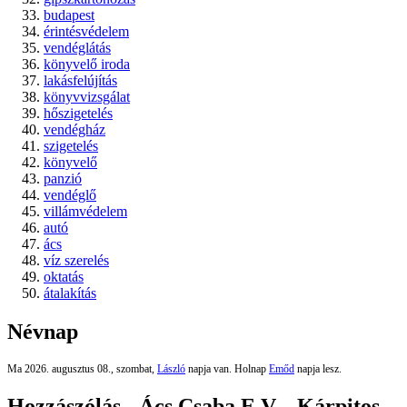
budapest
érintésvédelem
vendéglátás
könyvelő iroda
lakásfelújítás
könyvvizsgálat
hőszigetelés
vendégház
szigetelés
könyvelő
panzió
vendéglő
villámvédelem
autó
ács
víz szerelés
oktatás
átalakítás
Névnap
Ma 2026. augusztus 08., szombat,
László
napja van. Holnap
Emőd
napja lesz.
Hozzászólás - Ács Csaba E.V. - Kárpitos