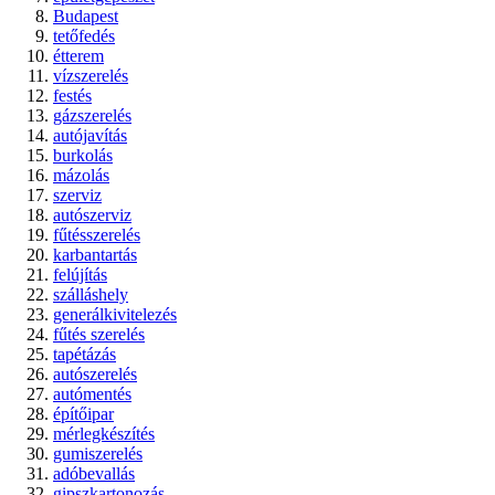
Budapest
tetőfedés
étterem
vízszerelés
festés
gázszerelés
autójavítás
burkolás
mázolás
szerviz
autószerviz
fűtésszerelés
karbantartás
felújítás
szálláshely
generálkivitelezés
fűtés szerelés
tapétázás
autószerelés
autómentés
építőipar
mérlegkészítés
gumiszerelés
adóbevallás
gipszkartonozás