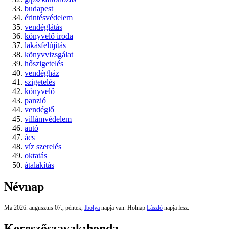
budapest
érintésvédelem
vendéglátás
könyvelő iroda
lakásfelújítás
könyvvizsgálat
hőszigetelés
vendégház
szigetelés
könyvelő
panzió
vendéglő
villámvédelem
autó
ács
víz szerelés
oktatás
átalakítás
Névnap
Ma 2026. augusztus 07., péntek,
Ibolya
napja van. Holnap
László
napja lesz.
Kereszőszavak:
honda