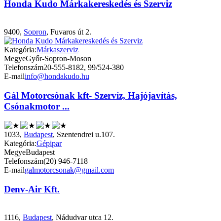
Honda Kudo Márkakereskedés és Szerviz
9400,
Sopron
, Fuvaros út 2.
Kategória:
Márkaszerviz
Megye
Győr-Sopron-Moson
Telefonszám
20-555-8182, 99/524-380
E-mail
info@hondakudo.hu
Gál Motorcsónak kft- Szervíz, Hajójavítás,
Csónakmotor ...
1033,
Budapest
, Szentendrei u.107.
Kategória:
Gépipar
Megye
Budapest
Telefonszám
(20) 946-7118
E-mail
galmotorcsonak@gmail.com
Denv-Air Kft.
1116,
Budapest
, Nádudvar utca 12.