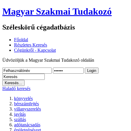
Magyar Szakmai Tudakozó
Széleskörű cégadatbázis
Főoldal
Részletes Keresés
Cégünkről - Kapcsolat
Üdvözöljük a Magyar Szakmai Tudakozó oldalán
Login
Haladó keresés
könyvelés
bérszámfejtés
villanyszerelés
javítás
szállás
adótanácsadás
épületgépészet