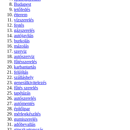
Budapest
tetőfedés
étterem
vízszerelés
festés
gázszerelés
autójavítás
burkolás
mázolás
szerviz
autószerviz
fűtésszerelés
karbantartás
felújítás
szálláshely
generálkivitelezés
fűtés szerelés
tapétázás
autószerelés
autómentés
építőipar
mérlegkészítés
gumiszerelés
adóbevallás
gipszkartonozás