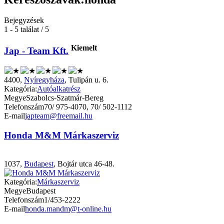
Bejegyzések
1 - 5 találat / 5
Kiemelt
Jap - Team Kft.
4400,
Nyíregyháza
, Tulipán u. 6.
Kategória:
Autóalkatrész
Megye
Szabolcs-Szatmár-Bereg
Telefonszám
70/ 975-4070, 70/ 502-1112
E-mail
japteam@freemail.hu
Honda M&M Márkaszerviz
1037,
Budapest
, Bojtár utca 46-48.
Kategória:
Márkaszerviz
Megye
Budapest
Telefonszám
1/453-2222
E-mail
honda.mandm@t-online.hu