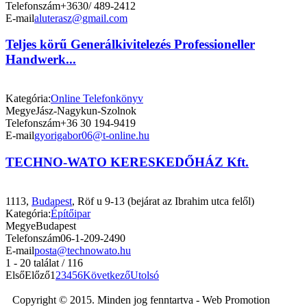
Telefonszám
+3630/ 489-2412
E-mail
aluterasz@gmail.com
Teljes körű Generálkivitelezés Professioneller
Handwerk...
Kategória:
Online Telefonkönyv
Megye
Jász-Nagykun-Szolnok
Telefonszám
+36 30 194-9419
E-mail
gyorigabor06@t-online.hu
TECHNO-WATO KERESKEDŐHÁZ Kft.
1113,
Budapest
, Röf u 9-13 (bejárat az Ibrahim utca felől)
Kategória:
Építőipar
Megye
Budapest
Telefonszám
06-1-209-2490
E-mail
posta@technowato.hu
1 - 20 találat / 116
Első
Előző
1
2
3
4
5
6
Következő
Utolsó
Copyright © 2015. Minden jog fenntartva - Web Promotion