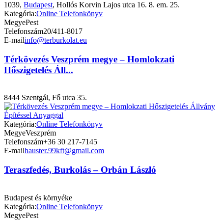
1039,
Budapest
, Hollós Korvin Lajos utca 16. 8. em. 25.
Kategória:
Online Telefonkönyv
Megye
Pest
Telefonszám
20/411-8017
E-mail
info@terburkolat.eu
Térkövezés Veszprém megye – Homlokzati
Hőszigetelés Áll...
8444 Szentgál, Fő utca 35.
Kategória:
Online Telefonkönyv
Megye
Veszprém
Telefonszám
+36 30 217-7145
E-mail
hauster.99kft@gmail.com
Teraszfedés, Burkolás – Orbán László
Budapest és környéke
Kategória:
Online Telefonkönyv
Megye
Pest