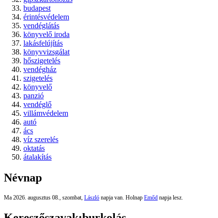
budapest
érintésvédelem
vendéglátás
könyvelő iroda
lakásfelújítás
könyvvizsgálat
hőszigetelés
vendégház
szigetelés
könyvelő
panzió
vendéglő
villámvédelem
autó
ács
víz szerelés
oktatás
átalakítás
Névnap
Ma 2026. augusztus 08., szombat,
László
napja van. Holnap
Emőd
napja lesz.
Kereszőszavak:
burkolás