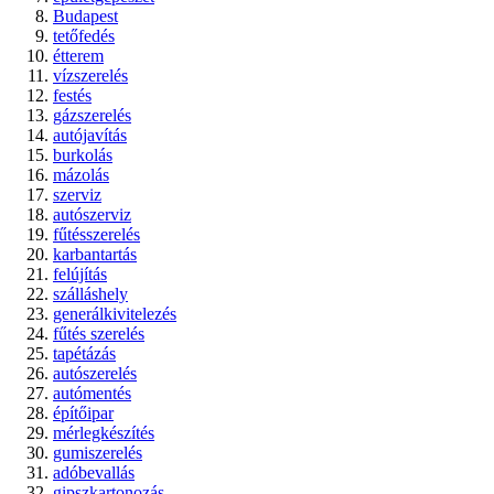
Budapest
tetőfedés
étterem
vízszerelés
festés
gázszerelés
autójavítás
burkolás
mázolás
szerviz
autószerviz
fűtésszerelés
karbantartás
felújítás
szálláshely
generálkivitelezés
fűtés szerelés
tapétázás
autószerelés
autómentés
építőipar
mérlegkészítés
gumiszerelés
adóbevallás
gipszkartonozás