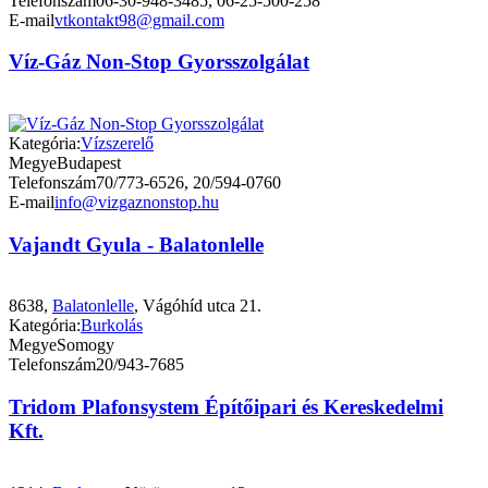
Telefonszám
06-30-948-3485, 06-25-500-258
E-mail
vtkontakt98@gmail.com
Víz-Gáz Non-Stop Gyorsszolgálat
Kategória:
Vízszerelő
Megye
Budapest
Telefonszám
70/773-6526, 20/594-0760
E-mail
info@vizgaznonstop.hu
Vajandt Gyula - Balatonlelle
8638,
Balatonlelle
, Vágóhíd utca 21.
Kategória:
Burkolás
Megye
Somogy
Telefonszám
20/943-7685
Tridom Plafonsystem Építőipari és Kereskedelmi
Kft.