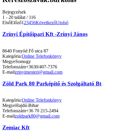
Bejegyzések
1 - 20 találat / 116
Első
Előző
1
2
3
4
5
6
Következő
Utolsó
Zrínyi Építőipari Kft -Zrínyi János
8640 Fonyód Fő utca 87
Kategória:
Online Telefonkönyv
Megye
Somogy
Telefonszám
+3630/407-7376
E-mail
zrinyimesteri@gmail.com
Zöld Park 80 Parképítő és Szolgáltató Bt
Kategória:
Online Telefonkönyv
Megye
Hajdú-Bihar
Telefonszám
+36 70 215-2494
E-mail
zoldpark80@gmail.com
Zemiac Kft