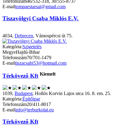
Telefonszám
46/532-318, 30/555-8737
E-mail
tompaestarsai@gmail.com
Tiszavölgyi Csaba Miklós E.V.
4034,
Debrecen
, Vámospércsi út 75.
Kategória:
Szigetelés
Megye
Hajdú-Bihar
Telefonszám
70/701-1479
E-mail
tiszacsabi53@hotmail.com
Kiemelt
Térkövező Kft
1039,
Budapest
, Hollós Korvin Lajos utca 16. 8. em. 25.
Kategória:
Építőipar
Telefonszám
20/411-8017
E-mail
info@terburkolat.eu
Térkövező Kft