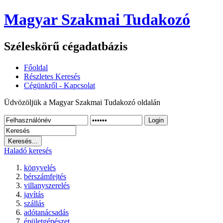
Magyar Szakmai Tudakozó
Széleskörű cégadatbázis
Főoldal
Részletes Keresés
Cégünkről - Kapcsolat
Üdvözöljük a Magyar Szakmai Tudakozó oldalán
Login
Haladó keresés
könyvelés
bérszámfejtés
villanyszerelés
javítás
szállás
adótanácsadás
épületgépészet