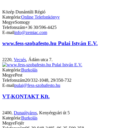
Közép Dunántúli Régió
Kategória:
Online Telefonkönyv
Megye
Somogy
Telefonszám
+36 30/596-4425
E-mail
info@zemiac.com
www.fess-szobafesto.hu Pulai István E.V.
2220,
Vecsés
, Ádám utca 7.
Kategória:
Burkolás
Megye
Pest
Telefonszám
20/332-1048, 29/350-732
E-mail
pulai@fess-szobafesto.hu
VT-KONTAKT Kft.
2400,
Dunaújváros
, Kenyérgyári út 5
Kategória:
Burkolás
Megye
Fejér