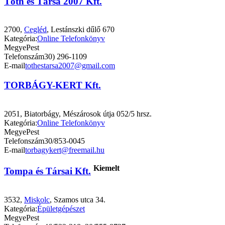
Tóth és Társa 2007 Kft.
2700,
Cegléd
, Lestánszki dűlő 670
Kategória:
Online Telefonkönyv
Megye
Pest
Telefonszám
30) 296-1109
E-mail
tothestarsa2007@gmail.com
TORBÁGY-KERT Kft.
2051, Biatorbágy, Mészárosok útja 052/5 hrsz.
Kategória:
Online Telefonkönyv
Megye
Pest
Telefonszám
30/853-0045
E-mail
torbagykert@freemail.hu
Kiemelt
Tompa és Társai Kft.
3532,
Miskolc
, Szamos utca 34.
Kategória:
Épületgépészet
Megye
Pest