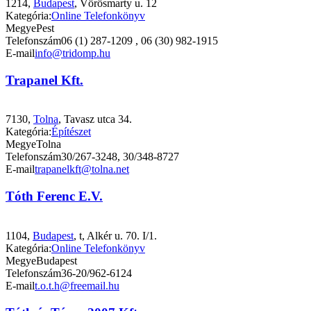
1214,
Budapest
, Vörösmarty u. 12
Kategória:
Online Telefonkönyv
Megye
Pest
Telefonszám
06 (1) 287-1209 , 06 (30) 982-1915
E-mail
info@tridomp.hu
Trapanel Kft.
7130,
Tolna
, Tavasz utca 34.
Kategória:
Építészet
Megye
Tolna
Telefonszám
30/267-3248, 30/348-8727
E-mail
trapanelkft@tolna.net
Tóth Ferenc E.V.
1104,
Budapest
, t, Alkér u. 70. I/1.
Kategória:
Online Telefonkönyv
Megye
Budapest
Telefonszám
36-20/962-6124
E-mail
t.o.t.h@freemail.hu