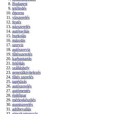
Budapest
tetőfedés
étterem
vízszerelés
festés
gázszerelés
autójavítás
burkolás
mázolás
szerviz
autószerviz
fűtésszerelés
karbantartás
felújítás
szálláshely
generálkivitelezés
fűtés szerelés
tapétázás
autószerelés
autómentés
építőipar
mérlegkészítés
gumiszerelés
adóbevallás
gipszkartonozás