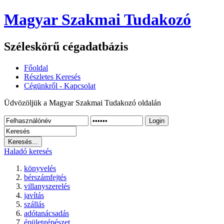
Magyar Szakmai Tudakozó
Széleskörű cégadatbázis
Főoldal
Részletes Keresés
Cégünkről - Kapcsolat
Üdvözöljük a Magyar Szakmai Tudakozó oldalán
Login
Haladó keresés
könyvelés
bérszámfejtés
villanyszerelés
javítás
szállás
adótanácsadás
épületgépészet