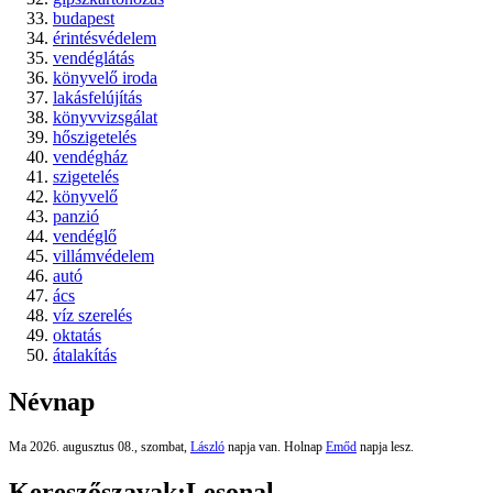
budapest
érintésvédelem
vendéglátás
könyvelő iroda
lakásfelújítás
könyvvizsgálat
hőszigetelés
vendégház
szigetelés
könyvelő
panzió
vendéglő
villámvédelem
autó
ács
víz szerelés
oktatás
átalakítás
Névnap
Ma 2026. augusztus 08., szombat,
László
napja van. Holnap
Emőd
napja lesz.
Kereszőszavak:
Lesonal