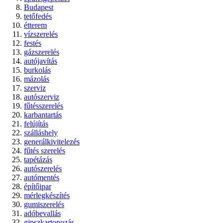
Budapest
tetőfedés
étterem
vízszerelés
festés
gázszerelés
autójavítás
burkolás
mázolás
szerviz
autószerviz
fűtésszerelés
karbantartás
felújítás
szálláshely
generálkivitelezés
fűtés szerelés
tapétázás
autószerelés
autómentés
építőipar
mérlegkészítés
gumiszerelés
adóbevallás
gipszkartonozás