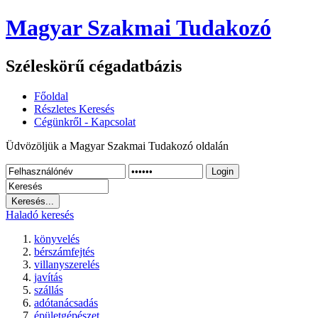
Magyar Szakmai Tudakozó
Széleskörű cégadatbázis
Főoldal
Részletes Keresés
Cégünkről - Kapcsolat
Üdvözöljük a Magyar Szakmai Tudakozó oldalán
Login
Haladó keresés
könyvelés
bérszámfejtés
villanyszerelés
javítás
szállás
adótanácsadás
épületgépészet