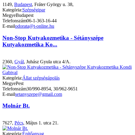
1149,
Budapest
, Fráter György u. 38,
Kategória:
Szépségipar
Megye
Budapest
Telefonszám
06-1-363-16-44
E-mail
odorata@t-online.hu
Non-Stop Kutyakozmetika - Sétányszépe
Kutyakozmetika Ko...
2360,
Gyál
, Juhász Gyula utca 4/A.
Kategória:
Állat szépségápolás
Megye
Pest
Telefonszám
30/990-8954, 30/962-9651
E-mail
setanyszepe@gmail.com
Molnár Bt.
7627,
Pécs
, Május 1. utca 21.
Kategória:
Építőanyag