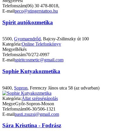
Megye
Pest
Telefonszám
(06) 30 478-8018,
E-mail
peco@stingerstattoo.hu
Spirit autókozmetika
5500,
Gyomaendrőd
, Bajcsy-Zsilinszky út 100
Kategória:
Online Telefonkönyv
Megye
Békés
Telefonszám
70/272-0997
E-mail
spiritcosmetic@gmail.com
Sophie Kutyakozmetika
9400,
Sopron
, Ferenczy János utca 58 (az udvarban)
Kategória:
Állat szépségápolás
Megye
Győr-Sopron-Moson
Telefonszám
06-30/506-1321
E-mail
pasti.zsuzsi@gmail.com
Sára Krisztina - Fodrász