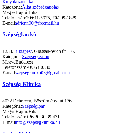
Kategória:
Állat szépségápolás
Megye
Hajdú-Bihar
Telefonszám
70/611-5975, 70/299-1829
E-mail
adrienn90@freemail.hu
Szépségkuckó
1238,
Budapest
, Grassalkovich út 116.
Kategória:
Szépségszalon
Megye
Budapest
Telefonszám
70/363-0330
E-mail
szepsegkucko03@gmail.com
Szépség Klinika
4032 Debrecen, Böszörményi út 176
Kategória:
Szépségipar
Megye
Hajdú-Bihar
Telefonszám
+36 30 30 39 471
E-mail
info@szepsegklinika.hu