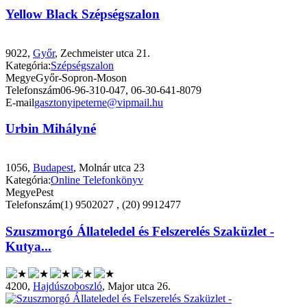
Yellow Black Szépségszalon
9022,
Győr
, Zechmeister utca 21.
Kategória:
Szépségszalon
Megye
Győr-Sopron-Moson
Telefonszám
06-96-310-047, 06-30-641-8079
E-mail
gasztonyipeterne@vipmail.hu
Urbin Mihályné
1056,
Budapest
, Molnár utca 23
Kategória:
Online Telefonkönyv
Megye
Pest
Telefonszám
(1) 9502027 , (20) 9912477
Szuszmorgó Állateledel és Felszerelés Szaküzlet -
Kutya...
4200,
Hajdúszoboszló
, Major utca 26.