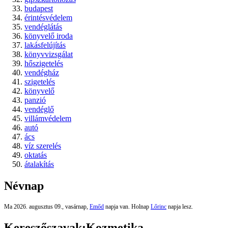
budapest
érintésvédelem
vendéglátás
könyvelő iroda
lakásfelújítás
könyvvizsgálat
hőszigetelés
vendégház
szigetelés
könyvelő
panzió
vendéglő
villámvédelem
autó
ács
víz szerelés
oktatás
átalakítás
Névnap
Ma 2026. augusztus 09., vasárnap,
Emőd
napja van. Holnap
Lőrinc
napja lesz.
Kereszőszavak:
Kozmetika