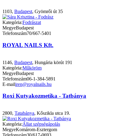
1103,
Budapest
, Gyömrői út 35
Kategória:
Fodrászat
Megye
Budapest
Telefonszám
70/667-5401
ROYAL NAILS Kft.
1146,
Budapest
, Hungária körút 191
Kategória:
Műköröm
Megye
Budapest
Telefonszám
06-1-384-5891
E-mail
iren@royalnails.hu
Roxi Kutyakozmetika - Tatbánya
2800,
Tatabánya
, Kőszikla utca 19.
Kategória:
Állat szépségápolás
Megye
Komárom-Esztergom
Telefonszám
30/617-0693