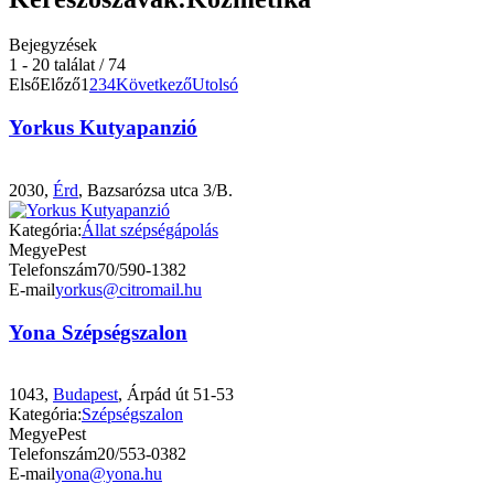
Bejegyzések
1 - 20 találat / 74
Első
Előző
1
2
3
4
Következő
Utolsó
Yorkus Kutyapanzió
2030,
Érd
, Bazsarózsa utca 3/B.
Kategória:
Állat szépségápolás
Megye
Pest
Telefonszám
70/590-1382
E-mail
yorkus@citromail.hu
Yona Szépségszalon
1043,
Budapest
, Árpád út 51-53
Kategória:
Szépségszalon
Megye
Pest
Telefonszám
20/553-0382
E-mail
yona@yona.hu