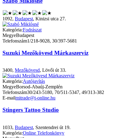
Szabó Miklósné
1092,
Budapest
, Kinizsi utca 27.
Kategória:
Fodrászat
Megye
Budapest
Telefonszám
1/218-9028, 30/397-5681
Suzuki Mezőkövesd Márkaszerviz
3400,
Mezőkövesd
, Lövői út 33.
Kategória:
Autójavítás
Megye
Borsod-Abaúj-Zemplén
Telefonszám
30/243-5180, 70/511-5347, 49/313-382
E-mail
mitrade@t-online.hu
Stingers Tattoo Studio
1033,
Budapest
, Szentendrei út 19.
Kategória:
Online Telefonkönyv