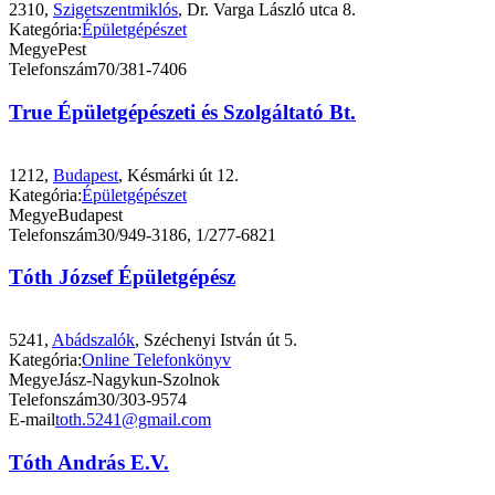
2310,
Szigetszentmiklós
, Dr. Varga László utca 8.
Kategória:
Épületgépészet
Megye
Pest
Telefonszám
70/381-7406
True Épületgépészeti és Szolgáltató Bt.
1212,
Budapest
, Késmárki út 12.
Kategória:
Épületgépészet
Megye
Budapest
Telefonszám
30/949-3186, 1/277-6821
Tóth József Épületgépész
5241,
Abádszalók
, Széchenyi István út 5.
Kategória:
Online Telefonkönyv
Megye
Jász-Nagykun-Szolnok
Telefonszám
30/303-9574
E-mail
toth.5241@gmail.com
Tóth András E.V.