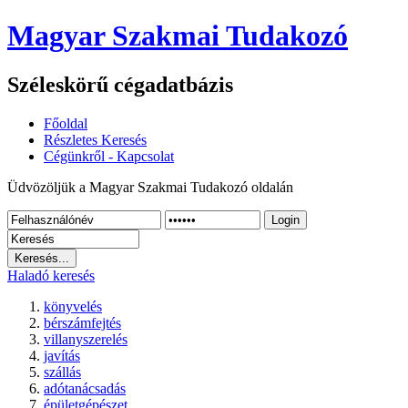
Magyar Szakmai Tudakozó
Széleskörű cégadatbázis
Főoldal
Részletes Keresés
Cégünkről - Kapcsolat
Üdvözöljük a Magyar Szakmai Tudakozó oldalán
Login
Haladó keresés
könyvelés
bérszámfejtés
villanyszerelés
javítás
szállás
adótanácsadás
épületgépészet