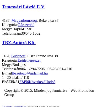
Temesvári László E.V.
4137,
Magyarhomorog
, Béke utca 37
Kategória:
Gázszerelő
Megye
Hajdú-Bihar
Telefonszám
30/546-1662
TBZ-Autózó Kft.
1184,
Budapest
, Liszt Ferenc utca 38
Kategória:
Épületgépészet
Megye
Budapest
Telefonszám
06- 1-294-7206 , 06-20-931-4210
E-mail
tbzautozo@indamail.hu
1 - 20 találat / 118
Első
Előző
1
2
3
4
5
6
Következő
Utolsó
Copyright © 2015. Minden jog fenntartva - Web Promotion
Group