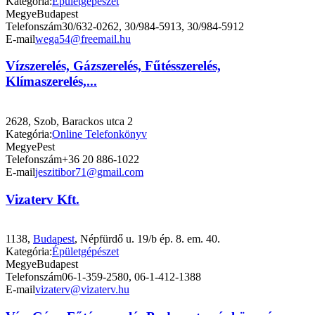
Kategória:
Épületgépészet
Megye
Budapest
Telefonszám
30/632-0262, 30/984-5913, 30/984-5912
E-mail
wega54@freemail.hu
Vízszerelés, Gázszerelés, Fűtésszerelés,
Klímaszerelés,...
2628, Szob, Barackos utca 2
Kategória:
Online Telefonkönyv
Megye
Pest
Telefonszám
+36 20 886-1022
E-mail
jeszitibor71@gmail.com
Vizaterv Kft.
1138,
Budapest
, Népfürdő u. 19/b ép. 8. em. 40.
Kategória:
Épületgépészet
Megye
Budapest
Telefonszám
06-1-359-2580, 06-1-412-1388
E-mail
vizaterv@vizaterv.hu