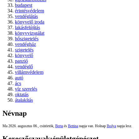
budapest
érintésvédelem
vendéglátás
könyvelő iroda
lakásfelújítás
könyvvizsgálat
hőszigetelés
vendégház
szigetelés
könyvelő
panzió
vendéglő
villámvédelem
autó
ács
víz szerelés
oktatás
átalakítás
Névnap
Ma 2026. augusztus 06., csütörtök,
Berta
és
Bettina
napja van. Holnap
Ibolya
napja lesz.
Kereszőszavak:
épületgépészet