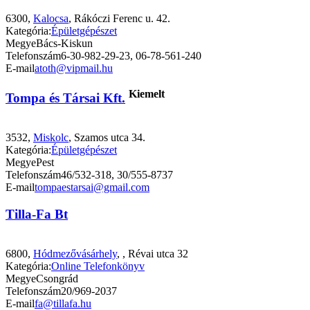
6300,
Kalocsa
, Rákóczi Ferenc u. 42.
Kategória:
Épületgépészet
Megye
Bács-Kiskun
Telefonszám
6-30-982-29-23, 06-78-561-240
E-mail
atoth@vipmail.hu
Kiemelt
Tompa és Társai Kft.
3532,
Miskolc
, Szamos utca 34.
Kategória:
Épületgépészet
Megye
Pest
Telefonszám
46/532-318, 30/555-8737
E-mail
tompaestarsai@gmail.com
Tilla-Fa Bt
6800,
Hódmezővásárhely
,
, Révai utca 32
Kategória:
Online Telefonkönyv
Megye
Csongrád
Telefonszám
20/969-2037
E-mail
fa@tillafa.hu