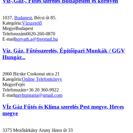
Víz-,Gáz-, Fűtés szerelés Budapesten és környén
1037,
Budapest
, Bécsi út 85.
Kategória:
Vízszerelő
Megye
Budapest
Telefonszám
0620-260-0870
E-mail
horvath.a@freemail.hu
Víz, Gáz, Fűtésszerelés, Építőipari Munkák / GGV
Hungár...
2060 Bicske Csokonai utca 21
Kategória:
Online Telefonkönyv
Megye
Fejér
Telefonszám
+36 20 360-9922
E-mail
ggvhungaria@gmail.com
VÍz Gáz Fűtés és Klíma szerelés Pest megye, Heves
megye
3375 Mezőtárkány Arany János út 33