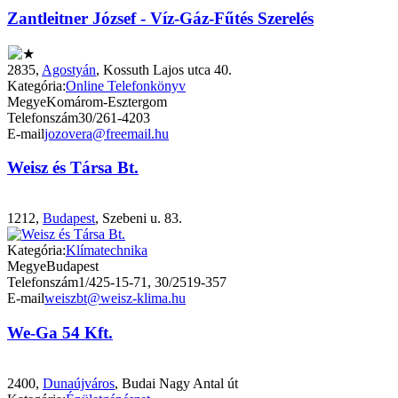
Zantleitner József - Víz-Gáz-Fűtés Szerelés
2835,
Agostyán
, Kossuth Lajos utca 40.
Kategória:
Online Telefonkönyv
Megye
Komárom-Esztergom
Telefonszám
30/261-4203
E-mail
jozovera@freemail.hu
Weisz és Társa Bt.
1212,
Budapest
, Szebeni u. 83.
Kategória:
Klímatechnika
Megye
Budapest
Telefonszám
1/425-15-71, 30/2519-357
E-mail
weiszbt@weisz-klima.hu
We-Ga 54 Kft.
2400,
Dunaújváros
, Budai Nagy Antal út