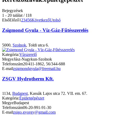
Bejegyzések
1 - 20 találat / 118
Első
Előző
1
2
3
4
5
6
Következő
Utolsó
Zsigmond Gyula - Víz-Gáz-Fűtésszerelés
5000,
Szolnok
, Toldi utca 6.
Kategória:
Vízszerelő
Megye
Jász-Nagykun-Szolnok
Telefonszám
20/411-1862, 56/344-688
E-mail
zsigmondgyula@freemail.hu
ZSGV Hydrotherm Kft.
1134,
Budapest
, Kassák Lajos utca 72. VII. em. 67.
Kategória:
Épületgépészet
Megye
Budapest
Telefonszám
06-20-991-91-30
E-mail
zsigo.gyorgy@gmail.com