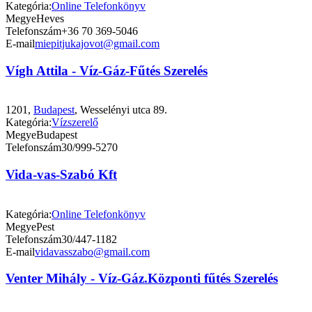
Kategória:
Online Telefonkönyv
Megye
Heves
Telefonszám
+36 70 369-5046
E-mail
miepitjukajovot@gmail.com
Vígh Attila - Víz-Gáz-Fűtés Szerelés
1201,
Budapest
, Wesselényi utca 89.
Kategória:
Vízszerelő
Megye
Budapest
Telefonszám
30/999-5270
Vida-vas-Szabó Kft
Kategória:
Online Telefonkönyv
Megye
Pest
Telefonszám
30/447-1182
E-mail
vidavasszabo@gmail.com
Venter Mihály - Víz-Gáz.Központi fűtés Szerelés