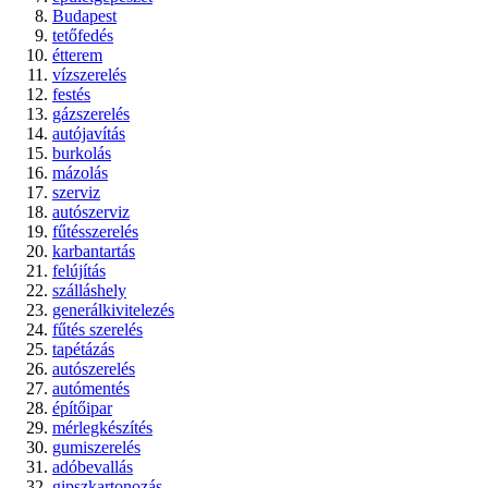
Budapest
tetőfedés
étterem
vízszerelés
festés
gázszerelés
autójavítás
burkolás
mázolás
szerviz
autószerviz
fűtésszerelés
karbantartás
felújítás
szálláshely
generálkivitelezés
fűtés szerelés
tapétázás
autószerelés
autómentés
építőipar
mérlegkészítés
gumiszerelés
adóbevallás
gipszkartonozás