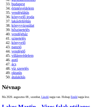
budapest
érintésvédelem
vendéglátás
könyvelő iroda
lakásfelújítás
könyvvizsgálat
hőszigetelés
vendégház
szigetelés
könyvelő
panzió
vendéglő
villámvédelem
autó
ács
víz szerelés
oktatás
átalakítás
Névnap
Ma 2026. augusztus 08., szombat,
László
napja van. Holnap
Emőd
napja lesz.
Lakos Martin – Vizes falak utólagos