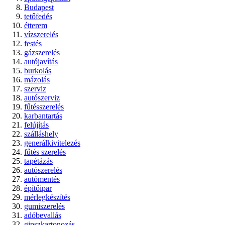
Budapest
tetőfedés
étterem
vízszerelés
festés
gázszerelés
autójavítás
burkolás
mázolás
szerviz
autószerviz
fűtésszerelés
karbantartás
felújítás
szálláshely
generálkivitelezés
fűtés szerelés
tapétázás
autószerelés
autómentés
építőipar
mérlegkészítés
gumiszerelés
adóbevallás
gipszkartonozás