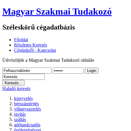
Magyar Szakmai Tudakozó
Széleskörű cégadatbázis
Főoldal
Részletes Keresés
Cégünkről - Kapcsolat
Üdvözöljük a Magyar Szakmai Tudakozó oldalán
Login
Haladó keresés
könyvelés
bérszámfejtés
villanyszerelés
javítás
szállás
adótanácsadás
épületgépészet