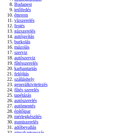
Budapest
tetőfedés
étterem
vízszerelés
festés
gázszerelés
autójavítás
burkolás
mázolás
szerviz
autószerviz
fűtésszerelés
karbantartás
felújítás
szálláshely
generálkivitelezés
fűtés szerelés
tapétázás
autószerelés
autómentés
építőipar
mérlegkészítés
gumiszerelés
adóbevallás
gipszkartonozás