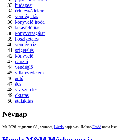
budapest
érintésvédelem
vendéglátás
könyvelő iroda
lakásfelújítás
könyvvizsgálat
hőszigetelés
vendégház
szigetelés
könyvelő
panzió
vendéglő
villámvédelem
autó
ács
víz szerelés
oktatás
átalakítás
Névnap
Ma 2026. augusztus 08., szombat,
László
napja van. Holnap
Emőd
napja lesz.
Honda M&M Márkaszerviz