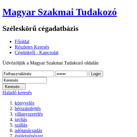
Magyar Szakmai Tudakozó
Széleskörű cégadatbázis
Főoldal
Részletes Keresés
Cégünkről - Kapcsolat
Üdvözöljük a Magyar Szakmai Tudakozó oldalán
Login
Haladó keresés
könyvelés
bérszámfejtés
villanyszerelés
javítás
szállás
adótanácsadás
épületgépészet