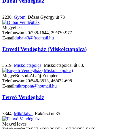
Dubai Vendégház
2230,
Gyöm
, Dózsa György út 73
Megye
Pest
Telefonszám
20/238-1644, 29/330-977
E-mail
dubai43@freemail.hu
Enyedi Vendégház (Miskolctapolca)
3519,
Miskolctapolca
, Miskolctapolcai út 83.
Megye
Borsod-Abaúj-Zemplén
Telefonszám
20/546-3513, 46/422-698
E-mail
mikropont@hotmail.hu
Fenyő Vendégház
3344,
Mikófalva
, Rákóczi út 35.
Megye
Heves