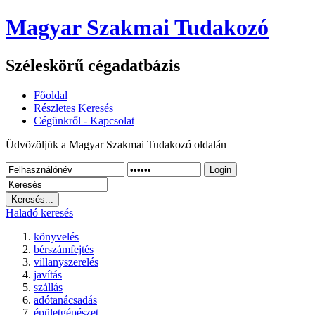
Magyar Szakmai Tudakozó
Széleskörű cégadatbázis
Főoldal
Részletes Keresés
Cégünkről - Kapcsolat
Üdvözöljük a Magyar Szakmai Tudakozó oldalán
Login
Haladó keresés
könyvelés
bérszámfejtés
villanyszerelés
javítás
szállás
adótanácsadás
épületgépészet