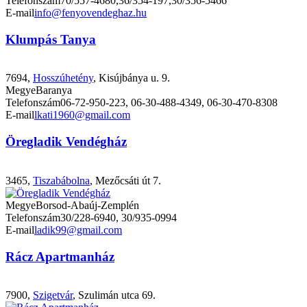
Telefonszám
70/557-4680,36/354-197,30/356-5466
E-mail
info@fenyovendeghaz.hu
Klumpás Tanya
7694,
Hosszúhetény
, Kisújbánya u. 9.
Megye
Baranya
Telefonszám
06-72-950-223, 06-30-488-4349, 06-30-470-8308
E-mail
lkati1960@gmail.com
Öregladik Vendégház
3465,
Tiszabábolna
, Mezőcsáti út 7.
Megye
Borsod-Abaúj-Zemplén
Telefonszám
30/228-6940, 30/935-0994
E-mail
ladik99@gmail.com
Rácz Apartmanház
7900,
Szigetvár
, Szulimán utca 69.