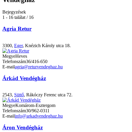
Bejegyzések
1 - 16 találat / 16
Agria Retur
3300,
Eger
, Knézich Károly utca 18.
Megye
Heves
Telefonszám
36/416-650
E-mail
agria@returvendeghaz.hu
Árkád Vendégház
2543,
Süttő
, Rákóczy Ferenc utca 72.
Megye
Komárom-Esztergom
Telefonszám
30/962-0311
E-mail
info@arkadvendeghaz.hu
Áron Vendégház