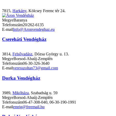
7815,
Harkány
, Kölcsey Ferenc tér 24.
Megye
Baranya
Telefonszám
20/262-6135
E-mail
Info@Aronvendeghaz.eu
Csereháti Vendégház
3814,
Felsővadász
, Dózsa György u. 13.
Megye
Borsod-Abaúj-Zemplén
Telefonszám
06-30-326-3640
E-mail
veresszoltan73@gmail.com
Dorka Vendégház
3989,
Mikóháza
, Szabadság u. 59
Megye
Borsod-Abaúj-Zemplén
Telefonszám
06-47-308-040, 06-30-190-1991
E-mail
emrig@freemail.hu