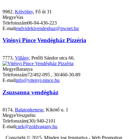
9982,
Kétvölgy
, Fő út 31
Megye
Vas
Telefonszám
06-94-436-223
E-mail
endvidekivendeghaz@pwnet.hu
Vitényi Pince Vendégház Pizzéria
7773,
Villány
, Petőfi Sándor utca 66.
Megye
Baranya
Telefonszám
72/492-095 , 30/460-30-89
E-mail
info@vitenyi-pince.hu
Zsuzsanna vendégház
8174,
Balatonkenese
, Kikötő u. 1
Megye
Veszprém
Telefonszám
(30) 940-2101
E-mail
csek@zoldvagany.hu
Copyright © 2015. Minden jog fenntartva - Web Promotion