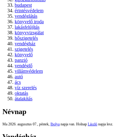
budapest
érintésvédelem
vendéglátás
könyvelő iroda
lakásfelújítás
könyvvizsgálat
hőszigetelés
vendégház
szigetelés
könyvelő
panzió
vendéglő
villámvédelem
autó
ács
víz szerelés
oktatás
átalakítás
Névnap
Ma 2026. augusztus 07., péntek,
Ibolya
napja van. Holnap
László
napja lesz.
Vendégház