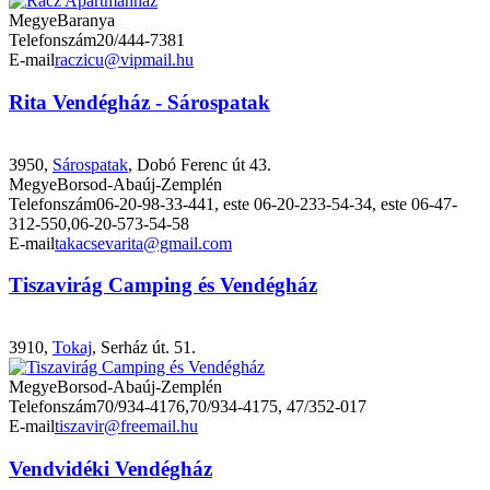
Megye
Baranya
Telefonszám
20/444-7381
E-mail
raczicu@vipmail.hu
Rita Vendégház - Sárospatak
3950,
Sárospatak
, Dobó Ferenc út 43.
Megye
Borsod-Abaúj-Zemplén
Telefonszám
06-20-98-33-441, este 06-20-233-54-34, este 06-47-
312-550,06-20-573-54-58
E-mail
takacsevarita@gmail.com
Tiszavirág Camping és Vendégház
3910,
Tokaj
, Serház út. 51.
Megye
Borsod-Abaúj-Zemplén
Telefonszám
70/934-4176,70/934-4175, 47/352-017
E-mail
tiszavir@freemail.hu
Vendvidéki Vendégház