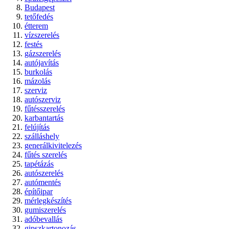
Budapest
tetőfedés
étterem
vízszerelés
festés
gázszerelés
autójavítás
burkolás
mázolás
szerviz
autószerviz
fűtésszerelés
karbantartás
felújítás
szálláshely
generálkivitelezés
fűtés szerelés
tapétázás
autószerelés
autómentés
építőipar
mérlegkészítés
gumiszerelés
adóbevallás
gipszkartonozás