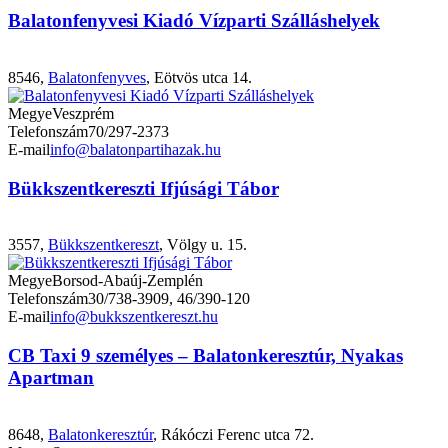
Balatonfenyvesi Kiadó Vízparti Szálláshelyek
8546,
Balatonfenyves
, Eötvös utca 14.
Megye
Veszprém
Telefonszám
70/297-2373
E-mail
info@balatonpartihazak.hu
Bükkszentkereszti Ifjúsági Tábor
3557,
Bükkszentkereszt
, Völgy u. 15.
Megye
Borsod-Abaúj-Zemplén
Telefonszám
30/738-3909, 46/390-120
E-mail
info@bukkszentkereszt.hu
CB Taxi 9 személyes – Balatonkeresztúr, Nyakas
Apartman
8648,
Balatonkeresztúr
, Rákóczi Ferenc utca 72.