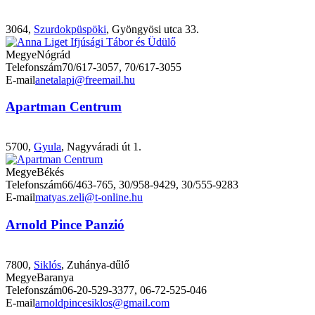
3064,
Szurdokpüspöki
, Gyöngyösi utca 33.
Megye
Nógrád
Telefonszám
70/617-3057, 70/617-3055
E-mail
anetalapi@freemail.hu
Apartman Centrum
5700,
Gyula
, Nagyváradi út 1.
Megye
Békés
Telefonszám
66/463-765, 30/958-9429, 30/555-9283
E-mail
matyas.zeli@t-online.hu
Arnold Pince Panzió
7800,
Siklós
, Zuhánya-dűlő
Megye
Baranya
Telefonszám
06-20-529-3377, 06-72-525-046
E-mail
arnoldpincesiklos@gmail.com