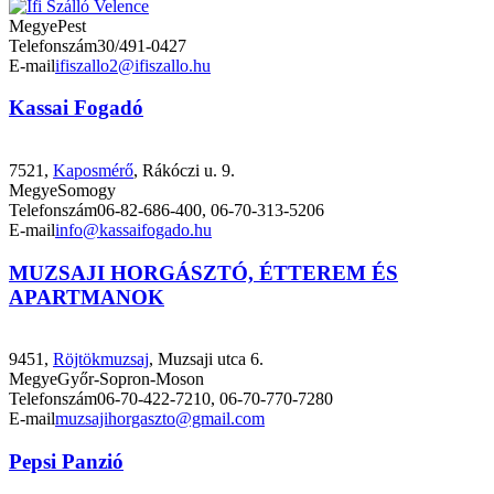
Megye
Pest
Telefonszám
30/491-0427
E-mail
ifiszallo2@ifiszallo.hu
Kassai Fogadó
7521,
Kaposmérő
, Rákóczi u. 9.
Megye
Somogy
Telefonszám
06-82-686-400, 06-70-313-5206
E-mail
info@kassaifogado.hu
MUZSAJI HORGÁSZTÓ, ÉTTEREM ÉS
APARTMANOK
9451,
Röjtökmuzsaj
, Muzsaji utca 6.
Megye
Győr-Sopron-Moson
Telefonszám
06-70-422-7210, 06-70-770-7280
E-mail
muzsajihorgaszto@gmail.com
Pepsi Panzió