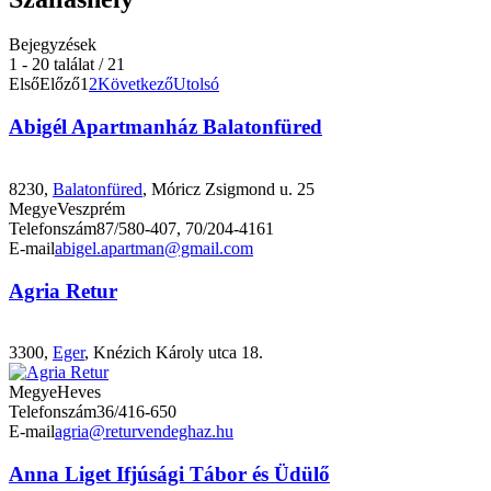
Bejegyzések
1 - 20 találat / 21
Első
Előző
1
2
Következő
Utolsó
Abigél Apartmanház Balatonfüred
8230,
Balatonfüred
, Móricz Zsigmond u. 25
Megye
Veszprém
Telefonszám
87/580-407, 70/204-4161
E-mail
abigel.apartman@gmail.com
Agria Retur
3300,
Eger
, Knézich Károly utca 18.
Megye
Heves
Telefonszám
36/416-650
E-mail
agria@returvendeghaz.hu
Anna Liget Ifjúsági Tábor és Üdülő