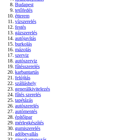
Budapest
tetőfedés
étterem
vízszerelés
festés
gázszerelés
autójavítás
burkolás
mázolás
szerviz
autószerviz
fűtésszerelés
karbantartás
felújítás
szálláshely
generálkivitelezés
fűtés szerelés
tapétázás
autószerelés
autómentés
építőipar
mérlegkészítés
gumiszerelés
adóbevallás
gipszkartonozás