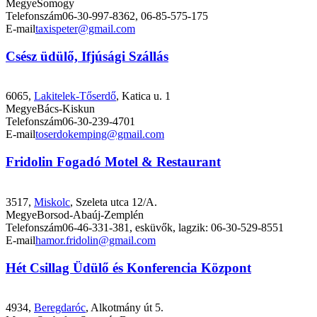
Megye
Somogy
Telefonszám
06-30-997-8362, 06-85-575-175
E-mail
taxispeter@gmail.com
Csész üdülő, Ifjúsági Szállás
6065,
Lakitelek-Tőserdő
, Katica u. 1
Megye
Bács-Kiskun
Telefonszám
06-30-239-4701
E-mail
toserdokemping@gmail.com
Fridolin Fogadó Motel & Restaurant
3517,
Miskolc
, Szeleta utca 12/A.
Megye
Borsod-Abaúj-Zemplén
Telefonszám
06-46-331-381, esküvők, lagzik: 06-30-529-8551
E-mail
hamor.fridolin@gmail.com
Hét Csillag Üdülő és Konferencia Központ
4934,
Beregdaróc
, Alkotmány út 5.