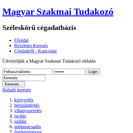
Magyar Szakmai Tudakozó
Széleskörű cégadatbázis
Főoldal
Részletes Keresés
Cégünkről - Kapcsolat
Üdvözöljük a Magyar Szakmai Tudakozó oldalán
Login
Haladó keresés
könyvelés
bérszámfejtés
villanyszerelés
javítás
szállás
adótanácsadás
épületgépészet