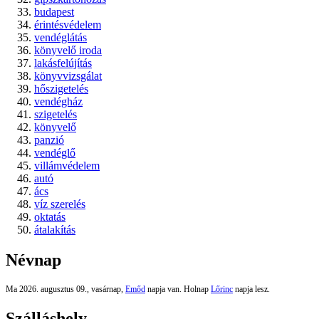
budapest
érintésvédelem
vendéglátás
könyvelő iroda
lakásfelújítás
könyvvizsgálat
hőszigetelés
vendégház
szigetelés
könyvelő
panzió
vendéglő
villámvédelem
autó
ács
víz szerelés
oktatás
átalakítás
Névnap
Ma 2026. augusztus 09., vasárnap,
Emőd
napja van. Holnap
Lőrinc
napja lesz.
Szálláshely