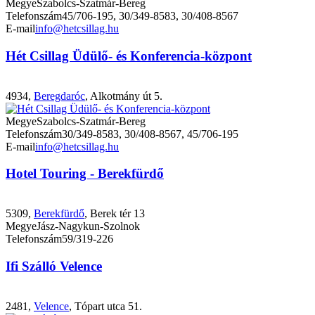
Megye
Szabolcs-Szatmár-Bereg
Telefonszám
45/706-195, 30/349-8583, 30/408-8567
E-mail
info@hetcsillag.hu
Hét Csillag Üdülő- és Konferencia-központ
4934,
Beregdaróc
, Alkotmány út 5.
Megye
Szabolcs-Szatmár-Bereg
Telefonszám
30/349-8583, 30/408-8567, 45/706-195
E-mail
info@hetcsillag.hu
Hotel Touring - Berekfürdő
5309,
Berekfürdő
, Berek tér 13
Megye
Jász-Nagykun-Szolnok
Telefonszám
59/319-226
Ifi Szálló Velence
2481,
Velence
, Tópart utca 51.