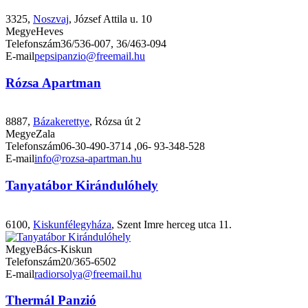
3325,
Noszvaj
, József Attila u. 10
Megye
Heves
Telefonszám
36/536-007, 36/463-094
E-mail
pepsipanzio@freemail.hu
Rózsa Apartman
8887,
Bázakerettye
, Rózsa út 2
Megye
Zala
Telefonszám
06-30-490-3714 ,06- 93-348-528
E-mail
info@rozsa-apartman.hu
Tanyatábor Kirándulóhely
6100,
Kiskunfélegyháza
, Szent Imre herceg utca 11.
Megye
Bács-Kiskun
Telefonszám
20/365-6502
E-mail
radiorsolya@freemail.hu
Thermál Panzió