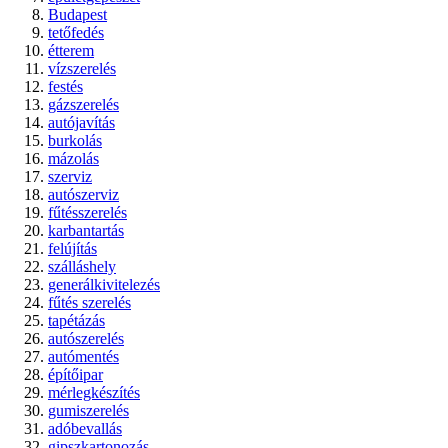
Budapest
tetőfedés
étterem
vízszerelés
festés
gázszerelés
autójavítás
burkolás
mázolás
szerviz
autószerviz
fűtésszerelés
karbantartás
felújítás
szálláshely
generálkivitelezés
fűtés szerelés
tapétázás
autószerelés
autómentés
építőipar
mérlegkészítés
gumiszerelés
adóbevallás
gipszkartonozás