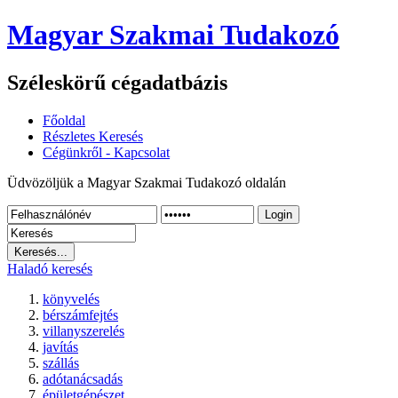
Magyar Szakmai Tudakozó
Széleskörű cégadatbázis
Főoldal
Részletes Keresés
Cégünkről - Kapcsolat
Üdvözöljük a Magyar Szakmai Tudakozó oldalán
Login
Haladó keresés
könyvelés
bérszámfejtés
villanyszerelés
javítás
szállás
adótanácsadás
épületgépészet