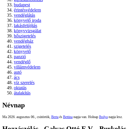
budapest
érintésvédelem
vendéglátás
könyvelő iroda
lakásfelújítás
könyvvizsgálat
hőszigetelés
vendégház
szigetelés
könyvelő
panzió
vendéglő
villámvédelem
autó
ács
víz szerelés
oktatás
átalakítás
Névnap
Ma 2026. augusztus 06., csütörtök,
Berta
és
Bettina
napja van. Holnap
Ibolya
napja lesz.
Hozzászólás - Galyas Ottó E.V. - Burkolás