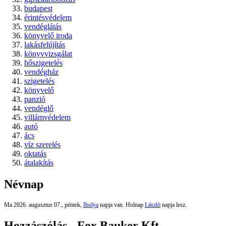
budapest
érintésvédelem
vendéglátás
könyvelő iroda
lakásfelújítás
könyvvizsgálat
hőszigetelés
vendégház
szigetelés
könyvelő
panzió
vendéglő
villámvédelem
autó
ács
víz szerelés
oktatás
átalakítás
Névnap
Ma 2026. augusztus 07., péntek,
Ibolya
napja van. Holnap
László
napja lesz.
Hozzászólás - Fox Bauker Kft.