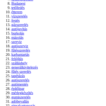
Budapest
tetőfedés
étterem
vízszerelés
festés
gázszerelés
autójavítás
burkolás
mázolás
szerviz
autószerviz
fűtésszerelés
karbantartás
felújítás
szálláshely
generálkivitelezés
fűtés szerelés
tapétázás
autószerelés
autómentés
építőipar
mérlegkészítés
gumiszerelés
adóbevallás
gipszkartonozás