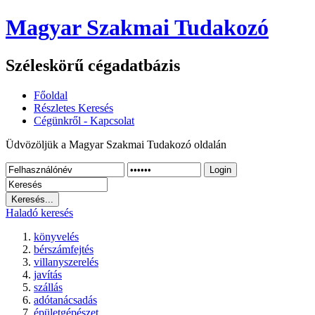
Magyar Szakmai Tudakozó
Széleskörű cégadatbázis
Főoldal
Részletes Keresés
Cégünkről - Kapcsolat
Üdvözöljük a Magyar Szakmai Tudakozó oldalán
Login
Haladó keresés
könyvelés
bérszámfejtés
villanyszerelés
javítás
szállás
adótanácsadás
épületgépészet