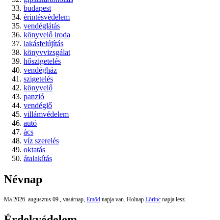
budapest
érintésvédelem
vendéglátás
könyvelő iroda
lakásfelújítás
könyvvizsgálat
hőszigetelés
vendégház
szigetelés
könyvelő
panzió
vendéglő
villámvédelem
autó
ács
víz szerelés
oktatás
átalakítás
Névnap
Ma 2026. augusztus 09., vasárnap,
Emőd
napja van. Holnap
Lőrinc
napja lesz.
Érdekvédelem