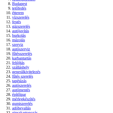
Budapest
tetőfedés
étterem
vízszerelés
festés
gázszerelés
autójavítás
burkolás
mázolás
szerviz
autószerviz
fűtésszerelés
karbantartás
felújítás
szálláshely
generálkivitelezés
fűtés szerelés
tapétázás
autószerelés
autómentés
építőipar
mérlegkészítés
gumiszerelés
adóbevallás
gipszkartonozás