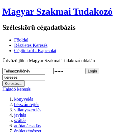
Magyar Szakmai Tudakozó
Széleskörű cégadatbázis
Főoldal
Részletes Keresés
Cégünkről - Kapcsolat
Üdvözöljük a Magyar Szakmai Tudakozó oldalán
Login
Haladó keresés
könyvelés
bérszámfejtés
villanyszerelés
javítás
szállás
adótanácsadás
épületgépészet