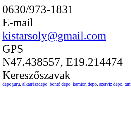
0630/973-1831
E-mail
kistarsoly@gmail.com
GPS
N47.438557, E19.214474
Kereszőszavak
depoguru
,
alkatrészdepo
,
bontó depo
,
kamion depo
,
szerviz depo
,
tun